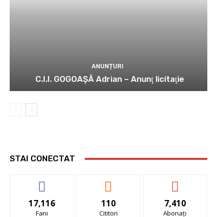
ANUNȚURI
C.I.I. GOGOAŞĂ Adrian – Anunţ licitaţie
STAI CONECTAT
17,116
110
7,410
Fani
Cititori
Abonați