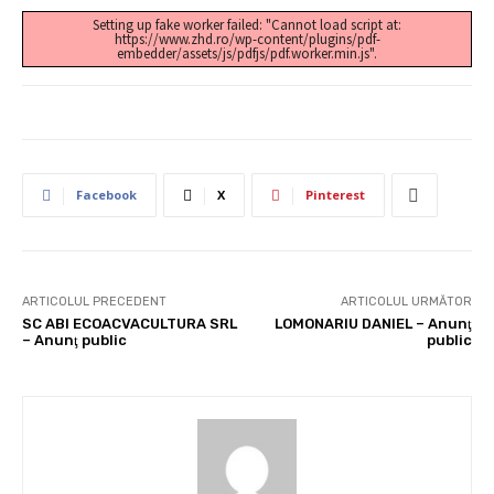
Setting up fake worker failed: "Cannot load script at:
https://www.zhd.ro/wp-content/plugins/pdf-
embedder/assets/js/pdfjs/pdf.worker.min.js".
Facebook
X
Pinterest
ARTICOLUL PRECEDENT
ARTICOLUL URMĂTOR
SC ABI ECOACVACULTURA SRL
LOMONARIU DANIEL – Anunţ
– Anunţ public
public