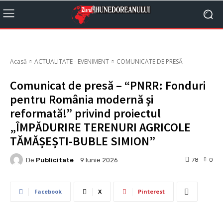
Acasă
ACTUALITATE - EVENIMENT
COMUNICATE DE PRESĂ
Comunicat de presă – “PNRR: Fonduri
pentru România modernă şi
reformată!” privind proiectul
„ÎMPĂDURIRE TERENURI AGRICOLE
TĂMĂȘEȘTI-BUBLE SIMION”
De
Publicitate
78
0
9 Iunie 2026
Facebook
X
Pinterest