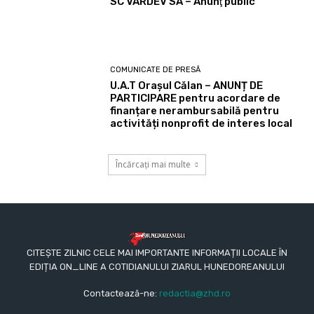
SC VARDEV SA – Anunţ public
COMUNICATE DE PRESĂ
U.A.T Orașul Călan – ANUNȚ DE
PARTICIPARE pentru acordare de
finanțare nerambursabilă pentru
activități nonprofit de interes local
Încărcați mai multe
CITEȘTE ZILNIC CELE MAI IMPORTANTE INFORMAȚII LOCALE ÎN
EDIȚIA ON_LINE A COTIDIANULUI ZIARUL HUNEDOREANULUI
Contactează-ne:
redactia@zhd.ro