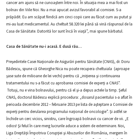
cancer am ajuns să ne cunoaştem între noi. În situaţia mea a mai fost un
bolnav din Viile Noi. Nu a mai apucat avizul favorabil al comisiei. S-a
prăpădit. Eu am scăpat fiindcă am cinci copii care au făcut cum au putut şi
mi-au luat medicamentul. Au cheltuit 58.320 lei până să vină răspunsul de la
Casa de Sănătate. Datorită lor sunt încă în viaţă”, mai spune bărbatul.
Casa de Sănătate nu-i acasă. E dusă rău…
Preşedintele Casei Naţionale de Asigurări pentru Sănătate (CNAS), dr. Doru
Bădescu, spune că Gheorghe Nica nu poate recupera cheltuiala (aproape
şase sute de milioane de lei vechi) pentru că „iniţierea şi continuarea
tratamentului nu s-a făcut cu aprobarea comisiei de experţi a CNAS”.
Totuşi, nu e vina bolnavului, pentru că el şi-a depus actele la timp. Şeful
CNAS, doctorul Bădescu explică procedura: „dosarul pacientului s-a aflat în
perioada decembrie 2012 – februarie 2013 pe lista de aşteptare a Comisiei de
experţi pentru derularea programului naţional de oncologie”. Şi astfel se
închide un cerc vicios, sinistru, care îngroapă bolnavii cu cancer de vii. „E
odios! Şi felul în care merg lucrurile aduce a sistem de exterminare. Noi,
Liga Dreptăţii Împotriva Corupţiei şi Abuzurilor din România, mergem în