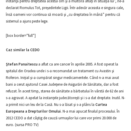
instanţă pentru dreptatea acestui om şi a multora aflaţi în situaţia lui”, ne-a
declarat Romulus Tot, preşedintele Ligii. Într-adevăr aceasta e singura cale,
însă oameni vor continua să moară şi „cu dreptatea în mână” pentru că
sistemul a ajuns peste lege.
[box border=”full”]
Caz similar la CEDO
Ştefan Panaitescu
a aflat ca are cancer în aprilie 2005. A fost operat la
spitalul din Oradea unde i s-a recomandat un tratament cu Avastin şi
Roferon. Iniţial şi-a cumpărat singur medicamentele. Când n-a mai avut
bani a cerut ajutorul Casei Judeţene de Asigurări de Sănătate, dar a fost
refuzat. În acest timp, starea de sănătate a bărbatului în vârstă de 62 de ani
s-a agravat. A apelat la instanţele judecătoreşti şi i s-a dat dreptate. Inutil. N-
a primit nici un leu de la Casă. Nu s-a lăsat şi s-a plâns la
Curtea
Europeana a Drepturilor Omului
. N-a mai apucat finalul procesului. În
2012 CEDO a dat câştig de cauză urmaşilor lui care vor primi 20.000 de
euro. (sursa PRO TV)