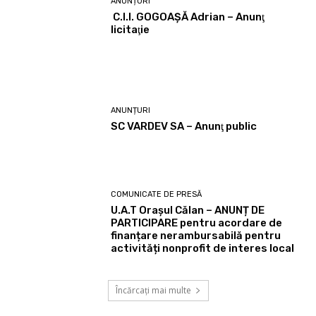
ANUNȚURI
C.I.I. GOGOAŞĂ Adrian – Anunţ
licitaţie
ANUNȚURI
SC VARDEV SA – Anunţ public
COMUNICATE DE PRESĂ
U.A.T Orașul Călan – ANUNȚ DE
PARTICIPARE pentru acordare de
finanțare nerambursabilă pentru
activități nonprofit de interes local
Încărcați mai multe