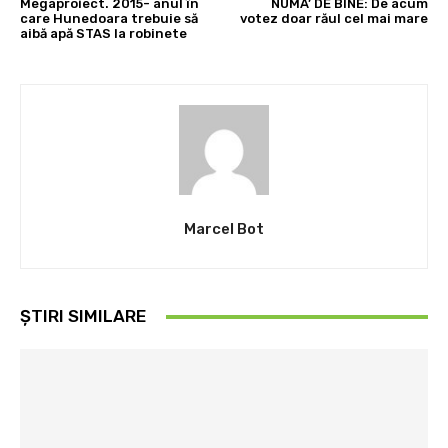
Megaproiect. 2015- anul în
NUMA’ DE BINE: De acum
care Hunedoara trebuie să
votez doar răul cel mai mare
aibă apă STAS la robinete
Marcel Bot
ȘTIRI SIMILARE