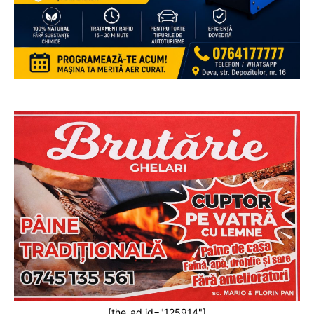
[the_ad id="125914"]