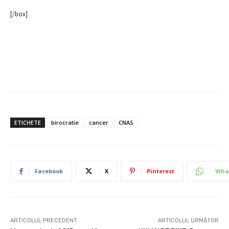
[/box]
ETICHETE
birocratie
cancer
CNAS
Facebook
X
Pinterest
Wha
ARTICOLUL PRECEDENT
ARTICOLUL URMĂTOR