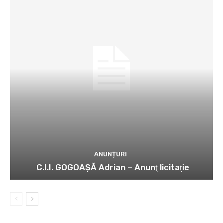
ANUNȚURI
C.I.I. GOGOAŞĂ Adrian – Anunţ licitaţie