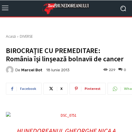
Acasă
DIVERSE
BIROCRAŢIE CU PREMEDITARE:
România îşi linşează bolnavii de cancer
De
Marcel Bot
229
0
18 Iunie 2013
Facebook
X
Pinterest
Wha
HUNEDOREANUL GHEORGHE NICA A