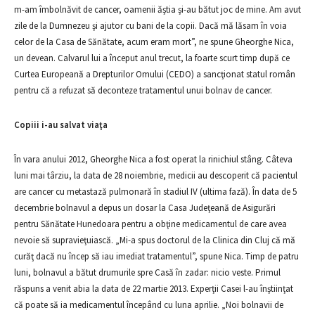
m-am îmbolnăvit de cancer, oamenii ăştia şi-au bătut joc de mine. Am avut
zile de la Dumnezeu şi ajutor cu bani de la copii. Dacă mă lăsam în voia
celor de la Casa de Sănătate, acum eram mort”, ne spune Gheorghe Nica,
un devean. Calvarul lui a început anul trecut, la foarte scurt timp după ce
Curtea Europeană a Drepturilor Omului (CEDO) a sancţionat statul român
pentru că a refuzat să deconteze tratamentul unui bolnav de cancer.
Copiii i-au salvat viaţa
În vara anului 2012, Gheorghe Nica a fost operat la rinichiul stâng. Câteva
luni mai târziu, la data de 28 noiembrie, medicii au descoperit că pacientul
are cancer cu metastază pulmonară în stadiul IV (ultima fază). În data de 5
decembrie bolnavul a depus un dosar la Casa Judeţeană de Asigurări
pentru Sănătate Hunedoara pentru a obţine medicamentul de care avea
nevoie să supravieţuiască. „Mi-a spus doctorul de la Clinica din Cluj că mă
curăţ dacă nu încep să iau imediat tratamentul”, spune Nica. Timp de patru
luni, bolnavul a bătut drumurile spre Casă în zadar: nicio veste. Primul
răspuns a venit abia la data de 22 martie 2013. Experţii Casei l-au înştiinţat
că poate să ia medicamentul începând cu luna aprilie. „Noi bolnavii de