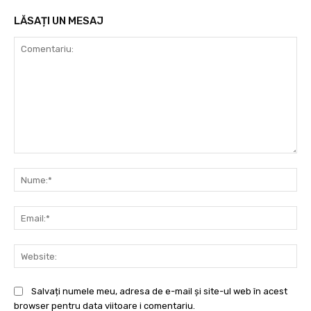
LĂSAȚI UN MESAJ
Comentariu:
Nu
Ema
Web
Salvați numele meu, adresa de e-mail și site-ul web în acest
browser pentru data viitoare i comentariu.