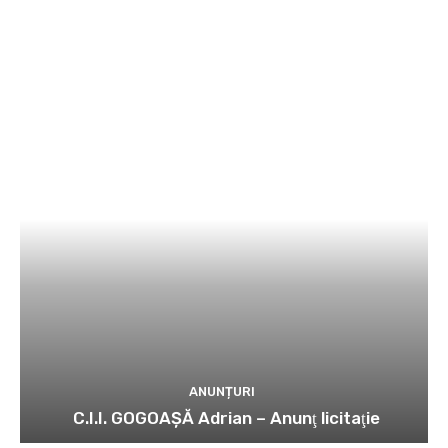
ANUNȚURI
C.I.I. GOGOAŞĂ Adrian – Anunţ licitaţie