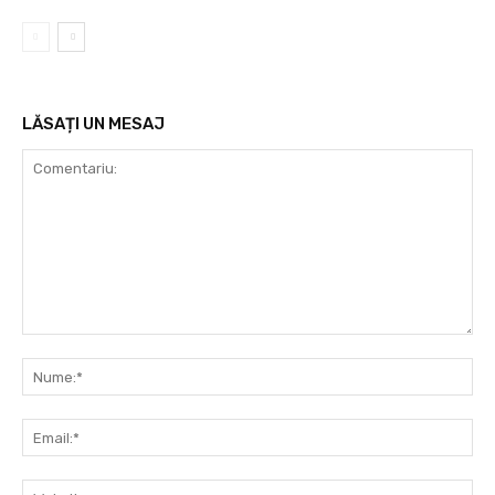
LĂSAȚI UN MESAJ
Comentariu:
Nu
Ema
Web