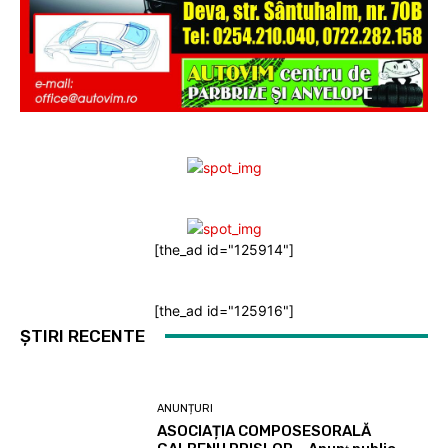
[the_ad id="125914"]
[the_ad id="125916"]
ȘTIRI RECENTE
ANUNȚURI
ASOCIAȚIA COMPOSESORALĂ