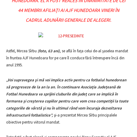
HUNEDOARA. EL A FOST REALES ÎN UNANIMITATE DE CEI
44 MEMBRII AFILIAŢI AI AJF HUNEDOARA VINERI ÎN
CADRUL ADUNĂRII GENERALE DE ALEGERI.
Astfel, Mircea Sîrbu
(foto, 63 ani)
, se află în faţa celui de-al şaselea mandat
în fruntea AJF Hunedoara for pe care îl conduce fără întrerupere încă din
anul 1995.
„Voi supravegea şi mă voi implica activ pentru ca fotbalul hunedorean
să progreseze de la an la an. În continuare Asociaţia Judeţeană de
Fotbal Hunedoara va sprijini cluburile din judeţ care se implică în
formarea şi creşterea copiilor pentru care vom crea competiţii la toate
categoriile de vârstă şi nu în ultimul rând vom încuraja dezvoltarea
infrastructurii fotbalistice”,
şi-a prezentat Mircea Sîrbu principalele
obiective pentru viitorul mandat.