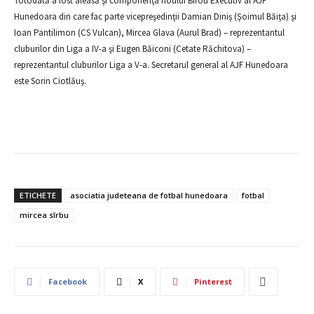
Totodată a fost aleasă şi componenţa noului Birou Executiv al AJF
Hunedoara din care fac parte vicepreşedinţii Damian Diniş (Şoimul Băiţa) şi
Ioan Pantilimon (CS Vulcan), Mircea Glava (Aurul Brad) – reprezentantul
cluburilor din Liga a IV-a şi Eugen Băiconi (Cetate Răchitova) –
reprezentantul cluburilor Liga a V-a. Secretarul general al AJF Hunedoara
este Sorin Ciotlăuş.
ETICHETE
asociatia judeteana de fotbal hunedoara
fotbal
mircea sîrbu
Facebook
X
Pinterest