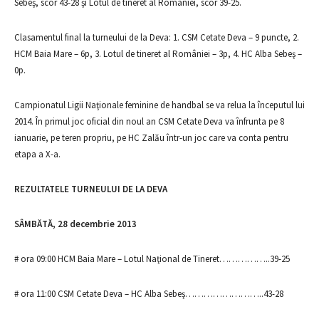
Sebeş, scor 43-28 şi Lotul de tineret al României, scor 39-25.
Clasamentul final la turneului de la Deva: 1. CSM Cetate Deva – 9 puncte, 2.
HCM Baia Mare – 6p, 3. Lotul de tineret al României – 3p, 4. HC Alba Sebeş –
0p.
Campionatul Ligii Naţionale feminine de handbal se va relua la începutul lui
2014. În primul joc oficial din noul an CSM Cetate Deva va înfrunta pe 8
ianuarie, pe teren propriu, pe HC Zalău într-un joc care va conta pentru
etapa a X-a.
REZULTATELE TURNEULUI DE LA DEVA
SÂMBĂTĂ, 28 decembrie 2013
# ora 09:00 HCM Baia Mare – Lotul Naţional de Tineret……………..39-25
# ora 11:00 CSM Cetate Deva – HC Alba Sebeş……………………..43-28