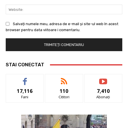
Web
Salvați numele meu, adresa de e-mail și site-ul web în acest
browser pentru data viitoare i comentariu.
STAI CONECTAT
17,116
110
7,410
Fani
Cititori
Abonați