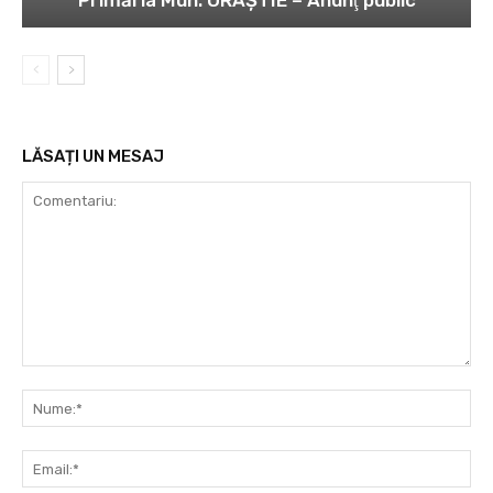
Primăria Mun. ORĂȘTIE – Anunţ public
LĂSAȚI UN MESAJ
Comentariu:
Nu
Ema