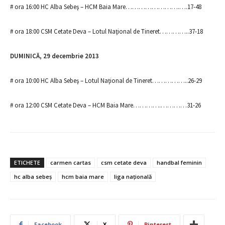
# ora 16:00 HC Alba Sebeş – HCM Baia Mare…………………….….17-48
# ora 18:00 CSM Cetate Deva – Lotul Naţional de Tineret…………..37-18
DUMINICĂ, 29 decembrie 2013
# ora 10:00 HC Alba Sebeş – Lotul Naţional de Tineret……………..26-29
# ora 12:00 CSM Cetate Deva – HCM Baia Mare………….…………31-26
ETICHETE
carmen cartas
csm cetate deva
handbal feminin
hc alba sebeş
hcm baia mare
liga naţională
Facebook
X
Pinterest