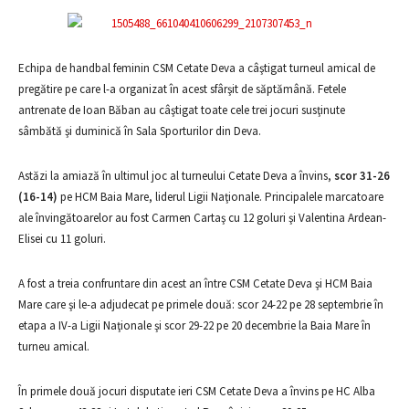
Echipa de handbal feminin CSM Cetate Deva a câştigat turneul amical de
pregătire pe care l-a organizat în acest sfârşit de săptămână. Fetele
antrenate de Ioan Băban au câştigat toate cele trei jocuri susţinute
sâmbătă şi duminică în Sala Sporturilor din Deva.
Astăzi la amiază în ultimul joc al turneului Cetate Deva a învins,
scor 31-26
(16-14)
pe HCM Baia Mare, liderul Ligii Naţionale. Principalele marcatoare
ale învingătoarelor au fost Carmen Cartaş cu 12 goluri şi Valentina Ardean-
Elisei cu 11 goluri.
A fost a treia confruntare din acest an între CSM Cetate Deva şi HCM Baia
Mare care şi le-a adjudecat pe primele două: scor 24-22 pe 28 septembrie în
etapa a IV-a Ligii Naţionale şi scor 29-22 pe 20 decembrie la Baia Mare în
turneu amical.
În primele două jocuri disputate ieri CSM Cetate Deva a învins pe HC Alba