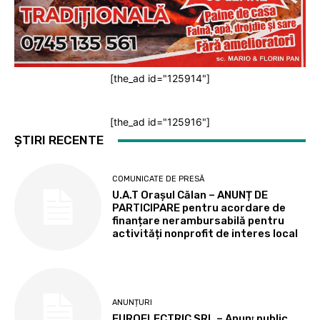
[the_ad id="125914"]
[the_ad id="125916"]
ȘTIRI RECENTE
COMUNICATE DE PRESĂ
U.A.T Orașul Călan – ANUNȚ DE
PARTICIPARE pentru acordare de
finanțare nerambursabilă pentru
activități nonprofit de interes local
ANUNȚURI
EUROELECTRIC SRL – Anunţ public