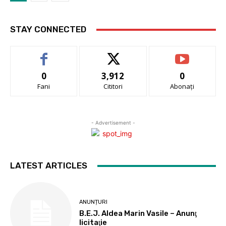
STAY CONNECTED
0
3,912
0
Fani
Cititori
Abonați
- Advertisement -
LATEST ARTICLES
ANUNȚURI
B.E.J. Aldea Marin Vasile – Anunţ
licitaţie