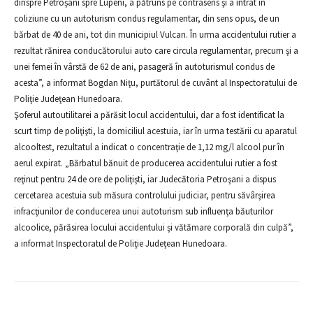
dinspre Petroșani spre Lupeni, a pătruns pe contrasens şi a intrat în
coliziune cu un autoturism condus regulamentar, din sens opus, de un
bărbat de 40 de ani, tot din municipiul Vulcan. În urma accidentului rutier a
rezultat rănirea conducătorului auto care circula regulamentar, precum şi a
unei femei în vârstă de 62 de ani, pasageră în autoturismul condus de
acesta”, a informat Bogdan Niţu, purtătorul de cuvânt al Inspectoratului de
Poliţie Judeţean Hunedoara.
Şoferul autoutilitarei a părăsit locul accidentului, dar a fost identificat la
scurt timp de poliţişti, la domiciliul acestuia, iar în urma testării cu aparatul
alcooltest, rezultatul a indicat o concentraţie de 1,12 mg/l alcool pur în
aerul expirat. „Bărbatul bănuit de producerea accidentului rutier a fost
reţinut pentru 24 de ore de poliţişti, iar Judecătoria Petroşani a dispus
cercetarea acestuia sub măsura controlului judiciar, pentru săvârşirea
infracţiunilor de conducerea unui autoturism sub influenţa băuturilor
alcoolice, părăsirea locului accidentului şi vătămare corporală din culpă”,
a informat Inspectoratul de Poliţie Judeţean Hunedoara.