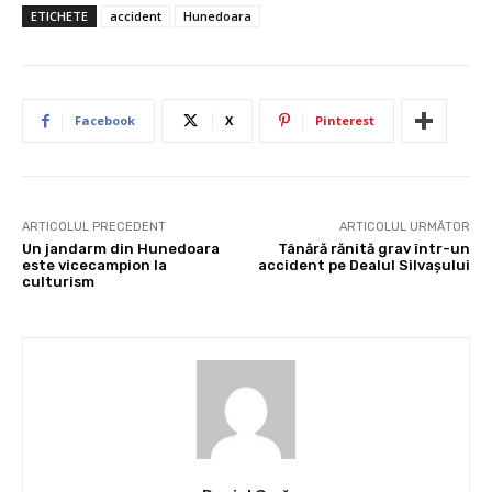
ETICHETE
accident
Hunedoara
Facebook
X
Pinterest
ARTICOLUL PRECEDENT
ARTICOLUL URMĂTOR
Un jandarm din Hunedoara
Tânără rănită grav într-un
este vicecampion la
accident pe Dealul Silvaşului
culturism