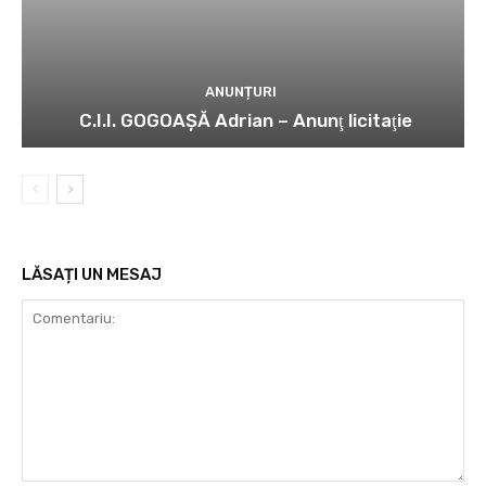
ANUNȚURI
C.I.I. GOGOAŞĂ Adrian – Anunţ licitaţie
LĂSAȚI UN MESAJ