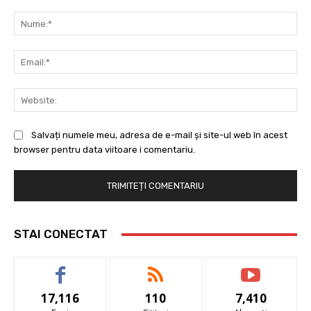
Comentariu:
Nu
Ema
Web
Salvați numele meu, adresa de e-mail și site-ul web în acest
browser pentru data viitoare i comentariu.
STAI CONECTAT
17,116
110
7,410