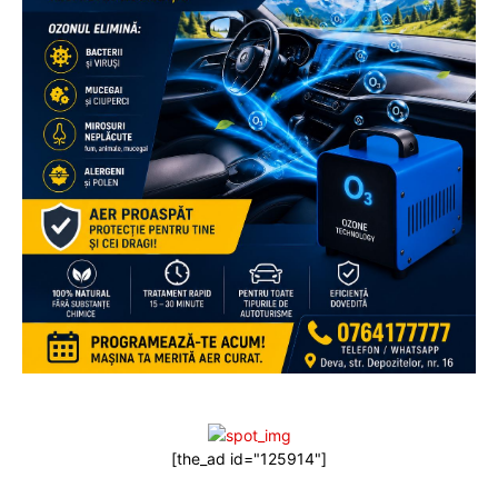
[the_ad id="125914"]