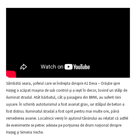
Sâmbătă seara, șoferul care se îndrepta dinspre A1 Deva – Orăștie spre
Hațeg a scăpat mașina de sub control și a ieșit în decor, lovind un stâlp de
iluminat stradal. Atât bărbatul, cât și pasagera din BMW, au suferit răni
ușoare. În schimb autoturismul a fost avariat grav, iar stâlpul de beton a
fost distrus. Iluminatul stradal a fost oprit pentru mai multe ore, până
remedierea avariei. Localnicii veniți în ajutorul tânărului au relatat că astfel
de evenimente se petrec adesea pe porțiunea de drum național dinspre
Hațeg și Simeria Veche.