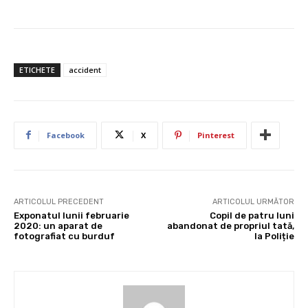
ETICHETE
accident
Facebook
X
Pinterest
ARTICOLUL PRECEDENT
ARTICOLUL URMĂTOR
Exponatul lunii februarie
Copil de patru luni
2020: un aparat de
abandonat de propriul tată,
fotografiat cu burduf
la Poliție