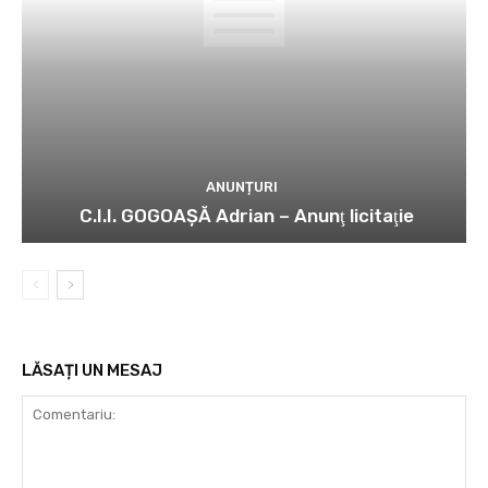
ANUNȚURI
C.I.I. GOGOAŞĂ Adrian – Anunţ licitaţie
LĂSAȚI UN MESAJ