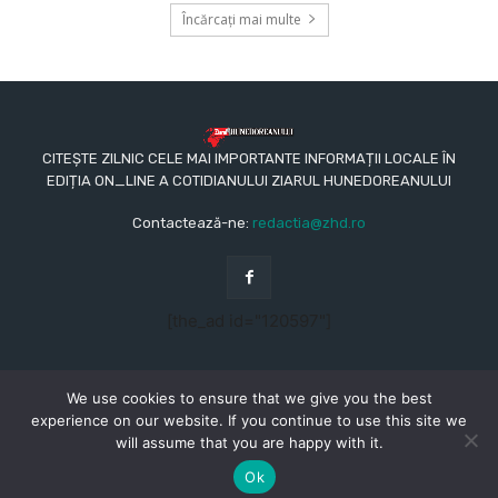
Încărcați mai multe
CITEȘTE ZILNIC CELE MAI IMPORTANTE INFORMAȚII LOCALE ÎN
EDIȚIA ON_LINE A COTIDIANULUI ZIARUL HUNEDOREANULUI
Contactează-ne:
redactia@zhd.ro
[the_ad id="120597"]
We use cookies to ensure that we give you the best
experience on our website. If you continue to use this site we
will assume that you are happy with it.
© Copyright - 2015 - 2023 - Ziarul Hunedoreanului
CONTACT
REDACŢIA
TERMENI ȘI CONDIȚII
Ok
POLITICA DE CONFIDENȚIALITATE