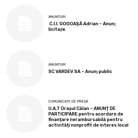
ANUNȚURI
C.I.I. GOGOAŞĂ Adrian – Anunţ
licitaţie
ANUNȚURI
SC VARDEV SA – Anunţ public
COMUNICATE DE PRESĂ
U.A.T Orașul Călan – ANUNȚ DE
PARTICIPARE pentru acordare de
finanțare nerambursabilă pentru
activități nonprofit de interes local