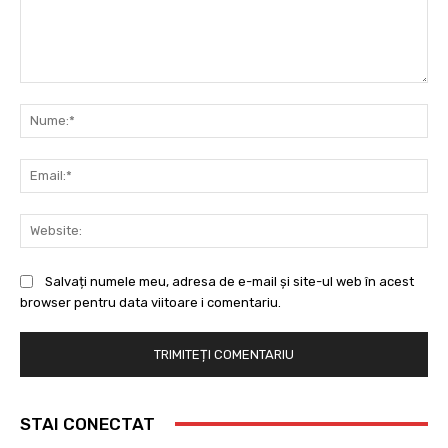
Comentariu:
Nu
Ema
Web
Salvați numele meu, adresa de e-mail și site-ul web în acest
browser pentru data viitoare i comentariu.
STAI CONECTAT