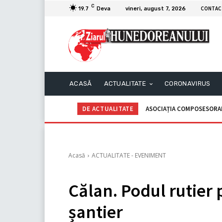
C
CONTAC
19.7
Deva
vineri, august 7, 2026
ACASĂ
ACTUALITATE
CORONAVIRUS
DE ACTUALITATE
ASOCIAȚIA COMPOSESORALĂ G
C.I.I. GOGOAŞĂ Adrian – An
Acasă
ACTUALITATE - EVENIMENT
Călan. Podul rutier p
șantier