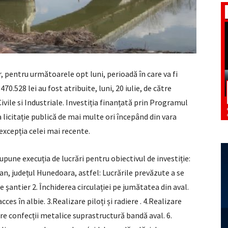
er, pentru următoarele opt luni, perioadă în care va fi
470.528 lei au fost atribuite, luni, 20 iulie, de către
vile si Industriale. Investiția finanțată prin Programul
 licitație publică de mai multe ori începând din vara
 excepția celei mai recente.
une execuția de lucrări pentru obiectivul de investiție:
an, județul Hunedoara, astfel: Lucrările prevăzute a se
şantier 2. Închiderea circulației pe jumătatea din aval.
es în albie. 3.Realizare piloți și radiere . 4.Realizare
re confecții metalice suprastructură bandă aval. 6.