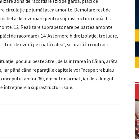
izare zona de racordare (zid de gardă, plăci de
hidere circulație pe jumătatea amonte. Demolare rest de
banchetă de rezemare pentru suprastructura nouă. 11.
monte. 12. Realizare suprabetonare pe partea amonte.
plăci de racordare). 14. Asternere hidroizolație, trotuare,
e strat de uzură pe toată calea”, se arată în contract.
tuaţiei podului peste Strei, de la intrarea în Călan, arăta
, iar până când reparaţiile capitale vor începe trebuiau
a începutul anilor ’60, din beton armat, iar de-a lungul
e întreţinere a suprastructurii sale.