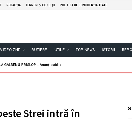
T
REDACŢIA
TERMENI ȘI CONDIȚII
POLITICA DE CONFIDENȚIALITATE
VIDEO ZHD
RUTIERE
UTILE
TOP NEWS
ISTORII
REPO
ALBENU PRISLOP – Anunţ public
unţ licitaţie
S
este Strei intră în