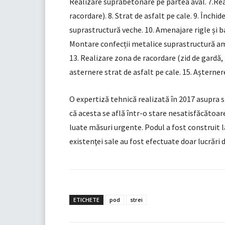
Realizare suprabetonare pe partea aval. 7.Real
racordare). 8. Strat de asfalt pe cale. 9. Înc
suprastructură veche. 10. Amenajare rigle și 
Montare confecții metalice suprastructură a
13. Realizare zona de racordare (zid de gardă, 
asternere strat de asfalt pe cale. 15. Așterner
O expertiză tehnică realizată în 2017 asupra si
că acesta se află într-o stare nesatisfăcătoare
luate măsuri urgente. Podul a fost construit l
existenţei sale au fost efectuate doar lucrări d
ETICHETE
pod
strei