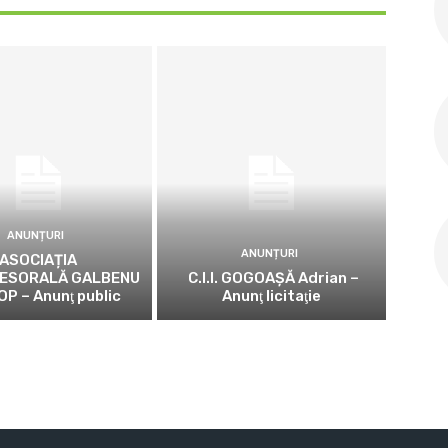
ANUNȚURI
ANUNȚURI
ASOCIAȚIA
ESORALĂ GALBENU
C.I.I. GOGOAŞĂ Adrian –
OP – Anunţ public
Anunţ licitaţie