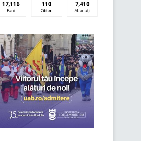
17,116
110
7,410
Fani
Cititori
Abonați