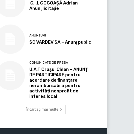
C.I.I. GOGOAŞĂ Adrian –
Anunţ licitaţie
ANUNȚURI
SC VARDEV SA – Anunţ public
COMUNICATE DE PRESĂ
U.A.T Orașul Călan – ANUNȚ
DE PARTICIPARE pentru
acordare de finanțare
nerambursabilă pentru
activități nonprofit de
interes local
Încărcați mai multe