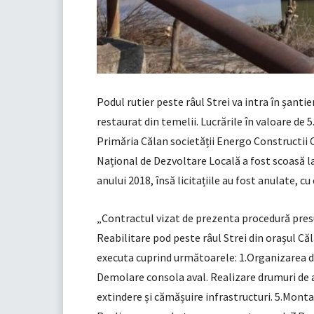
Podul rutier peste râul Strei va intra în șanti
restaurat din temelii. Lucrările în valoare de 5.
Primăria Călan societății Energo Constructii Ci
Național de Dezvoltare Locală a fost scoasă la
anului 2018, însă licitațiile au fost anulate, cu
„Contractul vizat de prezenta procedură presup
Reabilitare pod peste râul Strei din orașul Căl
executa cuprind următoarele: 1.Organizarea de 
Demolare consola aval. Realizare drumuri de acc
extindere și cămășuire infrastructuri. 5.Monta