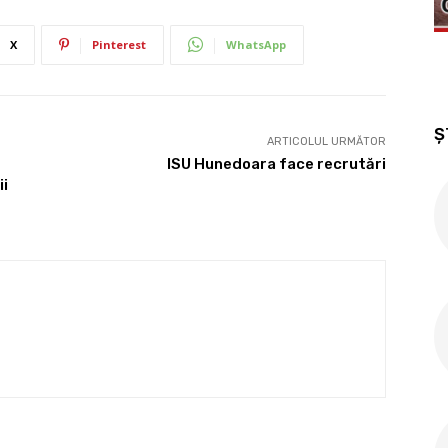
X
Pinterest
WhatsApp
Ș
ARTICOLUL URMĂTOR
ISU Hunedoara face recrutări
ii