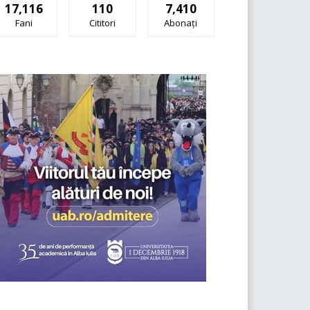
17,116
110
7,410
Fani
Cititori
Abonați