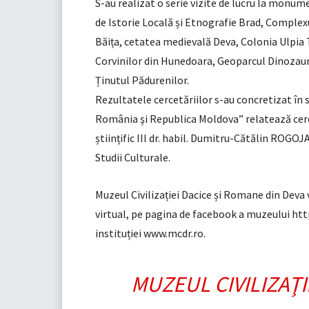
S-au realizat o serie vizite de lucru la monum
de Istorie Locală și Etnografie Brad, Comple
Băița, cetatea medievală Deva, Colonia Ulpia 
Corvinilor din Hunedoara, Geoparcul Dinozauri
Ținutul Pădurenilor.
Rezultatele cercetăriilor s-au concretizat în st
România şi Republica Moldova” relatează cerce
științific III dr. habil. Dumitru-Cătălin RO
Studii Culturale.
Muzeul Civilizației Dacice și Romane din Deva 
virtual, pe pagina de facebook a muzeului h
instituției www.mcdr.ro.
MUZEUL CIVILIZAŢI