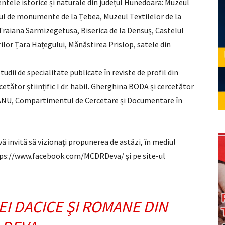
entele istorice și naturale din județul Hunedoara: Muzeul
xul de monumente de la Țebea, Muzeul Textilelor de la
Traiana Sarmizegetusa, Biserica de la Densuș, Castelul
lor Țara Hațegului, Mănăstirea Prislop, satele din
udii de specialitate publicate în reviste de profil din
tător științific I dr. habil. Gherghina BODA și cercetător
GOJANU, Compartimentul de Cercetare și Documentare în
vă invită să vizionați propunerea de astăzi, în mediul
ttps://www.facebook.com/MCDRDeva/ și pe site-ul
EI DACICE ŞI ROMANE DIN