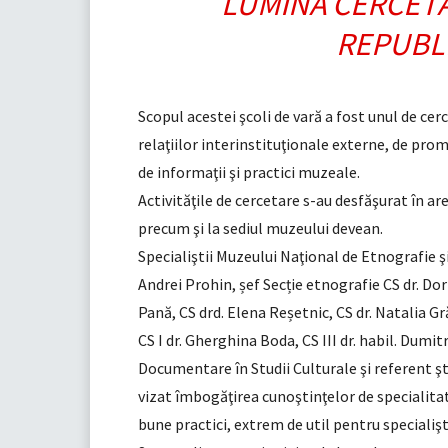
LUMINA CERCETĂ
REPUBL
Scopul acestei şcoli de vară a fost unul de cerc
relaţiilor interinstituţionale externe, de pr
de informaţii şi practici muzeale.
Activităţile de cercetare s-au desfăşurat în are
precum şi la sediul muzeului devean.
Specialiştii Muzeului Naţional de Etnografie şi 
Andrei Prohin, șef Secție etnografie CS dr. Dorin
Pană, CS drd. Elena Reșetnic, CS dr. Natalia Gră
CS I dr. Gherghina Boda, CS III dr. habil. Du
Documentare în Studii Culturale şi referent şti
vizat îmbogăţirea cunoştinţelor de specialitat
bune practici, extrem de util pentru specialiş