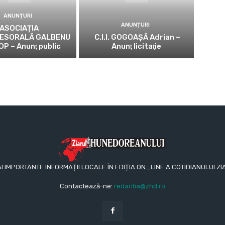
ANUNȚURI
ANUNȚURI
ASOCIAȚIA
ESORALĂ GALBENU
C.I.I. GOGOAŞĂ Adrian –
OP – Anunţ public
Anunţ licitaţie
AI IMPORTANTE INFORMAȚII LOCALE ÎN EDIȚIA ON_LINE A COTIDIANULUI
Contactează-ne:
redactia@zhd.ro