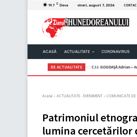
C
CONTAC
19.7
Deva
vineri, august 7, 2026
ACASĂ
ACTUALITATE
CORONAVIRUS
DE ACTUALITATE
C.I.I. GOGOAŞĂ Adrian – An
Acasă
ACTUALITATE - EVENIMENT
COMUNICATE DE 
Patrimoniul etnogra
lumina cercetărilor