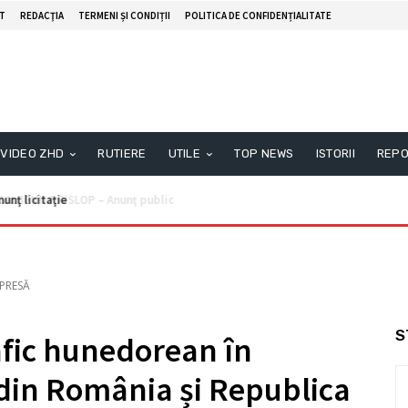
T
REDACŢIA
TERMENI ȘI CONDIȚII
POLITICA DE CONFIDENȚIALITATE
VIDEO ZHD
RUTIERE
UTILE
TOP NEWS
ISTORII
REPO
unţ licitaţie
PRESĂ
S
fic hunedorean în
 din România și Republica