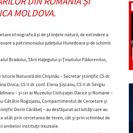
RILOR DIN ROMÂNIA ȘI
ICA MOLDOVA.
etare etnografică şi de ştiinţele naturii, de extindere a
omovare a patrimoniului judeţului Hunedoara şi de schimb
alul Bradului, Ţării Haţegului şi Ţinutului Pădurenilor,
Istorie Naturală din Chişinău – Secretar științific CS dr.
a Onica, CS II dr. conf. Elena Șișcanu, CS II dr. Sergiu
dinaru – şi cei ai Muzeului Civilizaţiei Dacice şi Romane –
mitru-Cătălin Rogojanu, Compartimentul de Cercetare și
inţific Dorin Cărăbeţ – au desfăşurat activităţi care au
e atât prin cercetarea de teren, cât şi prin schimbul de
tii ambelor instituţii muzeale.