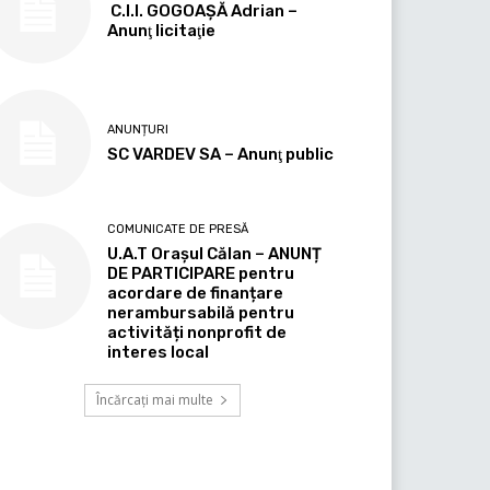
C.I.I. GOGOAŞĂ Adrian –
Anunţ licitaţie
ANUNȚURI
SC VARDEV SA – Anunţ public
COMUNICATE DE PRESĂ
U.A.T Orașul Călan – ANUNȚ
DE PARTICIPARE pentru
acordare de finanțare
nerambursabilă pentru
activități nonprofit de
interes local
Încărcați mai multe