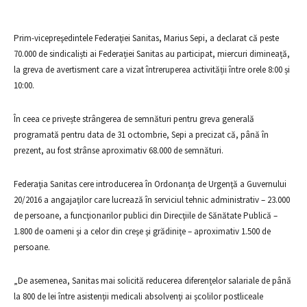
Prim-vicepreşedintele Federaţiei Sanitas, Marius Sepi, a declarat că peste
70.000 de sindicaliști ai Federației Sanitas au participat, miercuri dimineață,
la greva de avertisment care a vizat întreruperea activității între orele 8:00 și
10:00.
În ceea ce privește strângerea de semnături pentru greva generală
programată pentru data de 31 octombrie, Sepi a precizat că, până în
prezent, au fost strânse aproximativ 68.000 de semnături.
Federaţia Sanitas cere introducerea în Ordonanţa de Urgenţă a Guvernului
20/2016 a angajaţilor care lucrează în serviciul tehnic administrativ – 23.000
de persoane, a funcţionarilor publici din Direcţiile de Sănătate Publică –
1.800 de oameni şi a celor din creşe şi grădiniţe – aproximativ 1.500 de
persoane.
„De asemenea, Sanitas mai solicită reducerea diferenţelor salariale de până
la 800 de lei între asistenţii medicali absolvenţi ai şcolilor postliceale