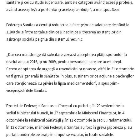
sanitare şi cei cu studii superioare, ambele categorii având aceeaşi profesie,
având aceeaşi fişă a posturilor şi aceleaşi atribuţii”, a mai spus Sepi.
Federaţia Sanitas a cerut şi reducerea diferenţelor de salarizare de până la
1.200 de lei între spitalele clinice şi neclinice şi trecerea asistenţilor din
asistenţa socială pe grila din sistemul neclinic.
„Dar cea mai stringentă solicitare vizează acceptarea plăţii sporurilor la
nivelul anului 2016, şi nu 2009, pentru personalul care are acest drept.
Cerem adoptarea de urgenţă a revendicărilor noastre, altfel în 31 octombrie
va fi grevă generală în sănătate. În plus, susţinem orice acţiune a pacienţilor
care atenţionează cu privire la lipsa medicamentelor”, a spus prim-
vicepreşedintele Sanitas.
Protestele Federaţiei Sanitas au început cu pichete, în 20 septembrie la
sediul Ministerului Muncii, în 27 septembrie la Ministerul Finanţelor, în 4
octombrie la Ministerul Sănătăţii şi în 11 octombrie la sediul Parlamentului.
În 12 octombrie, membrii Federaţiei Sanitas au fost în grevă japoneză şi au
purtat banderole pe braţe în timpul serviciului, în toate spitalele.