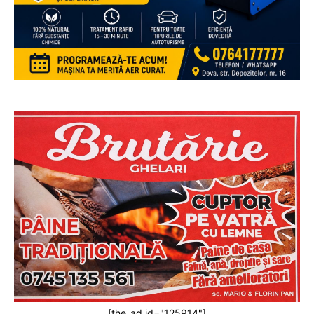
[the_ad id="125914"]