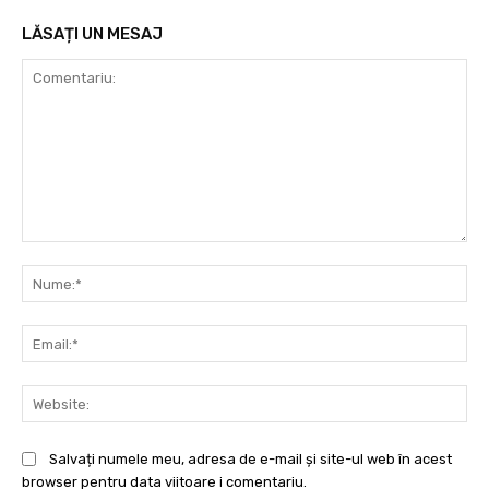
LĂSAȚI UN MESAJ
Comentariu:
Nu
Ema
Web
Salvați numele meu, adresa de e-mail și site-ul web în acest
browser pentru data viitoare i comentariu.