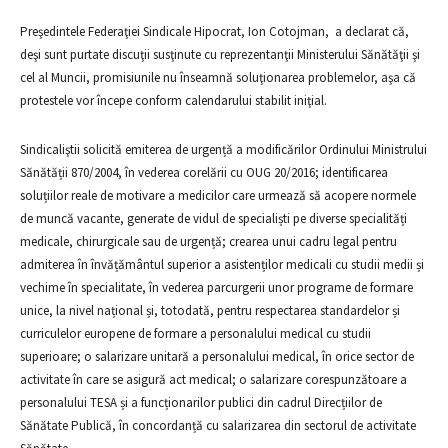
Preşedintele Federaţiei Sindicale Hipocrat, Ion Cotojman, a declarat că,
deşi sunt purtate discuţii susţinute cu reprezentanţii Ministerului Sănătăţii şi
cel al Muncii, promisiunile nu înseamnă soluţionarea problemelor, aşa că
protestele vor începe conform calendarului stabilit iniţial.
Sindicaliştii solicită emiterea de urgență a modificărilor Ordinului Ministrului
Sănătății 870/2004, în vederea corelării cu OUG 20/2016; identificarea
soluțiilor reale de motivare a medicilor care urmează să acopere normele
de muncă vacante, generate de vidul de specialiști pe diverse specialități
medicale, chirurgicale sau de urgență; crearea unui cadru legal pentru
admiterea în învățământul superior a asistenților medicali cu studii medii și
vechime în specialitate, în vederea parcurgerii unor programe de formare
unice, la nivel național și, totodată, pentru respectarea standardelor și
curriculelor europene de formare a personalului medical cu studii
superioare; o salarizare unitară a personalului medical, în orice sector de
activitate în care se asigură act medical; o salarizare corespunzătoare a
personalului TESA și a funcționarilor publici din cadrul Direcțiilor de
Sănătate Publică, în concordanță cu salarizarea din sectorul de activitate