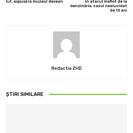
lut, expusă la muzeul devean
în atacul mafiot de la
benzinărie, cazul neelucidat
de 13 ani
Redactia ZHD
ȘTIRI SIMILARE