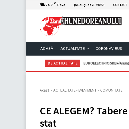
C
CONTACT
24.9
Deva
joi, august 6, 2026
ACASĂ
ACTUALITATE
CORONAVIRUS
DE ACTUALITATE
Primăria Mun. ORĂȘTIE – A
Acasă
ACTUALITATE - EVENIMENT
COMUNITATE
CE ALEGEM? Tabere p
stat