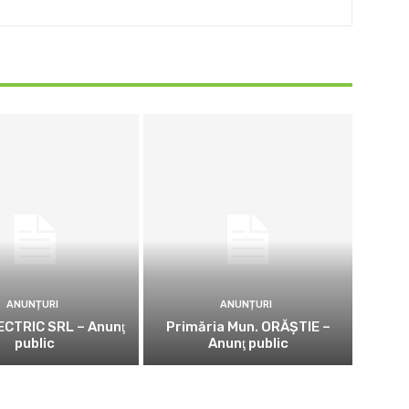
ANUNȚURI
ANUNȚURI
CTRIC SRL – Anunţ
Primăria Mun. ORĂȘTIE –
public
Anunţ public