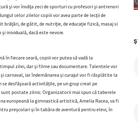
tură şi vor învăţa zeci de sporturi cu profesori şi antrenori
lungul celor zilelor copiii vor avea parte de lecţii de
t brăţări, de gătit, de nutriţie, de educaţie fizică, masaj si
 şi inividuală, dacă este nevoie.
Ș
ă în fiecare seară, copiii vor putea să vadă la
 timpul zilei, dar şi filme sau documentare. Talentele vor
i carnaval, iar îndemânarea şi curajul vor fi răsplătite la
se desfăşoară activităţile, pe un grup creat pe
i sunt postate zilnic. Organizatorii mai spun că taberele
oana europeană la gimnastică artistică, Amelia Racea, va fi
ntru preşcolari şi în tabăra de aventură pentru elevi, în