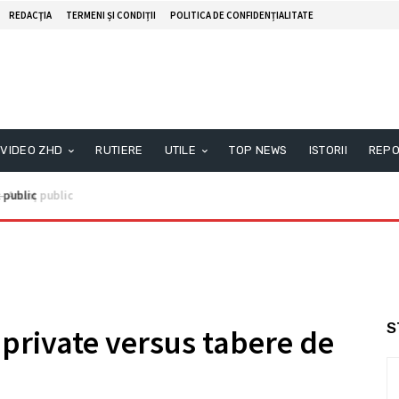
REDACŢIA
TERMENI ȘI CONDIȚII
POLITICA DE CONFIDENȚIALITATE
VIDEO ZHD
RUTIERE
UTILE
TOP NEWS
ISTORII
REPO
nunţ public
S
rivate versus tabere de