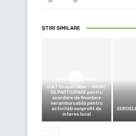
ȘTIRI SIMILARE
COMUNICATE DE PRESĂ
U.A.T Orașul Călan – ANUNȚ
DE PARTICIPARE pentru
acordare de finanțare
nerambursabilă pentru
activități nonprofit de
EUROELE
interes local