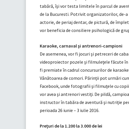
tabără, îşi vor testa limitele în parcul de aven
de la Bucuresti. Potrivit organizatorilor, de-a 
actorie, de periaj dentar, de pictură, de împleti
vor beneficia de consiliere psihologică de grup
Karaoke, carnaval şi antrenori-campioni
De asemenea, vor fi jocuri şi petreceri de caban
videoproiector pozele şi filmuleţele făcute în
fi premiate în cadrul concursurilor de karaoke ş
Vânătoarea de comori. Părinţii pot urmări cum 
Facebook, unde fotografii şi filmuţele cu copi
vor avea şi antrenori vestiţi. De pildă, campi
instructor în tabăra de aventură şi nutriţie pe
perioada 26 iunie – 3 iulie 2016.
Preţuri de la 1.200 la 3.000 de lei