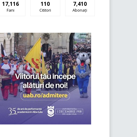
17,116
110
7,410
Fani
Cititori
Abonați