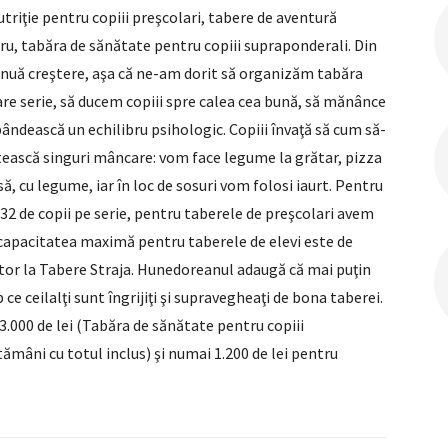
triţie pentru copiii preşcolari, tabere de aventură
ru, tabăra de sănătate pentru copiii supraponderali. Din
inuă creştere, aşa că ne-am dorit să organizăm tabăra
are serie, să ducem copiii spre calea cea bună, să mănânce
ândească un echilibru psihologic. Copiii învaţă să cum să-
tească singuri mâncare: vom face legume la grătar, pizza
 cu legume, iar în loc de sosuri vom folosi iaurt. Pentru
 de copii pe serie, pentru taberele de preşcolari avem
ar capacitatea maximă pentru taberele de elevi este de
tor la Tabere Straja. Hunedoreanul adaugă că mai puţin
 ce ceilalţi sunt îngrijiţi şi supravegheaţi de bona taberei.
3.000 de lei (Tabăra de sănătate pentru copiii
ămâni cu totul inclus) şi numai 1.200 de lei pentru