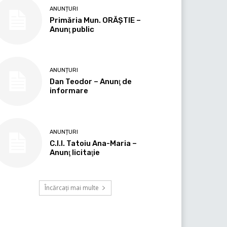
ANUNȚURI
Primăria Mun. ORĂȘTIE –
Anunţ public
ANUNȚURI
Dan Teodor – Anunţ de
informare
ANUNȚURI
C.I.I. Tatoiu Ana-Maria –
Anunţ licitaţie
Încărcați mai multe