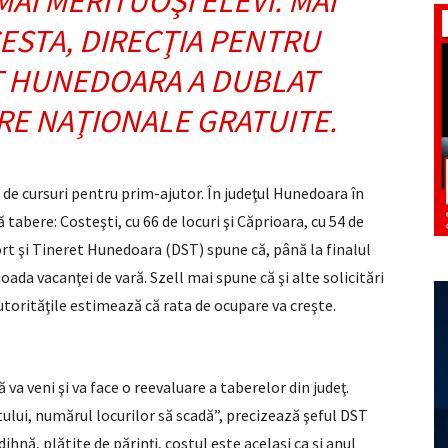
AI MERITUOŞI ELEVI. MAI
ESTA, DIRECŢIA PENTRU
T HUNEDOARA A DUBLAT
E NAŢIONALE GRATUITE.
 de cursuri pentru prim-ajutor. În judeţul Hunedoara în
abere: Costeşti, cu 66 de locuri şi Căprioara, cu 54 de
port şi Tineret Hunedoara (DST) spune că, până la finalul
ada vacanţei de vară. Szell mai spune că şi alte solicitări
utorităţile estimează că rata de ocupare va creşte.
a veni şi va face o reevaluare a taberelor din judeţ.
ului, numărul locurilor să scadă”, precizează şeful DST
nă, plătite de părinţi, costul este acelaşi ca şi anul