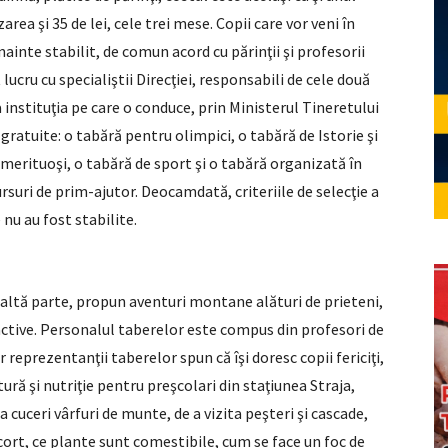
azarea şi 35 de lei, cele trei mese. Copii care vor veni în
ainte stabilit, de comun acord cu părinţii şi profesorii
lucru cu specialiştii Direcţiei, responsabili de cele două
 instituţia pe care o conduce, prin Ministerul Tineretului
 gratuite: o tabără pentru olimpici, o tabără de Istorie şi
 merituoşi, o tabără de sport şi o tabără organizată în
rsuri de prim-ajutor. Deocamdată, criteriile de selecţie a
nu au fost stabilite.
 altă parte, propun aventuri montane alături de prieteni,
eractive. Personalul taberelor este compus din profesori de
ar reprezentanţii taberelor spun că îşi doresc copii fericiţi,
ură şi nutriţie pentru preşcolari din staţiunea Straja,
 cuceri vârfuri de munte, de a vizita peşteri şi cascade,
cort, ce plante sunt comestibile, cum se face un foc de