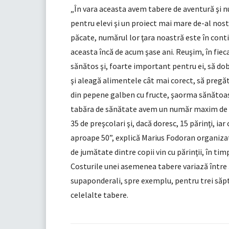
„În vara aceasta avem tabere de aventură şi nu
pentru elevi şi un proiect mai mare de-al nost
păcate, numărul lor ţara noastră este în cont
aceasta încă de acum şase ani. Reuşim, în fiec
sănătos şi, foarte important pentru ei, să dob
şi aleagă alimentele cât mai corect, să pregă
din pepene galben cu fructe, şaorma sănătoasă,
tabăra de sănătate avem un număr maxim de 32
35 de preşcolari şi, dacă doresc, 15 părinţi, i
aproape 50”, explică Marius Fodoran organiza
de jumătate dintre copii vin cu părinţii, în timp
Costurile unei asemenea tabere variază între 
supaponderali, spre exemplu, pentru trei săpt
celelalte tabere.