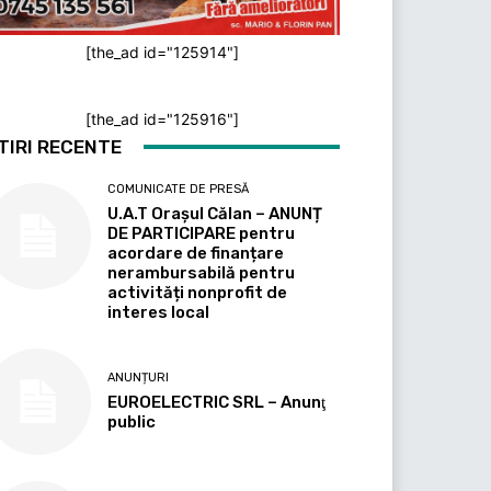
[the_ad id="125914"]
[the_ad id="125916"]
TIRI RECENTE
COMUNICATE DE PRESĂ
U.A.T Orașul Călan – ANUNȚ
DE PARTICIPARE pentru
acordare de finanțare
nerambursabilă pentru
activități nonprofit de
interes local
ANUNȚURI
EUROELECTRIC SRL – Anunţ
public