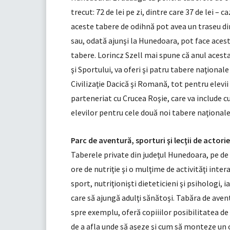
trecut: 72 de lei pe zi, dintre care 37 de lei – c
aceste tabere de odihnă pot avea un traseu din
sau, odată ajunşi la Hunedoara, pot face acest 
tabere. Lorincz Szell mai spune că anul acesta
şi Sportului, va oferi şi patru tabere naţionale
Civilizaţie Dacică şi Romană, tot pentru elevii
parteneriat cu Crucea Roşie, care va include cu
elevilor pentru cele două noi tabere naţionale 
Parc de aventură, sporturi şi lecţii de actorie
Taberele private din judeţul Hunedoara, pe de
ore de nutriţie şi o mulţime de activităţi int
sport, nutriţionişti dieteticieni şi psihologi, i
care să ajungă adulţi sănătoşi. Tabăra de avent
spre exemplu, oferă copiiilor posibilitatea de a
de a afla unde să aşeze şi cum să monteze un 