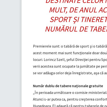
DESTINATE CELOR M
MULT, DE ANUL AC
SPORT ŞI TINERE
NUMĂRUL DE TABER
Premierele sunt: o tabără de sport şi o tabără
acest moment mai sunt funcţionale doar două t
locuri. Lorincz Szell, şeful Direcţiei pentru S
verii acestea sunt ocupate la jumătate pe perio
se vor adăuga celor deja înregistrate, aşa că a
Număr dublu de tabere naţionale gratuite
„În perioada următoare o comisie ministerială v
Atunci s-ar putea ca, pentru creşterea confort
Hunedoara. El adaugă că pentru taberele de odih