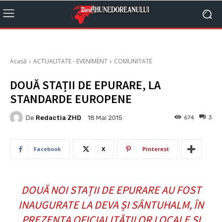
Acasă
ACTUALITATE - EVENIMENT
COMUNITATE
DOUĂ STAȚII DE EPURARE, LA
STANDARDE EUROPENE
De
Redactia ZHD
674
3
18 Mai 2015
Facebook
X
Pinterest
DOUĂ NOI STAȚII DE EPURARE AU FOST
INAUGURATE LA DEVA ȘI SÂNTUHALM, ÎN
PREZENȚA OFICIALITĂȚILOR LOCALE ȘI