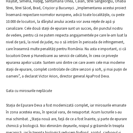
Hășdat, Simeria, Hațeg, Sântămăria Orlea, Călan, Strei Sângeorgiu, Ohaba
Strei, Strei Săcel, Brad, Crișcior și Bucureșci. „Implementarea acestui proiect
însemană respectare normelor europene, adică toate localitățile, cu peste
10.000 de locuitori, la sfârșitul anului acesta vor avea rețele de apă și
canalizare. Cele două stații de epurare sunt un succes, din punctul nostru
de vedere, pentru că ne putem respecta angajamentele pe care le-am luat la
nivel de țară, la nivel de județ, nu o să intrăm în perioada de infringement,
care înseamnă multe penalități pentru România. Nu asta e important, ci că
locuitorii Devei și Hunedoarei au servicii de calitate, în ceea ce privește
epurarea apelor uzate. Suntem unii dintre cei care avem cele mai moderne
stații de epurare, complet controlate de către senzori și soft, și mai puțin de
oameni”, a declarat Victor Arion, director general ApaProd Deva.
Gata cu mirosurile neplăcute
Stația de Epurare Deva a fost modernizată complet, iar mirosurile emanate
în zona acesteia erau, în special vara, de nesuportat. Acum lucrurile s-au
mai schimbat. „Stația nouă are, față de ce a fost înainte, și parte de epurare
chimică și biologică. Noi eliminăm deșeurile, nisipul și grăsimile în treapta
mecanică, iar în treapta biologică reducem fosforul, azotul, carbonul și