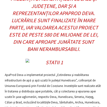
JUDEȚENE, DAR ȘI A
REPREZENTANȚILOR APAPROD DEVA.
LUCRĂRILE SUNT FINALIZATE ÎN MARE
PARTE, IAR VALOAREA ACESTUI PROIECT
ESTE DE PESTE 580 DE MILIOANE DE LEI,
DIN CARE APROAPE JUMĂTATE SUNT
BANI NERAMBURSABILI.
ApaProd Deva a implementat proiectul „Extinderea și reabilitarea
infrastructurii de apă și apă uzată în județul Hunedoara”, cofinanțat de
Uniunea Europeană prin Fondul de Coeziune. Investițiile sunt realizate atât
în tratarea și distribuția apei potabile, cât și colectarea și epurarea apei
uzate în șase aglomerări, respectiv Deva, Hunedoara, Simeria, Hațeg,
Călan și Brad, incluzând localitățile Deva, Sântuhalm, Archia, Hunedoara,