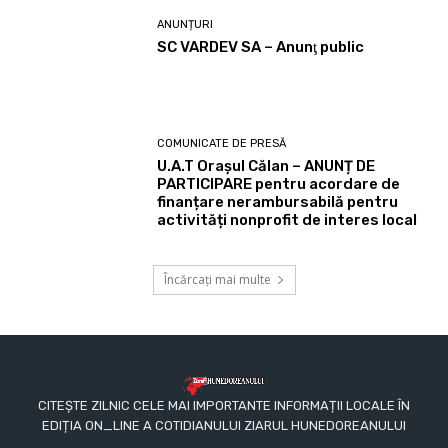
ANUNȚURI
SC VARDEV SA – Anunţ public
COMUNICATE DE PRESĂ
U.A.T Orașul Călan – ANUNȚ DE
PARTICIPARE pentru acordare de
finanțare nerambursabilă pentru
activități nonprofit de interes local
Încărcați mai multe
CITEȘTE ZILNIC CELE MAI IMPORTANTE INFORMAȚII LOCALE ÎN
EDIȚIA ON_LINE A COTIDIANULUI ZIARUL HUNEDOREANULUI