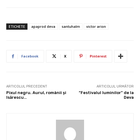
ETICHETE
apaprod deva
santuhalm
victor arion
Facebook
X
Pinterest
ARTICOLUL PRECEDENT
ARTICOLUL URMĂTOR
Pixul negru. Aurul, românii şi
“Festivalul luminilor” de la
Isărescu…
Deva