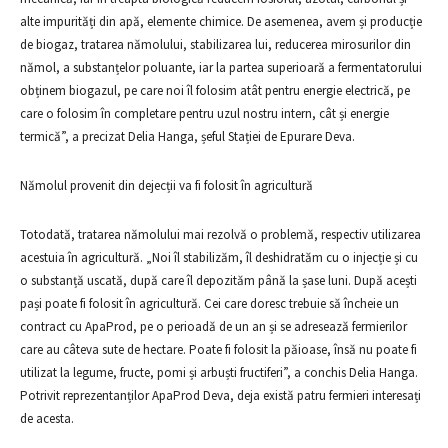
alte impurități din apă, elemente chimice. De asemenea, avem și producție
de biogaz, tratarea nămolului, stabilizarea lui, reducerea mirosurilor din
nămol, a substanțelor poluante, iar la partea superioară a fermentatorului
obținem biogazul, pe care noi îl folosim atât pentru energie electrică, pe
care o folosim în completare pentru uzul nostru intern, cât și energie
termică”, a precizat Delia Hanga, șeful Stației de Epurare Deva.
Nămolul provenit din dejecții va fi folosit în agricultură
Totodată, tratarea nămolului mai rezolvă o problemă, respectiv utilizarea
acestuia în agricultură. „Noi îl stabilizăm, îl deshidratăm cu o injecție și cu
o substanță uscată, după care îl depozităm până la șase luni. După acești
pași poate fi folosit în agricultură. Cei care doresc trebuie să încheie un
contract cu ApaProd, pe o perioadă de un an și se adresează fermierilor
care au câteva sute de hectare. Poate fi folosit la păioase, însă nu poate fi
utilizat la legume, fructe, pomi și arbuști fructiferi”, a conchis Delia Hanga.
Potrivit reprezentanților ApaProd Deva, deja există patru fermieri interesați
de acesta.