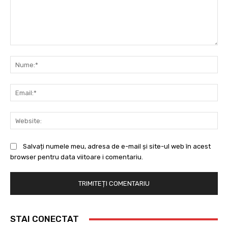
Comentariu:
Nu
Ema
Web
Salvați numele meu, adresa de e-mail și site-ul web în acest
browser pentru data viitoare i comentariu.
STAI CONECTAT