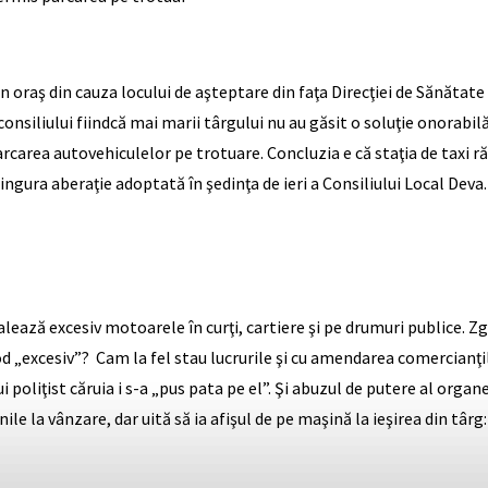
din oraş din cauza locului de aşteptare din faţa Direcţiei de Sănătat
 consiliului fiindcă mai marii târgului nu au găsit o soluţie onorabil
rcarea autovehiculelor pe trotuare. Concluzia e că staţia de taxi 
ingura aberaţie adoptată în şedinţa de ieri a Consiliului Local Deva.
balează excesiv motoarele în curţi, cartiere şi pe drumuri publice. Z
 „excesiv”? Cam la fel stau lucrurile şi cu amendarea comercianţil
i poliţist căruia i s-a „pus pata pe el”. Şi abuzul de putere al org
ile la vânzare, dar uită să ia afişul de pe maşină la ieşirea din tâ