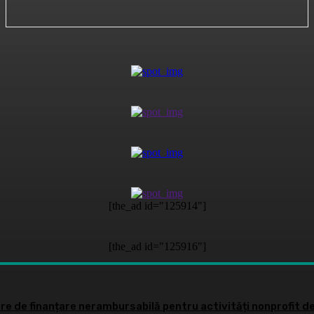
[the_ad id="125914"]
[the_ad id="125916"]
e de finanțare nerambursabilă pentru activități nonprofit de