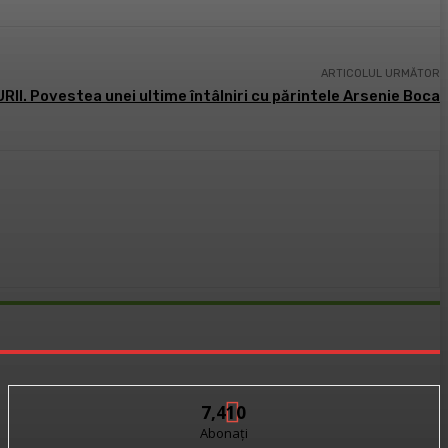
ARTICOLUL URMĂTOR
II. Povestea unei ultime întâlniri cu părintele Arsenie Boca
7,410
Abonați