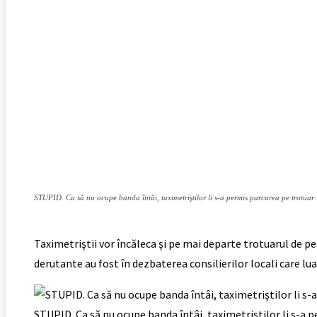
STUPID. Ca să nu ocupe banda întâi, taximetriştilor li s-a permis parcarea pe trotuar
Taximetriştii vor încăleca şi pe mai departe trotuarul de pe
derutante au fost în dezbaterea consilierilor locali care lu
STUPID. Ca să nu ocupe banda întâi, taximetriştilor li s-a 