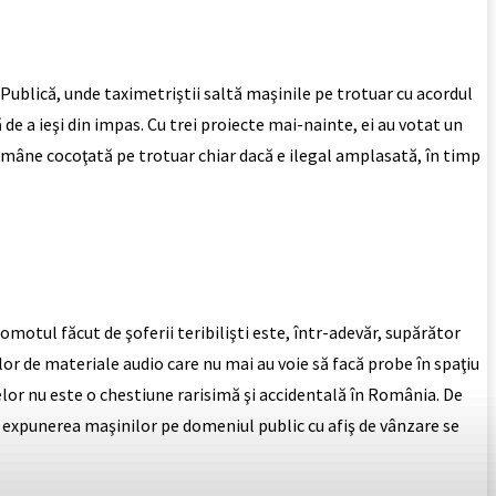
e Publică, unde taximetriştii saltă maşinile pe trotuar cu acordul
ă de a ieşi din impas. Cu trei proiecte mai-nainte, ei au votat un
rămâne cocoţată pe trotuar chiar dacă e ilegal amplasată, în timp
gomotul făcut de şoferii teribilişti este, într-adevăr, supărător
or de materiale audio care nu mai au voie să facă probe în spaţiu
anelor nu este o chestiune rarisimă şi accidentală în România. De
rg: expunerea maşinilor pe domeniul public cu afiş de vânzare se