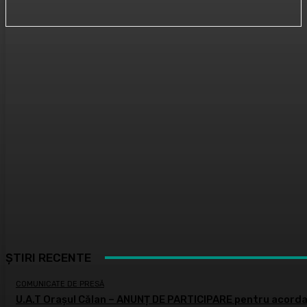
ȘTIRI RECENTE
COMUNICATE DE PRESĂ
U.A.T Orașul Călan – ANUNȚ DE PARTICIPARE pentru acordar