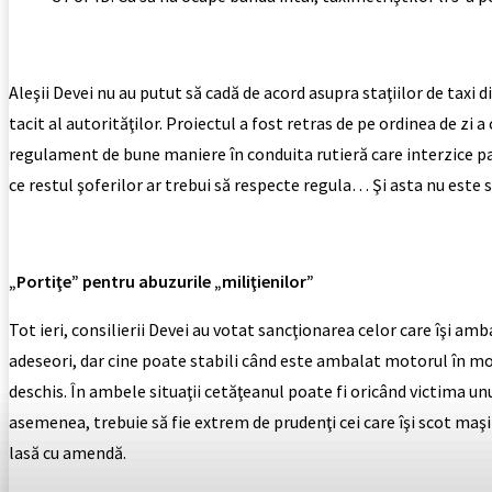
Aleşii Devei nu au putut să cadă de acord asupra staţiilor de taxi 
tacit al autorităţilor. Proiectul a fost retras de pe ordinea de zi a
regulament de bune maniere în conduita rutieră care interzice pa
ce restul şoferilor ar trebui să respecte regula… Şi asta nu este s
„Portiţe” pentru abuzurile „miliţienilor”
Tot ieri, consilierii Devei au votat sancţionarea celor care îşi am
adeseori, dar cine poate stabili când este ambalat motorul în mod
deschis. În ambele situaţii cetăţeanul poate fi oricând victima unu
asemenea, trebuie să fie extrem de prudenţi cei care îşi scot maşin
lasă cu amendă.