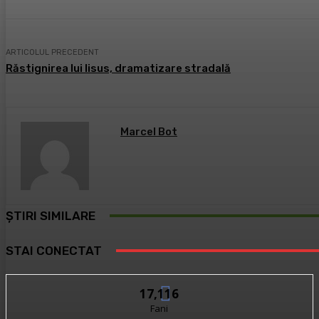
ARTICOLUL PRECEDENT
Răstignirea lui Iisus, dramatizare stradală
Marcel Bot
ȘTIRI SIMILARE
STAI CONECTAT
17,116
Fani