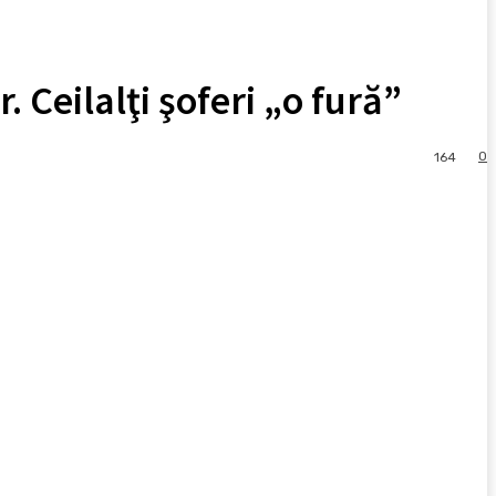
 Ceilalţi şoferi „o fură”
0
164