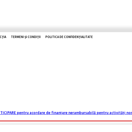
CŢIA
TERMENI ȘI CONDIȚII
POLITICA DE CONFIDENȚIALITATE
O ZHD
RUTIERE
UTILE
TOP NEWS
ISTORII
REPORTAJ
TICIPARE pentru acordare de finanțare nerambursabilă pentru activități non