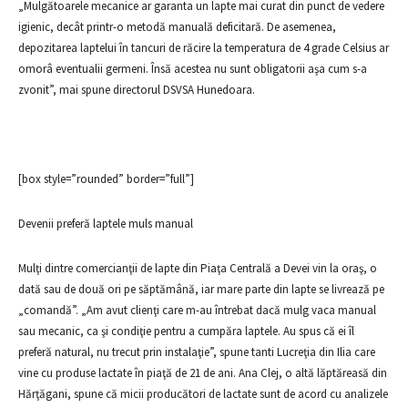
„Mulgătoarele mecanice ar garanta un lapte mai curat din punct de vedere
igienic, decât printr-o metodă manuală deficitară. De asemenea,
depozitarea laptelui în tancuri de răcire la temperatura de 4 grade Celsius ar
omorâ eventualii germeni. Însă acestea nu sunt obligatorii aşa cum s-a
zvonit”, mai spune directorul DSVSA Hunedoara.
[box style=”rounded” border=”full”]
Devenii preferă laptele muls manual
Mulţi dintre comercianţii de lapte din Piaţa Centrală a Devei vin la oraş, o
dată sau de două ori pe săptămână, iar mare parte din lapte se livrează pe
„comandă”. „Am avut clienţi care m-au întrebat dacă mulg vaca manual
sau mecanic, ca şi condiţie pentru a cumpăra laptele. Au spus că ei îl
preferă natural, nu trecut prin instalaţie”, spune tanti Lucreţia din Ilia care
vine cu produse lactate în piaţă de 21 de ani. Ana Clej, o altă lăptăreasă din
Hărţăgani, spune că micii producători de lactate sunt de acord cu analizele