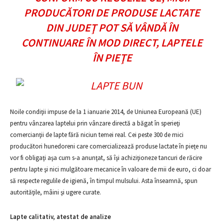
PRODUCĂTORI DE PRODUSE LACTATE
DIN JUDEŢ POT SĂ VÂNDĂ ÎN
CONTINUARE ÎN MOD DIRECT, LAPTELE
ÎN PIEŢE
Noile condiţii impuse de la 1 ianuarie 2014, de Uniunea Europeană (UE)
pentru vânzarea laptelui prin vânzare directă a băgat în sperieţi
comercianţii de lapte fără niciun temei real. Cei peste 300 de mici
producători hunedoreni care comercializează produse lactate în pieţe nu
vor fi obligaţi aşa cum s-a anunţat, să îşi achiziţioneze tancuri de răcire
pentru lapte şi nici mulgătoare mecanice în valoare de mii de euro, ci doar
să respecte regulile de igienă, în timpul mulsului. Asta înseamnă, spun
autorităţile, mâini şi ugere curate.
Lapte calitativ, atestat de analize