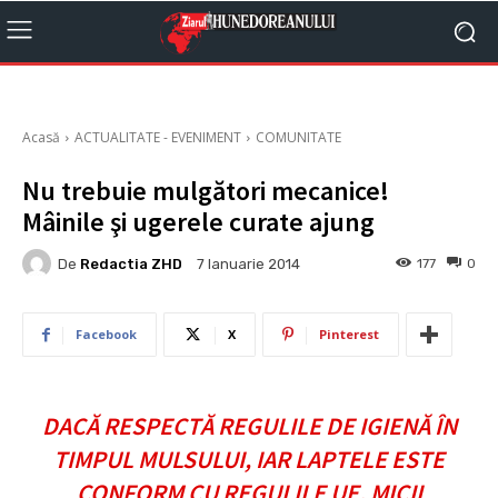
Acasă
ACTUALITATE - EVENIMENT
COMUNITATE
Nu trebuie mulgători mecanice!
Mâinile şi ugerele curate ajung
De
Redactia ZHD
177
0
7 Ianuarie 2014
Facebook
X
Pinterest
DACĂ RESPECTĂ REGULILE DE IGIENĂ ÎN
TIMPUL MULSULUI, IAR LAPTELE ESTE
CONFORM CU REGULILE UE, MICII