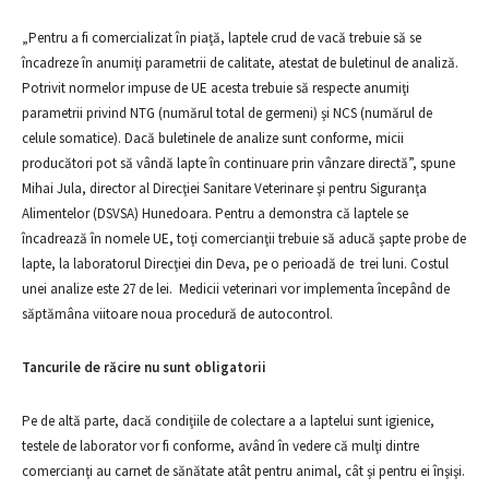
„Pentru a fi comercializat în piaţă, laptele crud de vacă trebuie să se
încadreze în anumiţi parametrii de calitate, atestat de buletinul de analiză.
Potrivit normelor impuse de UE acesta trebuie să respecte anumiţi
parametrii privind NTG (numărul total de germeni) şi NCS (numărul de
celule somatice). Dacă buletinele de analize sunt conforme, micii
producători pot să vândă lapte în continuare prin vânzare directă”, spune
Mihai Jula, director al Direcţiei Sanitare Veterinare şi pentru Siguranţa
Alimentelor (DSVSA) Hunedoara. Pentru a demonstra că laptele se
încadrează în nomele UE, toţi comercianţii trebuie să aducă şapte probe de
lapte, la laboratorul Direcţiei din Deva, pe o perioadă de trei luni. Costul
unei analize este 27 de lei. Medicii veterinari vor implementa începând de
săptămâna viitoare noua procedură de autocontrol.
Tancurile de răcire nu sunt obligatorii
Pe de altă parte, dacă condiţiile de colectare a a laptelui sunt igienice,
testele de laborator vor fi conforme, având în vedere că mulţi dintre
comercianţi au carnet de sănătate atât pentru animal, cât şi pentru ei înşişi.