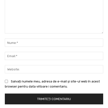
Comentariu:
Nu
Ema
Web
Salvați numele meu, adresa de e-mail și site-ul web în acest
browser pentru data viitoare i comentariu.