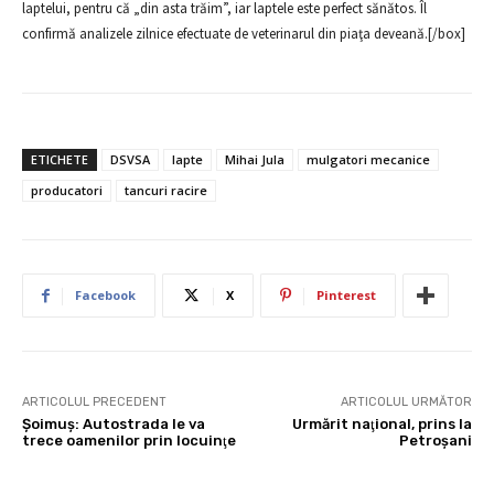
laptelui, pentru că „din asta trăim”, iar laptele este perfect sănătos. Îl
confirmă analizele zilnice efectuate de veterinarul din piaţa deveană.[/box]
ETICHETE
DSVSA
lapte
Mihai Jula
mulgatori mecanice
producatori
tancuri racire
Facebook
X
Pinterest
ARTICOLUL PRECEDENT
ARTICOLUL URMĂTOR
Şoimuş: Autostrada le va
Urmărit naţional, prins la
trece oamenilor prin locuinţe
Petroşani