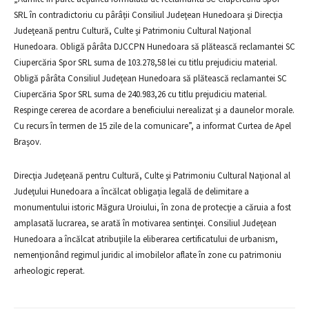
SRL în contradictoriu cu pârâţii Consiliul Judeţean Hunedoara şi Direcţia
Judeţeană pentru Cultură, Culte şi Patrimoniu Cultural Naţional
Hunedoara. Obligă pârâta DJCCPN Hunedoara să plătească reclamantei SC
Ciupercăria Spor SRL suma de 103.278,58 lei cu titlu prejudiciu material.
Obligă pârâta Consiliul Judeţean Hunedoara să plătească reclamantei SC
Ciupercăria Spor SRL suma de 240.983,26 cu titlu prejudiciu material.
Respinge cererea de acordare a beneficiului nerealizat şi a daunelor morale.
Cu recurs în termen de 15 zile de la comunicare”, a informat Curtea de Apel
Braşov.
Direcţia Judeţeană pentru Cultură, Culte şi Patrimoniu Cultural Naţional al
Judeţului Hunedoara a încălcat obligaţia legală de delimitare a
monumentului istoric Măgura Uroiului, în zona de protecţie a căruia a fost
amplasată lucrarea, se arată în motivarea sentinţei. Consiliul Judeţean
Hunedoara a încălcat atribuţiile la eliberarea certificatului de urbanism,
nemenţionând regimul juridic al imobilelor aflate în zone cu patrimoniu
arheologic reperat.