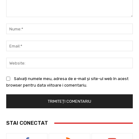
Comentariu:
Nu
Ema
Web
Salvați numele meu, adresa de e-mail și site-ul web în acest
browser pentru data viitoare i comentariu.
STAI CONECTAT