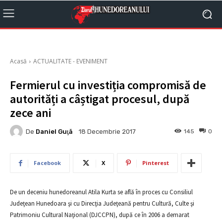
Acasă
ACTUALITATE - EVENIMENT
Fermierul cu investiția compromisă de
autorități a câștigat procesul, după
zece ani
De
Daniel Guţă
145
0
18 Decembrie 2017
Facebook
X
Pinterest
De un deceniu hunedoreanul Atila Kurta se află în proces cu Consiliul
Judeţean Hunedoara şi cu Direcţia Judeţeană pentru Cultură, Culte şi
Patrimoniu Cultural Naţional (DJCCPN), după ce în 2006 a demarat