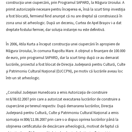
construcţia unei ciupercării, prin Programul SAPARD, la Măgura Uroiului. A
primit autorizaţiile necesare pentru începerea ei, însă la scurt timp investiţia
a fost blocată, fermierul fiind anunţat că nu are dreptul să construiască în
zona unui sit arheologic. După un deceniu, Curtea de Apel Braşov i-a dat
dreptate fostului fermier, dar soluţia instanţei nu este definitivă.
În 2006, Atila Kurta a început construcţia unei ciupercării în apropiere de
Măgura Uroiului, în comuna Rapoltu Mare. A obţinut o finanţare de 100.000
de euro, prin programul SAPARD, dar la scurt timp după ce au demarat
lucrările, proiectul a fost blocat de Direcţia Judeţeană pentru Cultură, Culte
şi Patrimoniu Cultural Naţional (DJCCPN), pe motiv că lucrările aveau loc
într-un sit arheologic.
„Consiliul Judeţean Hunedoara a emis Autorizaţia de construire
nr.6/06.02.2007 prin care a autorizat executarea lucrărilor de construire a
ciupercăriei pe terenul respectiv. După demararea lucrărilor, Direcţia
Judeţeană pentru Cultură, Culte şi Patrimoniu Cultural Naţional a emis
somaţia nr.806/11.06.2007 prin care s-a dispus oprirea lucrărilor până la
obţinerea certificatului de descărcare arheologică, motivat de faptul că