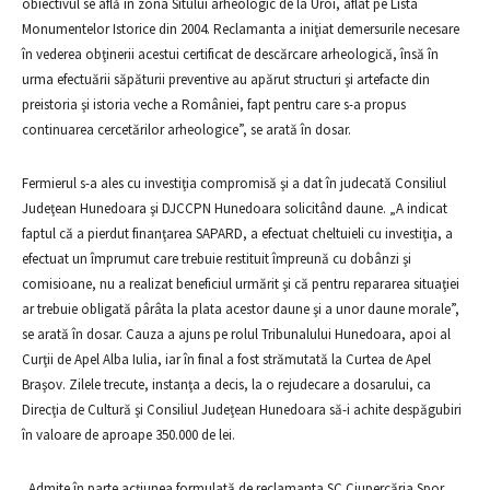
obiectivul se află în zona Sitului arheologic de la Uroi, aflat pe Lista
Monumentelor Istorice din 2004. Reclamanta a iniţiat demersurile necesare
în vederea obţinerii acestui certificat de descărcare arheologică, însă în
urma efectuării săpăturii preventive au apărut structuri şi artefacte din
preistoria şi istoria veche a României, fapt pentru care s-a propus
continuarea cercetărilor arheologice”, se arată în dosar.
Fermierul s-a ales cu investiţia compromisă şi a dat în judecată Consiliul
Judeţean Hunedoara şi DJCCPN Hunedoara solicitând daune. „A indicat
faptul că a pierdut finanţarea SAPARD, a efectuat cheltuieli cu investiţia, a
efectuat un împrumut care trebuie restituit împreună cu dobânzi şi
comisioane, nu a realizat beneficiul urmărit şi că pentru repararea situaţiei
ar trebuie obligată pârâta la plata acestor daune şi a unor daune morale”,
se arată în dosar. Cauza a ajuns pe rolul Tribunalului Hunedoara, apoi al
Curţii de Apel Alba Iulia, iar în final a fost strămutată la Curtea de Apel
Braşov. Zilele trecute, instanţa a decis, la o rejudecare a dosarului, ca
Direcţia de Cultură şi Consiliul Judeţean Hunedoara să-i achite despăgubiri
în valoare de aproape 350.000 de lei.
„Admite în parte acţiunea formulată de reclamanta SC Ciupercăria Spor