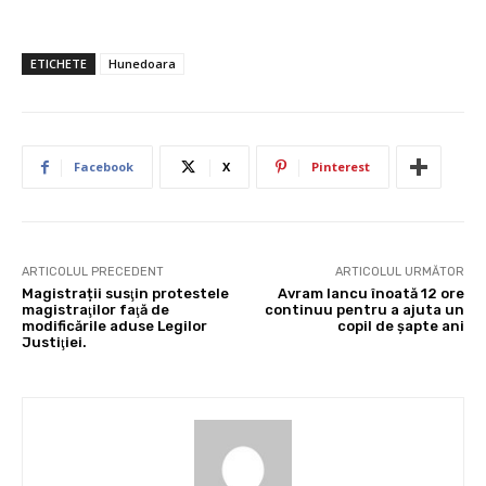
ETICHETE
Hunedoara
Facebook
X
Pinterest
ARTICOLUL PRECEDENT
ARTICOLUL URMĂTOR
Magistrații susţin protestele
Avram Iancu înoată 12 ore
magistraţilor faţă de
continuu pentru a ajuta un
modificările aduse Legilor
copil de şapte ani
Justiţiei.