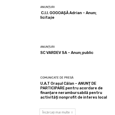
ANUNȚURI
C.I.I. GOGOAŞĂ Adrian – Anunţ
licitaţie
ANUNȚURI
SC VARDEV SA – Anunţ public
COMUNICATE DE PRESĂ
U.A.T Orașul Călan – ANUNȚ DE
PARTICIPARE pentru acordare de
finanțare nerambursabilă pentru
activități nonprofit de interes local
Încărcați mai multe