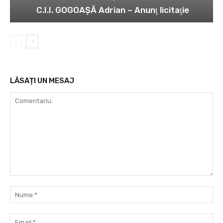
C.I.I. GOGOAŞĂ Adrian – Anunţ licitaţie
LĂSAȚI UN MESAJ
Comentariu:
Nu
Ema