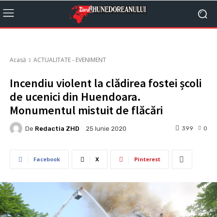
Acasă
ACTUALITATE - EVENIMENT
Incendiu violent la clădirea fostei școli
de ucenici din Huendoara.
Monumentul mistuit de flăcări
De
Redactia ZHD
399
0
25 Iunie 2020
Facebook
X
Pinterest