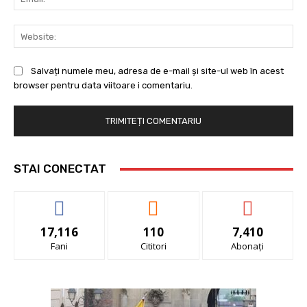
Web
Salvați numele meu, adresa de e-mail și site-ul web în acest
browser pentru data viitoare i comentariu.
STAI CONECTAT
17,116
110
7,410
Fani
Cititori
Abonați