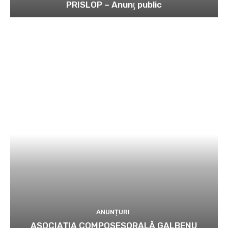
PRISLOP – Anunţ public
ANUNȚURI
ASOCIAȚIA COMPOSESORALĂ GALBENU