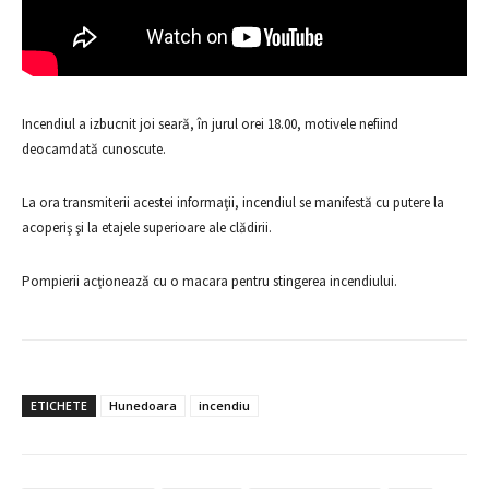
Incendiul a izbucnit joi seară, în jurul orei 18.00, motivele nefiind
deocamdată cunoscute.
La ora transmiterii acestei informaţii, incendiul se manifestă cu putere la
acoperiş şi la etajele superioare ale clădirii.
Pompierii acţionează cu o macara pentru stingerea incendiului.
ETICHETE
Hunedoara
incendiu