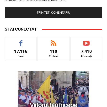
browser pentru data viitoare i comentariu.
STAI CONECTAT
17,116
110
7,410
Fani
Cititori
Abonați