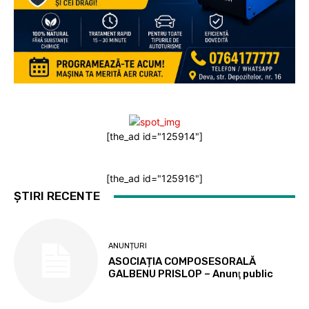
[the_ad id="125914"]
[the_ad id="125916"]
ȘTIRI RECENTE
ANUNȚURI
ASOCIAȚIA COMPOSESORALĂ
GALBENU PRISLOP – Anunţ public