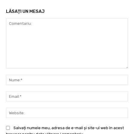
LĂSAȚI UN MESAJ
Comentariu:
Nu
Ema
Web
Salvați numele meu, adresa de e-mail și site-ul web în acest