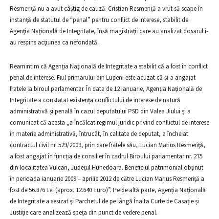
Resmeriţă nu a avut câştig de cauză. Cristian Resmeriţă a vrut să scape în
instanţă de statutul de “penal” pentru conflict de interese, stabilit de
Agenţia Naţională de Integritate, însă magistraţii care au analizat dosarul i-
au respins acţiunea ca nefondată.
Reamintim că Agenţia Naţională de Integritate a stabilit că a fost în conflict
penal de interese. Fiul primarului din Lupeni este acuzat că şi-a angajat
fratele la biroul parlamentar. În data de 12 ianuarie, Agenția Națională de
Integritate a constatat existența conflictului de interese de natură
administrativă și penală în cazul deputatului PSD din Valea Jiului şi a
comunicat că acesta „a încălcat regimul juridic privind conflictul de interese
în materie administrativă, întrucât, în calitate de deputat, a încheiat
contractul civil nr. 529/2009, prin care fratele său, Lucian Marius Resmeriţă,
a fost angajat în funcția de consilier în cadrul Biroului parlamentar nr. 275
din localitatea Vulcan, Județul Hunedoara. Beneficiul patrimonial obţinut
în perioada ianuarie 2009 – aprilie 2012 de către Lucian Marius Resmeriţă a
fost de 56.876 Lei (aprox. 12.640 Euro)”. Pe de altă parte, Agenția Națională
de Integritate a sesizat şi Parchetul de pe lângă Înalta Curte de Casație și
Justiție care analizează speţa din punct de vedere penal.