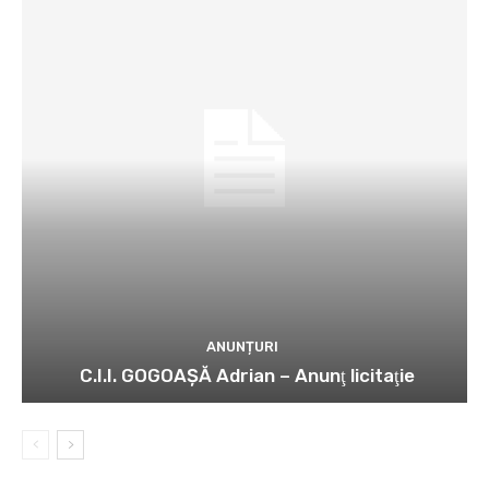
ANUNȚURI
C.I.I. GOGOAŞĂ Adrian – Anunţ licitaţie