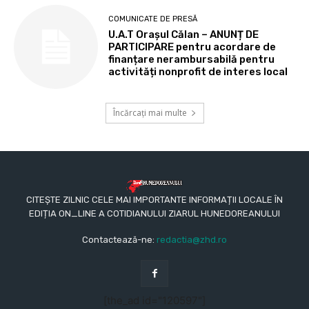
COMUNICATE DE PRESĂ
U.A.T Orașul Călan – ANUNȚ DE
PARTICIPARE pentru acordare de
finanțare nerambursabilă pentru
activități nonprofit de interes local
Încărcați mai multe
CITEȘTE ZILNIC CELE MAI IMPORTANTE INFORMAȚII LOCALE ÎN
EDIȚIA ON_LINE A COTIDIANULUI ZIARUL HUNEDOREANULUI
Contactează-ne:
redactia@zhd.ro
[the_ad id="120597"]