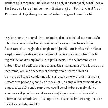
uciderea şi tranşarea unei eleve de 17 ani, din Petroşani, Aurel Enea a
fost scos de la regimul de maximă siguranţă din Penitenciarul Arad.
Condamnatul îşi doreşte acum să intre în regimul semideschis.
Deşi este considerat unul dintre cei mai periculoşi criminali care au ucis în
ultimii ani pe teritoriul Hunedoarei, Aurel Enea ar putea beneficia, în
închisoare, de un regim de detenţie mai lejer. Bărbatul în vârstă de 42 de ani
a ispăşit mai bine de cinci ani din timpul de detenţie şi a fost trecut de la
regimul de maximă siguranţă la regimul închis. Ceea ce însemnă că va
putea fi lăsat să desfăşoare diverse activităţi în penitenciarul Arad, unde este
încarcerat, fără să fie necesară supravegherea de către ofiţerii din
penitenciar. Situaţia condamnatului s-ar putea ameliora chiar mai mult în
următoarea perioadă, când va fi reevaluat. „Instanţa a fixat termenul de 6
august 2013, atât pentru reînnoirea cererii de schimbare a regimului de
executare cât şi pentru reanalizarea situaţiei persoanei condamnate”, a
informat Judecătoria Arad, instanţa care a dispus schimbarea regimului de
detenţie al condamnatului.