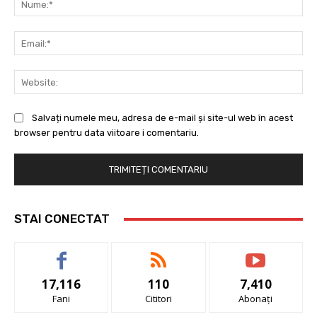
Ema
Web
Salvați numele meu, adresa de e-mail și site-ul web în acest
browser pentru data viitoare i comentariu.
STAI CONECTAT
17,116
110
7,410
Fani
Cititori
Abonați