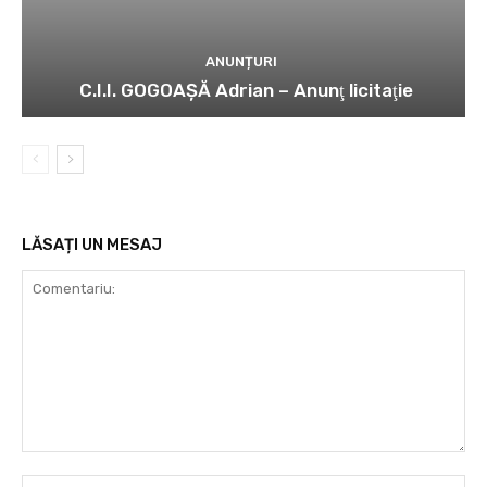
ANUNȚURI
C.I.I. GOGOAŞĂ Adrian – Anunţ licitaţie
LĂSAȚI UN MESAJ
Comentariu:
Nu