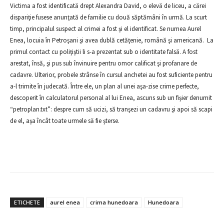
Victima a fost identificată drept Alexandra David, o elevă de liceu, a cărei
dispariţie fusese anunţată de familie cu două săptămâni în urmă. La scurt
timp, principalul suspect al crimei a fost şi el identificat. Se numea Aurel
Enea, locuia în Petroşani şi avea dublă cetăţenie, română şi americană. La
primul contact cu poliţiştii li s-a prezentat sub o identitate falsă. A fost
arestat, însă, şi pus sub învinuire pentru omor calificat şi profanare de
cadavre. Ulterior, probele strânse în cursul anchetei au fost suficiente pentru
a-l trimite în judecată. Între ele, un plan al unei aşa-zise crime perfecte,
descoperit în calculatorul personal al lui Enea, ascuns sub un fişier denumit
“petroplan.txt”: despre cum să ucizi, să tranşezi un cadavru şi apoi să scapi
de el, aşa încât toate urmele să fie şterse.
ETICHETE
aurel enea
crima hunedoara
Hunedoara