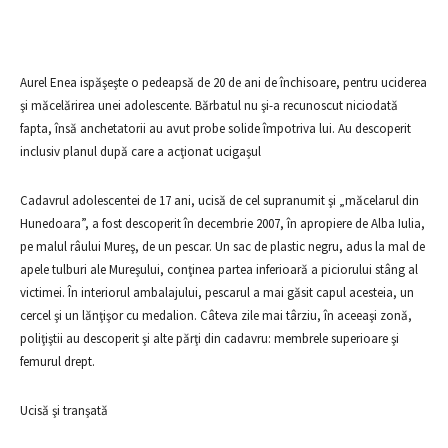
Aurel Enea ispăşeşte o pedeapsă de 20 de ani de închisoare, pentru uciderea
şi măcelărirea unei adolescente. Bărbatul nu şi-a recunoscut niciodată
fapta, însă anchetatorii au avut probe solide împotriva lui. Au descoperit
inclusiv planul după care a acţionat ucigaşul
Cadavrul adolescentei de 17 ani, ucisă de cel supranumit şi „măcelarul din
Hunedoara”, a fost descoperit în decembrie 2007, în apropiere de Alba Iulia,
pe malul râului Mureş, de un pescar. Un sac de plastic negru, adus la mal de
apele tulburi ale Mureşului, conţinea partea inferioară a piciorului stâng al
victimei. În interiorul ambalajului, pescarul a mai găsit capul acesteia, un
cercel şi un lănţişor cu medalion. Câteva zile mai târziu, în aceeaşi zonă,
poliţiştii au descoperit şi alte părţi din cadavru: membrele superioare şi
femurul drept.
Ucisă şi tranşată