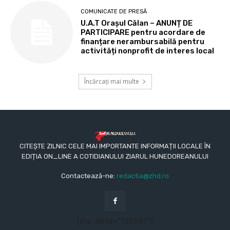
COMUNICATE DE PRESĂ
U.A.T Orașul Călan – ANUNȚ DE
PARTICIPARE pentru acordare de
finanțare nerambursabilă pentru
activități nonprofit de interes local
Încărcați mai multe
CITEȘTE ZILNIC CELE MAI IMPORTANTE INFORMAȚII LOCALE ÎN
EDIȚIA ON_LINE A COTIDIANULUI ZIARUL HUNEDOREANULUI
Contactează-ne:
redactia@zhd.ro
[the_ad id="120597"]