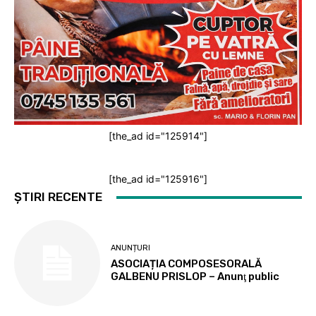
[the_ad id="125914"]
[the_ad id="125916"]
ȘTIRI RECENTE
ANUNȚURI
ASOCIAȚIA COMPOSESORALĂ
GALBENU PRISLOP – Anunţ public