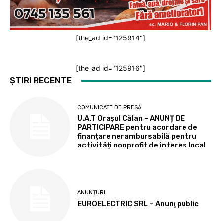
[the_ad id="125914"]
[the_ad id="125916"]
ȘTIRI RECENTE
COMUNICATE DE PRESĂ
U.A.T Orașul Călan – ANUNȚ DE
PARTICIPARE pentru acordare de
finanțare nerambursabilă pentru
activități nonprofit de interes local
ANUNȚURI
EUROELECTRIC SRL – Anunţ public