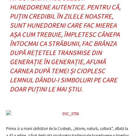
HUNEDORENE AUTENTICE. PENTRU CĂ,
PUȚIN CREDIBIL ÎN ZILELE NOASTRE,
SUNT HUNEDORENI CARE FAC MIEREA
AȘA CUM TREBUIE, ÎMPLETESC CÂNEPA
ÎNTOCMAI CA STRĂBUNII, FAC BRÂNZA
DUPĂ REȚETELE TRANSMISE DIN
GENERAȚIE ÎN GENERAȚIE, AFUMĂ
CARNEA DUPĂ TEMEI ȘI CIOPLESC
LEMNUL DÂNDU-I SIMBOLURI PE CARE
DOAR PUȚINI LE MAI ȘTIU.
Prima zi a marii sărbători de la Costești, „Istorie, natură, cultură”, aflată la
a 47-a ediție, a fost dedicată produselor tradiționale hunedorene și tinerilor.