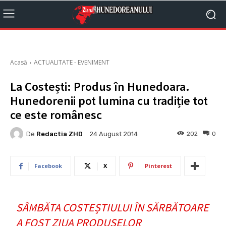
Acasă
ACTUALITATE - EVENIMENT
La Costești: Produs în Hunedoara.
Hunedorenii pot lumina cu tradiție tot
ce este românesc
De
Redactia ZHD
202
0
24 August 2014
Facebook
X
Pinterest
SÂMBĂTA COSTEȘTIULUI ÎN SĂRBĂTOARE
A FOST ZIUA PRODUSELOR