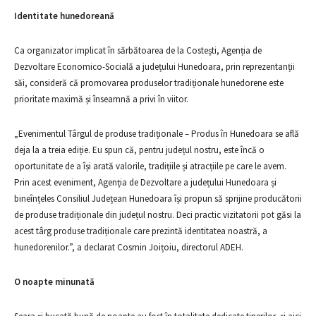
Identitate hunedoreană
Ca organizator implicat în sărbătoarea de la Costești, Agenția de
Dezvoltare Economico-Socială a județului Hunedoara, prin reprezentanții
săi, consideră că promovarea produselor tradiționale hunedorene este
prioritate maximă și înseamnă a privi în viitor.
„Evenimentul Târgul de produse tradiționale – Produs în Hunedoara se află
deja la a treia ediție. Eu spun că, pentru județul nostru, este încă o
oportunitate de a își arată valorile, tradițiile și atracțiile pe care le avem.
Prin acest eveniment, Agenția de Dezvoltare a județului Hunedoara și
bineînțeles Consiliul Județean Hunedoara își propun să sprijine producătorii
de produse tradiționale din județul nostru. Deci practic vizitatorii pot găsi la
acest târg produse tradiționale care prezintă identitatea noastră, a
hunedorenilor.”, a declarat Cosmin Joițoiu, directorul ADEH.
O noapte minunată