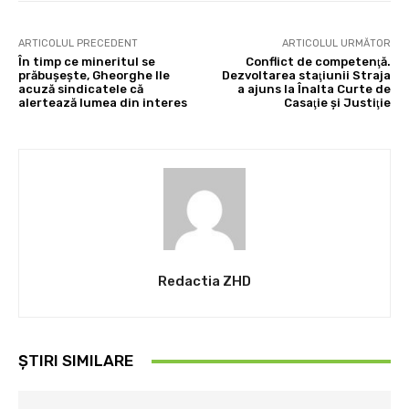
ARTICOLUL PRECEDENT
ARTICOLUL URMĂTOR
În timp ce mineritul se
Conflict de competenţă.
prăbuşeşte, Gheorghe Ile
Dezvoltarea staţiunii Straja
acuză sindicatele că
a ajuns la Înalta Curte de
alertează lumea din interes
Casaţie şi Justiţie
Redactia ZHD
ȘTIRI SIMILARE