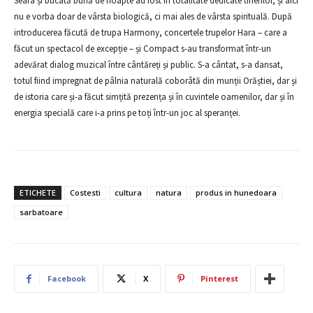
Seara și bucată bună de noapte au fost în totalitate dedicate tinerilor, și aici
nu e vorba doar de vârsta biologică, ci mai ales de vârsta spirituală. După
introducerea făcută de trupa Harmony, concertele trupelor Hara – care a
făcut un spectacol de excepție – și Compact s-au transformat într-un
adevărat dialog muzical între cântăreți și public. S-a cântat, s-a dansat,
totul fiind impregnat de pâlnia naturală coborâtă din munții Orăștiei, dar și
de istoria care și-a făcut simțită prezența și în cuvintele oamenilor, dar și în
energia specială care i-a prins pe toți într-un joc al speranței.
ETICHETE
Costesti
cultura
natura
produs in hunedoara
sarbatoare
Facebook
X
Pinterest