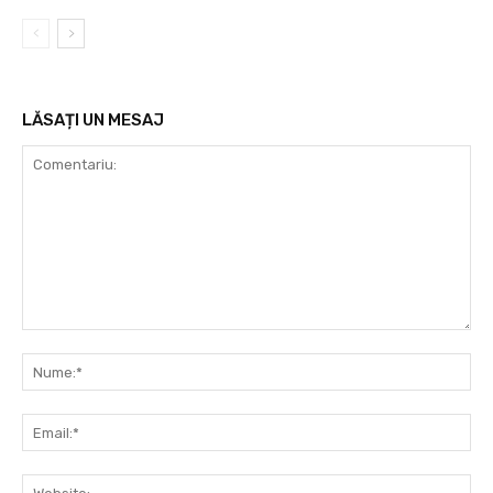
LĂSAȚI UN MESAJ
Comentariu:
Nu
Ema
Web