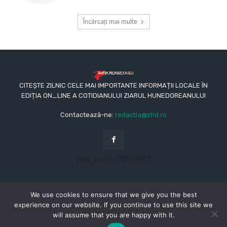
Încărcați mai multe
CITEȘTE ZILNIC CELE MAI IMPORTANTE INFORMAȚII LOCALE ÎN
EDIȚIA ON_LINE A COTIDIANULUI ZIARUL HUNEDOREANULUI
Contactează-ne:
redactia@zhd.ro
[the_ad id="120597"]
We use cookies to ensure that we give you the best
experience on our website. If you continue to use this site we
will assume that you are happy with it.
© Copyright - 2015 - 2023 - Ziarul Hunedoreanului