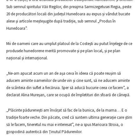
Sub semnul spiritului Văii Regilor, din preajma Sarmizegetusei Regia, peste
20 de producători locali din județul Hunedoara au expus și vândut bucate
alese și articole meșteșugite după tradiție, sub semnul „Produs în
Hunedoara”.
Mii de oameni care au umplut platoul de la Costești au putut înțelege de ce
produsele hunedorene merită promovate și pe plan local, și pe plan
național și internațional.
„Ne-am apucat acum un an de așa ceva în ideea că poate reușim să
aducem aminte oamenilor de unde vin și cine sunt, să ne aducem aminte
de scânteia din suflet a fiecăruia. Sper să aducă bucurie ceea ce facem”, a
declarat Alina Mureșan, care se ocupă de împletituri din sfoară de cânepă.
„Plăcinte pădurenești am învățat să fac de la bunica, de la mama… E o
tradiție foarte veche. Din păcate, cred că suntem ultima generație care știm
să le facem, tineretul nu mai e interesat”, ne-a spus Marioara Stroia, o
gospodină autentică din Ținutul Pădurenilor.