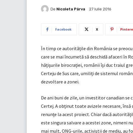
De
Nicoleta Pârva
27 Iulie 2016
Facebook
X
Pintere
În timp ce autorităţile din România se preocup
care se mai încumetă să deschidă afaceri în Ro
hăţişurile birocraţiei, românii îşi duc traiul gr
Certeju de Sus care, umiliţi de sistemul române
dezvoltare a zonei.
De ani buni de zile, un investitor canadian se
Certej. A obţinut toate avizele necesare, însă d
renunţe la acest proiect. Chiar dacă autorităţi
este singura salvare a acestei zone, nimeni nu 
mai mult, ONG-urile, activiştii de mediu, au fos