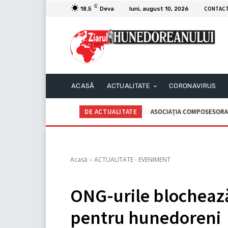
C
CONTAC
18.5
Deva
luni, august 10, 2026
ACASĂ
ACTUALITATE
CORONAVIRUS
DE ACTUALITATE
ASOCIAȚIA COMPOSESORAL
Acasă
ACTUALITATE - EVENIMENT
ONG-urile blocheaz
pentru hunedoreni