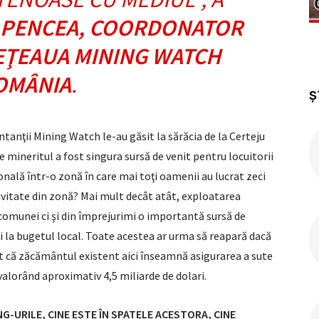
 PENCEA, COORDONATOR
EŢEAUA MINING WATCH
OMÂNIA
.
Ș
ntanţii Mining Watch le-au găsit la sărăcia de la Certeju
re mineritul a fost singura sursă de venit pentru locuitorii
nală într-o zonă în care mai toţi oamenii au lucrat zeci
ctivitate din zonă? Mai mult decât atât, exploatarea
comunei ci şi din împrejurimi o importantă sursă de
ţi la bugetul local. Toate acestea ar urma să reapară dacă
nt că zăcământul existent aici înseamnă asigurarea a sute
valorând aproximativ 4,5 miliarde de dolari.
G-URILE, CINE ESTE ÎN SPATELE ACESTORA, CINE