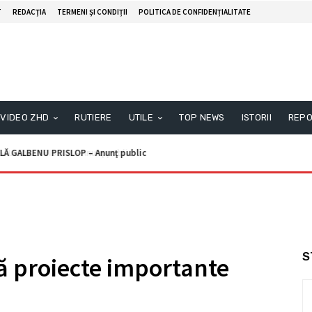
T
REDACŢIA
TERMENI ȘI CONDIȚII
POLITICA DE CONFIDENȚIALITATE
VIDEO ZHD
RUTIERE
UTILE
TOP NEWS
ISTORII
REPO
Ă GALBENU PRISLOP – Anunţ public
S
ă proiecte importante