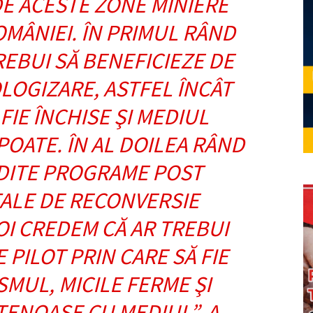
E ACESTE ZONE MINIERE
MÂNIEI. ÎN PRIMUL RÂND
EBUI SĂ BENEFICIEZE DE
OGIZARE, ASTFEL ÎNCÂT
FIE ÎNCHISE ŞI MEDIUL
POATE. ÎN AL DOILEA RÂND
DITE PROGRAME POST
LE DE RECONVERSIE
I CREDEM CĂ AR TREBUI
 PILOT PRIN CARE SĂ FIE
MUL, MICILE FERME ŞI
ETENOASE CU MEDIUL”, A