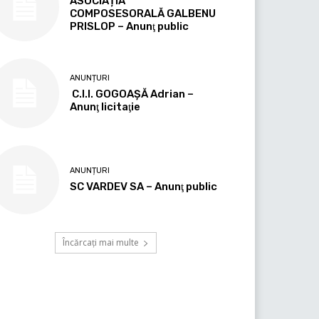
ASOCIAȚIA
COMPOSESORALĂ GALBENU
PRISLOP – Anunţ public
ANUNȚURI
C.I.I. GOGOAŞĂ Adrian –
Anunţ licitaţie
ANUNȚURI
SC VARDEV SA – Anunţ public
Încărcați mai multe