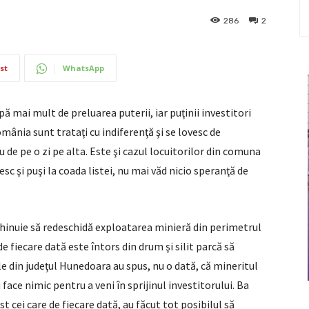
286
2
st
WhatsApp
ă mai mult de preluarea puterii, iar puţinii investitori
mânia sunt trataţi cu indiferenţă şi se lovesc de
eu de pe o zi pe alta. Este şi cazul locuitorilor din comuna
sc şi puşi la coada listei, nu mai văd nicio speranţă de
 chinuie să redeschidă exploatarea minieră din perimetrul
e fiecare dată este întors din drum şi silit parcă să
le din judeţul Hunedoara au spus, nu o dată, că mineritul
face nimic pentru a veni în sprijinul investitorului. Ba
t cei care de fiecare dată, au făcut tot posibilul să