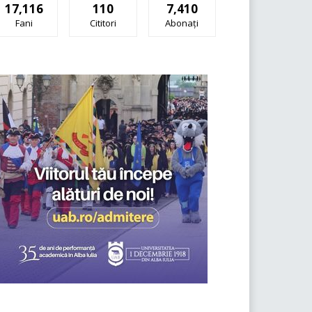
17,116
110
7,410
Fani
Cititori
Abonați