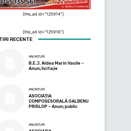
[the_ad id="125914"]
[the_ad id="125916"]
TIRI RECENTE
ANUNȚURI
B.E.J. Aldea Marin Vasile –
Anunţ licitaţie
ANUNȚURI
ASOCIAȚIA
COMPOSESORALĂ GALBENU
PRISLOP – Anunţ public
ANUNȚURI