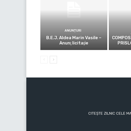
ANUNȚURI
B.E.J. Aldea Marin Vasile –
COMPOS
Anunţ licitaţie
PRISL
CITEȘTE ZILNIC CELE M