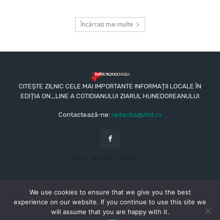
Încărcați mai multe
CITEȘTE ZILNIC CELE MAI IMPORTANTE INFORMAȚII LOCALE ÎN
EDIȚIA ON_LINE A COTIDIANULUI ZIARUL HUNEDOREANULUI
Contactează-ne:
redactia@zhd.ro
[the_ad id="120597"]
We use cookies to ensure that we give you the best
experience on our website. If you continue to use this site we
will assume that you are happy with it.
© Copyright - 2015 - 2023 - Ziarul Hunedoreanului