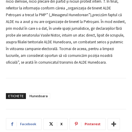
nicio demisie, nicio plecare din partid și niciun protest intern. 7. În final,
referitor la informația conform căreia „organizația de tineret ALDE
Petroșani a trecut la PMP” („Mesagerul Hunedorean”),precizăm faptul că
ALDE nu a avut și nu are organizație de tineret la Petroșani. În mod evident,
prin modul în care s-a dat, în unele spații jurnalistice, gir declarațiilor fără
probe ale senatorului Vasile Nistor, intuim un atac direct, lipsit de scrupule,
asupra filialei teritoriale ALDE Hunedoara, un combatant serios și puternic
în viitoarea campanie electorală. Tocmai de aceea, pentru a limpezi
lucrurile, am considerat oportun să vă comunicăm poziția noastră
oficială”, se arată în comunicatul transmis de ALDE Hunedoara.
ETICHETE
Hunedoara
Facebook
X
Pinterest