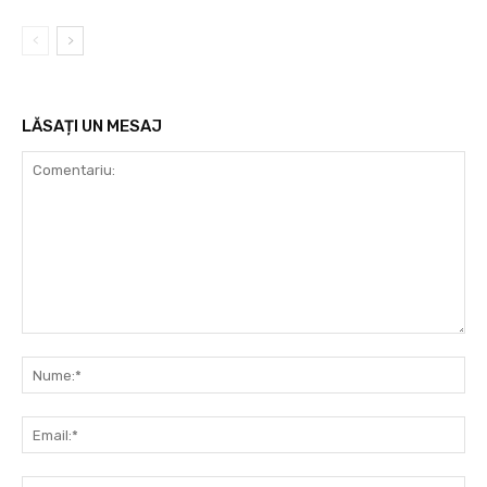
LĂSAȚI UN MESAJ
Comentariu:
Nu
Ema
Web