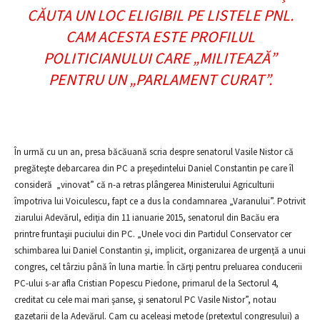
CĂUTA UN LOC ELIGIBIL PE LISTELE PNL.
CAM ACESTA ESTE PROFILUL
POLITICIANULUI CARE „MILITEAZĂ”
PENTRU UN „PARLAMENT CURAT”.
În urmă cu un an, presa băcăuană scria despre senatorul Vasile Nistor că
pregăteşte debarcarea din PC a preşedintelui Daniel Constantin pe care îl
consideră „vinovat” că n-a retras plângerea Ministerului Agriculturii
împotriva lui Voiculescu, fapt ce a dus la condamnarea „Varanului”. Potrivit
ziarului Adevărul, ediţia din 11 ianuarie 2015, senatorul din Bacău era
printre fruntaşii puciului din PC. „Unele voci din Partidul Conservator cer
schimbarea lui Daniel Constantin şi, implicit, organizarea de urgenţă a unui
congres, cel târziu până în luna martie. În cărţi pentru preluarea conducerii
PC-ului s-ar afla Cristian Popescu Piedone, primarul de la Sectorul 4,
creditat cu cele mai mari şanse, şi senatorul PC Vasile Nistor”, notau
gazetarii de la Adevărul. Cam cu aceleaşi metode (pretextul congresului) a