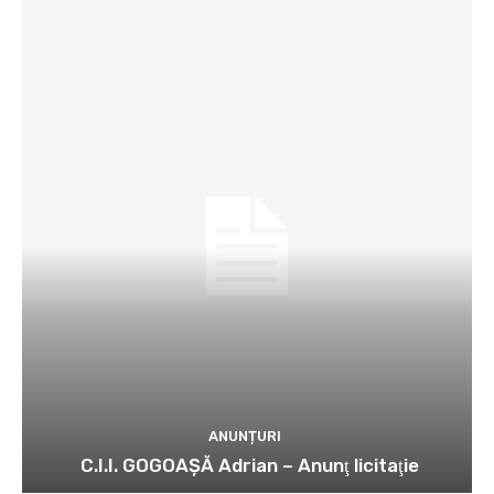
ANUNȚURI
C.I.I. GOGOAŞĂ Adrian – Anunţ licitaţie