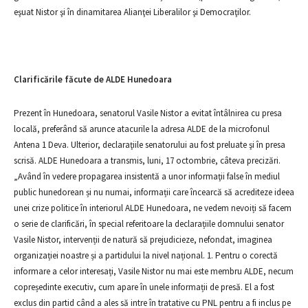
eşuat Nistor şi în dinamitarea Alianţei Liberalilor şi Democraţilor.
Clarificările făcute de ALDE Hunedoara
Prezent în Hunedoara, senatorul Vasile Nistor a evitat întâlnirea cu presa
locală, preferând să arunce atacurile la adresa ALDE de la microfonul
Antena 1 Deva. Ulterior, declaraţiile senatorului au fost preluate şi în presa
scrisă. ALDE Hunedoara a transmis, luni, 17 octombrie, câteva precizări.
„Având în vedere propagarea insistentă a unor informaţii false în mediul
public hunedorean și nu numai, informații care încearcă să acrediteze ideea
unei crize politice în interiorul ALDE Hunedoara, ne vedem nevoiți să facem
o serie de clarificări, în special referitoare la declarațiile domnului senator
Vasile Nistor, intervenții de natură să prejudicieze, nefondat, imaginea
organizației noastre și a partidului la nivel național. 1. Pentru o corectă
informare a celor interesați, Vasile Nistor nu mai este membru ALDE, necum
copreședinte executiv, cum apare în unele informații de presă. El a fost
exclus din partid când a ales să intre în tratative cu PNL pentru a fi inclus pe