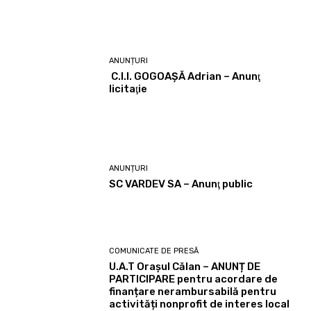
ANUNȚURI
C.I.I. GOGOAŞĂ Adrian – Anunţ
licitaţie
ANUNȚURI
SC VARDEV SA – Anunţ public
COMUNICATE DE PRESĂ
U.A.T Orașul Călan – ANUNȚ DE
PARTICIPARE pentru acordare de
finanțare nerambursabilă pentru
activități nonprofit de interes local