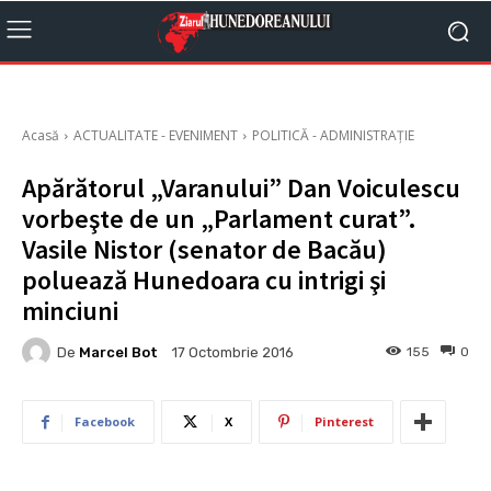
Acasă
ACTUALITATE - EVENIMENT
POLITICĂ - ADMINISTRAȚIE
Apărătorul „Varanului” Dan Voiculescu
vorbeşte de un „Parlament curat”.
Vasile Nistor (senator de Bacău)
poluează Hunedoara cu intrigi şi
minciuni
De
Marcel Bot
155
0
17 Octombrie 2016
Facebook
X
Pinterest