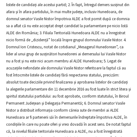
listele de candidați ale acestui partid; 2. În fapt, întregul demers susținut din
afara și în afara partidului, în mai multe județe, inclusiv Hunedoara, de
domnul senator Vasile Nistor împotriva ALDE a fost pornit după ce domnia
sa a aflat că nu este acceptat drept candidat la parlamentare pe nicio listă
ALDE din România; 3. Filiala Teritorială Hunedoara ALDE nu a înregistrat
nicio formă de „dizidență” locală înspre grupul domnului Vasile Nistor. 4.
Domnul Ion Cristescu, notat de cotidianul „Mesagerul Hunedorean”, ca
lider al unui grup de susținători hunedoreni ai demersului lui Vasile Nistor
nu a fost și nu este nici acum membru al ALDE Hunedoara; 5. Legat de
acuzațiile nefondate ale domnului Vasile Nistor referitoare la faptul că au
fost întocmite listele de candidați fără respectarea statului, precizăm:
absolut toate deciziile privind finalizarea și aprobarea listelor de candidați
la alegerile parlamentare din 11 decembrie 2016 au fost luate în strict litera și
spiritul statutului partidului: au fost aprobate, conform statutului, în Biroul
Permanent Județean și Delegația Permanentă; 6. Domnul senator Vasile
Nistor a distribuit informația conform căreia sute de membri ai ALDE
Hunedoara ar fi partenerii săi în demersurile îndreptate împotriva ALDE, în
condițiile în care nu poate oferi și vreo dovadă în acest sens. De notat faptul
că, la nivelul filialei teritoriale Hunedoara a ALDE, nu a fost înregistrată