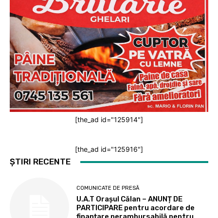
[the_ad id="125914"]
[the_ad id="125916"]
ȘTIRI RECENTE
COMUNICATE DE PRESĂ
U.A.T Orașul Călan – ANUNȚ DE
PARTICIPARE pentru acordare de
finanțare nerambursabilă pentru