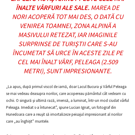
ÎNALTE VÂRFURI ALE SALE.
MAREA DE
NORI ACOPERĂ TOT MAI DES, O DATĂ CU
VENIREA TOAMNEI, ZONA ALPINĂ A
MASIVULUI RETEZAT, IAR IMAGINILE
SURPRINSE DE TURIŞTII CARE S-AU
ÎNCUMETAT SĂ URCE ÎN ACESTE ZILE PE
CEL MAI ÎNALT VÂRF, PELEAGA (2.509
METRI), SUNT IMPRESIONANTE.
„La apus, după primul viscol de iarnă, doar Lacul Bucura şi Vârful Peleaga
se mai vedeau deasupra norilor, care acopereau pământul cât vedeam cu
ochii. O singură şi ultimă rază, imensă, a luminat, într-un mod ciudat vârful
Peleaga. Imediat s-a întunecat”, spune Lucian Ignat, un fotograf din
Hunedoara care a reuşit să imortalizeze peisajul impresionant al norilor
care „au înghiţit” muntele.