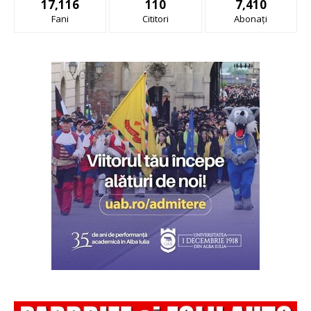
17,116
110
7,410
Fani
Cititori
Abonați