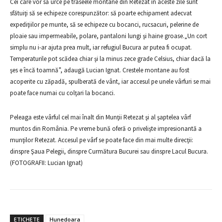
Cei care vor să urce pe traseele montane din Retezat în aceste zile sunt
sfătuiţi să se echipeze corespunzător: să poarte echipament adecvat
expediţiilor pe munte, să se echipeze cu bocanci, rucsacuri, pelerine de
ploaie sau impermeabile, polare, pantaloni lungi şi haine groase.„Un cort
simplu nu i-ar ajuta prea mult, iar refugiul Bucura ar putea fi ocupat.
Temperaturile pot scădea chiar şi la minus zece grade Celsius, chiar dacă la
şes e încă toamnă”, adaugă Lucian Ignat. Crestele montane au fost
acoperite cu zăpadă, spulberată de vânt, iar accesul pe unele vârfuri se mai
poate face numai cu colţari la bocanci.
Peleaga este vârful cel mai înalt din Munţii Retezat şi al şaptelea vârf
muntos din România. Pe vreme bună oferă o privelişte impresionantă a
munţilor Retezat. Accesul pe vârf se poate face din mai multe direcţii:
dinspre Şaua Pelegii, dinspre Curmătura Bucurei sau dinspre Lacul Bucura.
(FOTOGRAFII: Lucian Ignat)
ETICHETE
Hunedoara