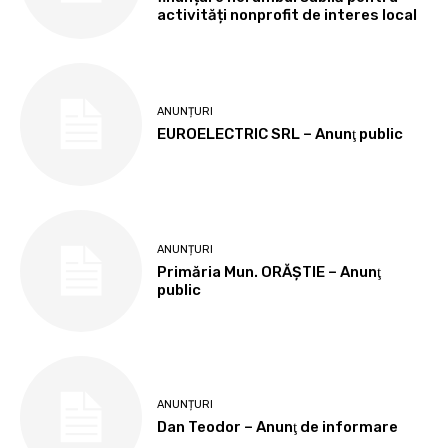
activități nonprofit de interes local
ANUNȚURI
EUROELECTRIC SRL – Anunţ public
ANUNȚURI
Primăria Mun. ORĂȘTIE – Anunţ
public
ANUNȚURI
Dan Teodor – Anunţ de informare