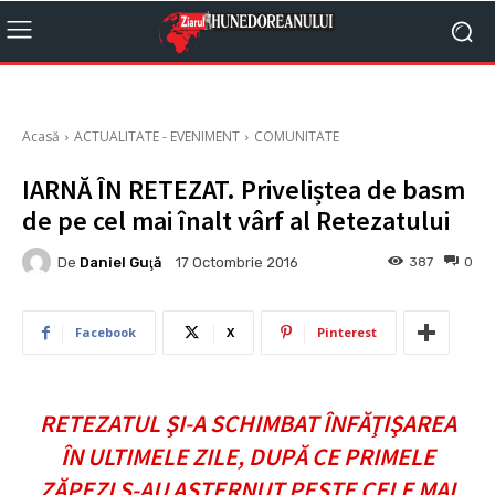
Acasă
ACTUALITATE - EVENIMENT
COMUNITATE
IARNĂ ÎN RETEZAT. Priveliștea de basm
de pe cel mai înalt vârf al Retezatului
De
Daniel Guţă
387
0
17 Octombrie 2016
Facebook
X
Pinterest
RETEZATUL ŞI-A SCHIMBAT ÎNFĂŢIŞAREA
ÎN ULTIMELE ZILE, DUPĂ CE PRIMELE
ZĂPEZI S-AU AŞTERNUT PESTE CELE MAI