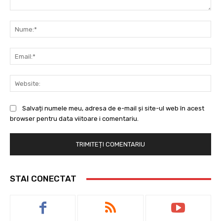
Comentariu:
Nu
Ema
Web
Salvați numele meu, adresa de e-mail și site-ul web în acest
browser pentru data viitoare i comentariu.
STAI CONECTAT