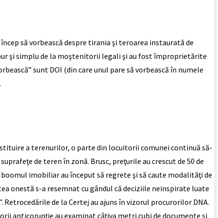
i încep să vorbească despre tirania şi teroarea instaurată de
r şi simplu de la moştenitorii legali şi au fost împroprietărite
vorbească” sunt DOI (din care unul pare să vorbească în numele
…
stituire a terenurilor, o parte din locuitorii comunei continuă să-
suprafeţe de teren în zonă. Brusc, preţurile au crescut de 50 de
e boomul imobiliar au început să regrete şi să caute modalităţi de
atea onestă s-a resemnat cu gândul că deciziile neinspirate luate
e”. Retrocedările de la Certej au ajuns în vizorul procurorilor DNA.
curorii anticorupţie au examinat câţiva metri cubi de documente şi