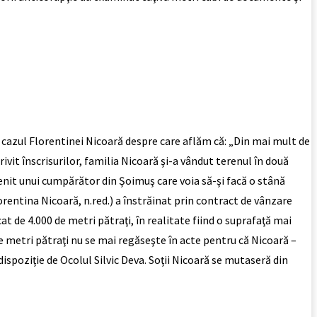
 cazul Florentinei Nicoară despre care aflăm că: „Din mai mult de
ivit înscrisurilor, familia Nicoară şi-a vândut terenul în două
ştenit unui cumpărător din Şoimuş care voia să-şi facă o stână
rentina Nicoară, n.red.) a înstrăinat prin contract de vânzare
t de 4.000 de metri pătraţi, în realitate fiind o suprafaţă mai
e metri pătraţi nu se mai regăseşte în acte pentru că Nicoară –
spoziţie de Ocolul Silvic Deva. Soţii Nicoară se mutaseră din