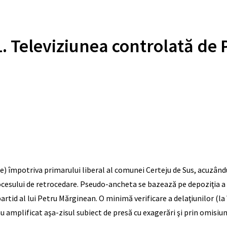
. Televiziunea controlată de 
e) împotriva primarului liberal al comunei Certeju de Sus, acuzându-
ocesului de retrocedare. Pseudo-ancheta se bazează pe depoziţia a do
rtid al lui Petru Mărginean. O minimă verificare a delaţiunilor (la î
au amplificat aşa-zisul subiect de presă cu exagerări şi prin omisi