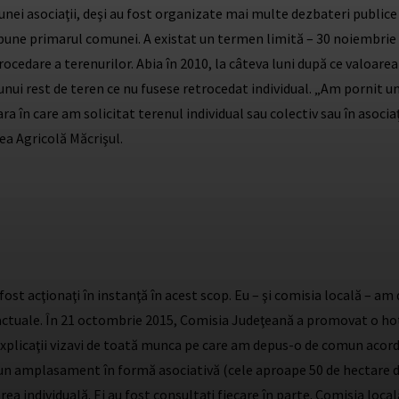
a unei asociaţii, deşi au fost organizate mai multe dezbateri publ
 spune primarul comunei. A existat un termen limită – 30 noiembrie
etrocedare a terenurilor. Abia în 2010, la câteva luni după ce valoare
ui rest de teren ce nu fusese retrocedat individual. „Am pornit un 
 în care am solicitat terenul individual sau colectiv sau în asociaţ
ea Agricolă Măcrişul.
st acţionaţi în instanţă în acest scop. Eu – şi comisia locală – am 
actuale. În 21 octombrie 2015, Comisia Judeţeană a promovat o hotă
 explicaţii vizavi de toată munca pe care am depus-o de comun acord 
t un amplasament în formă asociativă (cele aproape 50 de hectare de
rea individuală. Ei au fost consultaţi fiecare în parte. Comisia local