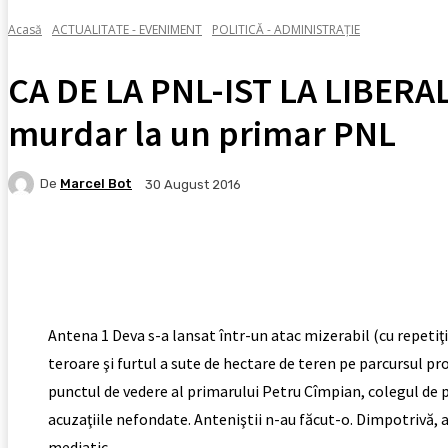
Acasă
ACTUALITATE - EVENIMENT
POLITICĂ - ADMINISTRAȚIE
CA DE LA PNL-IST LA LIBERAL
murdar la un primar PNL
De
Marcel Bot
30 August 2016
Facebook
X
Pinterest
WhatsApp
Antena 1 Deva s-a lansat într-un atac mizerabil (cu repetiţi
teroare şi furtul a sute de hectare de teren pe parcursul pr
punctul de vedere al primarului Petru Cîmpian, colegul de pa
acuzaţiile nefondate. Anteniştii n-au făcut-o. Dimpotrivă, 
mediatic