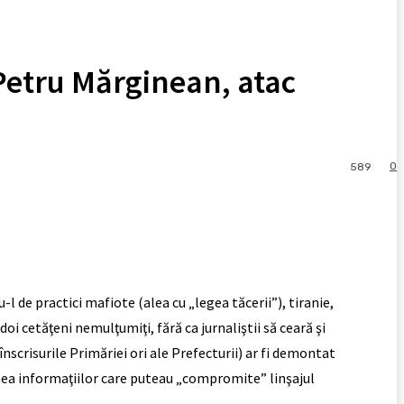
Petru Mărginean, atac
0
589
l de practici mafiote (alea cu „legea tăcerii”), tiranie,
i cetăţeni nemulţumiţi, fără ca jurnaliştii să ceară şi
nscrisurile Primăriei ori ale Prefecturii) ar fi demontat
unea informaţiilor care puteau „compromite” linşajul