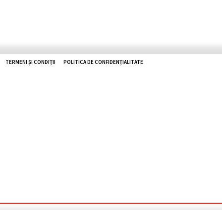
TERMENI ȘI CONDIȚII
POLITICA DE CONFIDENȚIALITATE
O ZHD
RUTIERE
UTILE
TOP NEWS
ISTORII
REPORTAJ