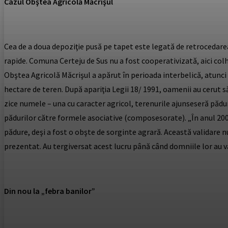
Cazul Obştea Agricolă Măcrişul
Cea de a doua depoziţie pusă pe tapet este legată de retrocedarea 
rapide. Comuna Certeju de Sus nu a fost cooperativizată, aici col
Obştea Agricolă Măcrişul a apărut în perioada interbelică, atunci
hectare de teren. După apariţia Legii 18/ 1991, oamenii au cerut 
zice numele – una cu caracter agricol, terenurile ajunseseră pădu
pădurilor către formele asociative (composesorate). „În anul 200
pădure, deşi a fost o obşte de sorginte agrară. Această validare 
prezentat. Au tergiversat acest lucru până când domniile lor au vă
Din nou la „febra banilor”