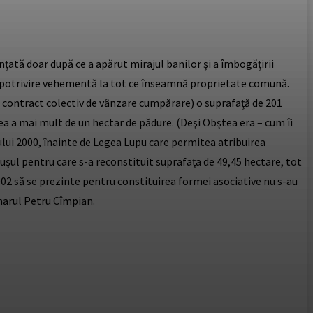
nţată doar după ce a apărut mirajul banilor şi a îmbogăţirii
o împotrivire vehementă la tot ce înseamnă proprietate comună.
un contract colectiv de vânzare cumpărare) o suprafaţă de 201
ea a mai mult de un hectar de pădure. (Deşi Obştea era – cum îi
ului 2000, înainte de Legea Lupu care permitea atribuirea
şul pentru care s-a reconstituit suprafaţa de 49,45 hectare, tot
002 să se prezinte pentru constituirea formei asociative nu s-au
imarul Petru Cîmpian.