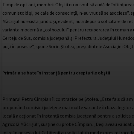
Timp de opt ani, membrii Obştii nu au vrut să audă de înfiinţare
comunistoid şi, pe cale de consecinţă, n-au vrut să se asocieze”,
Măcrişul nu exista juridic şi, evident, nu a depus o solicitare de r
varianta modernă a „colhozului” pentru recuperarea în comun a un
Certeju de Sus, comisia judeţeană şi Prefectura Judeţului Hunedoara
puşi în posesie”, spune Sorin Ştolea, preşedintele Asociaţiei Obşt
Primăria se bate în instanţă pentru drepturile obştii
Primarul Petru Cîmpian îl contrazice pe Ştolea. „Este fals că am fo
propunând comisiei judeţene mai multe variante în baza legilor 
locală a acţionat în instanţă comisia judeţeană pentru a solicita
Agricolă Măcrişul”, susţine cu probe Cîmpian. „Deşi aveau valida
intre în posesia lui. Cetăţenii au solicitat în mod expres retroceda