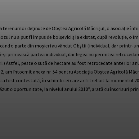
terenurilor deţinute de Obştea Agricolă Măcrişul, o asociaţie înfii
hozul nu a put fi impus de bolşevici şi a existat, după revoluţie, 
 când o parte din moşieri au vândut Obştii (individual, dar printr-
să-şi primească partea individual, dar legea nu permitea retrocedar
ri.) Astfel, peste o sută de hectare au fost retrocedate anterior an
2, am întocmit anexa nr. 54 pentru Asociaţia Obştea Agricolă Măcru
nu a fost contestată, în schimb cei care ar fi trebuit la momentul 2
zut o oportunitate, la nivelul anului 2010”, arată cu înscrisuri pr