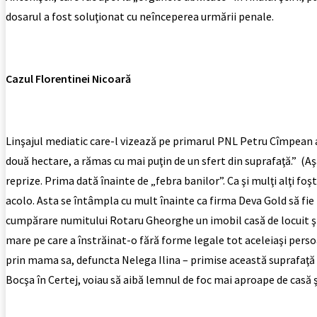
dosarul a fost soluţionat cu neînceperea urmării penale.
Cazul Florentinei Nicoară
Linşajul mediatic care-l vizează pe primarul PNL Petru Cîmpean ap
două hectare, a rămas cu mai puţin de un sfert din suprafaţă.” (Aş
reprize. Prima dată înainte de „febra banilor”. Ca şi mulţi alţi f
acolo. Asta se întâmpla cu mult înainte ca firma Deva Gold să fie
cumpărare numitului Rotaru Gheorghe un imobil casă de locuit şi te
mare pe care a înstrăinat-o fără forme legale tot aceleiaşi perso
prin mama sa, defuncta Nelega Ilina – primise această suprafaţă d
Bocşa în Certej, voiau să aibă lemnul de foc mai aproape de casă