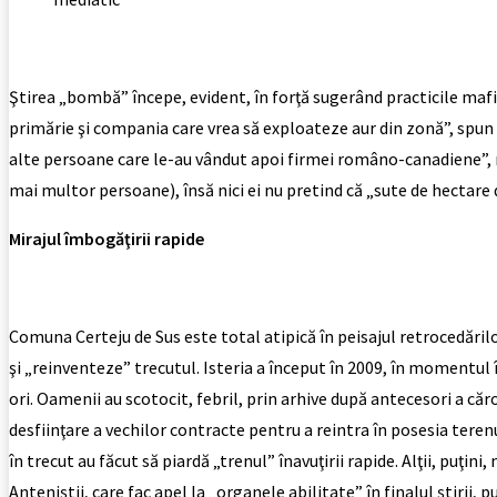
Ştirea „bombă” începe, evident, în forţă sugerând practicile mafio
primărie şi compania care vrea să exploateze aur din zonă”, spun g
alte persoane care le-au vândut apoi firmei româno-canadiene”, m
mai multor persoane), însă nici ei nu pretind că „sute de hectare
Mirajul îmbogăţirii rapide
Comuna Certeju de Sus este total atipică în peisajul retrocedărilo
şi „reinventeze” trecutul. Isteria a început în 2009, în momentul 
ori. Oamenii au scotocit, febril, prin arhive după antecesori a că
desfiinţare a vechilor contracte pentru a reintra în posesia teren
în trecut au făcut să piardă „trenul” înavuţirii rapide. Alţii, puţi
Anteniştii, care fac apel la „organele abilitate” în finalul ştirii