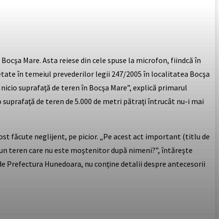
 Bocşa Mare. Asta reiese din cele spuse la microfon, fiindcă în
etate în temeiul prevederilor legii 247/2005 în localitatea Bocşa
 nicio suprafaţă de teren în Bocşa Mare”, explică primarul
o suprafaţă de teren de 5.000 de metri pătraţi întrucât nu-i mai
st făcute neglijent, pe picior. „Pe acest act important (titlu de
e un teren care nu este moştenitor după nimeni?”, întăreşte
t de Prefectura Hunedoara, nu conţine detalii despre antecesorii