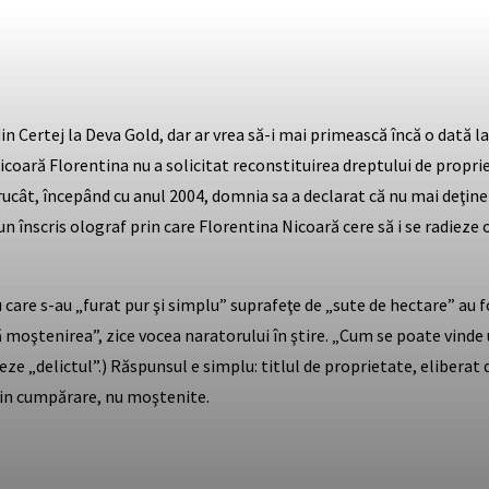
n Certej la Deva Gold, dar ar vrea să-i mai primească încă o dată la
icoară Florentina nu a solicitat reconstituirea dreptului de propri
rucât, începând cu anul 2004, domnia sa a declarat că nu mai deţine
un înscris olograf prin care Florentina Nicoară cere să i se radieze 
care s-au „furat pur şi simplu” suprafeţe de „sute de hectare” au fo
ă moştenirea”, zice vocea naratorului în ştire. „Cum se poate vind
nieze „delictul”.) Răspunsul e simplu: titlul de proprietate, elibera
rin cumpărare, nu moştenite.