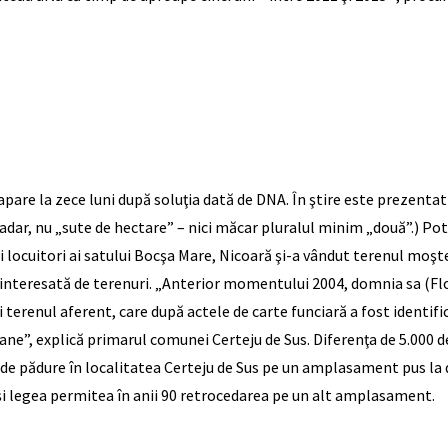
are la zece luni după soluţia dată de DNA. În ştire este prezentat
adar, nu „sute de hectare” – nici măcar pluralul minim „două”.) Potr
oşti locuitori ai satului Bocşa Mare, Nicoară şi-a vândut terenul mo
 interesată de terenuri. „Anterior momentului 2004, domnia sa (Flo
renul aferent, care după actele de carte funciară a fost identifica
ane”, explică primarul comunei Certeju de Sus. Diferenţa de 5.000 d
e pădure în localitatea Certeju de Sus pe un amplasament pus la di
 şi legea permitea în anii 90 retrocedarea pe un alt amplasament.