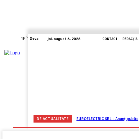
C
CONTACT
REDACŢIA
19
Deva
joi, august 6, 2026
ACASĂ
ACTUALITATE
CORONAVIRUS
VIDE
DE ACTUALITATE
EUROELECTRIC SRL – Anunţ public