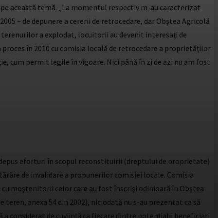
ice pe această temă. „La momentul respectiv m-au caracterizat
 2005 – de depunere a cererii de retrocedare, dar Obştea Agricolă
a terenurilor a explodat, locuitorii au devenit interesaţi de
proces în 2010 cu comisia locală de retrocedare a proprietăţilor
ie, cum permit legile în vigoare. Nici până în zi de azi nu am fost
depus eforturi în scopul reconstituirii (dreptului de proprietate)
râre de invalidare a propunerilor comisiei locale. Comisia
cu moştenitorii celor care au fost înscrişi odinioară în Obştea
 teren, anexa 54 din 2002), niciodată nu s-au prezentat ca să
ă a considerat de cuviinţă ca fiecare dintre potenţialii beneficiari