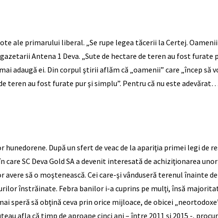
te ale primarului liberal. „Se rupe legea tăcerii la Certej. Oameni
azetarii Antena 1 Deva. „Sute de hectare de teren au fost furate pu
ai adaugă ei. Din corpul ştirii aflăm că „oamenii” care „încep să 
 de teren au fost furate pur şi simplu”. Pentru că nu este adevărat
r hunedorene. După un sfert de veac de la apariţia primei legi de re
în care SC Deva Gold SA a devenit interesată de achiziţionarea unor 
ror avere să o moştenească. Cei care-şi vânduseră terenul înainte d
urilor înstrăinate. Febra banilor i-a cuprins pe mulţi, însă majorit
ni, mai speră să obţină ceva prin orice mijloace, de obicei „neortodox
, puteau afla că timp de aproape cinci ani – între 2011 şi 2015 -, pro