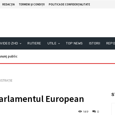
REDACŢIA
TERMENI ȘI CONDIȚII
POLITICA DE CONFIDENȚIALITATE
VIDEO ZHD
RUTIERE
UTILE
TOP NEWS
ISTORII
REPO
nunţ public
ISTRAȚIE
S
Parlamentul European
149
0