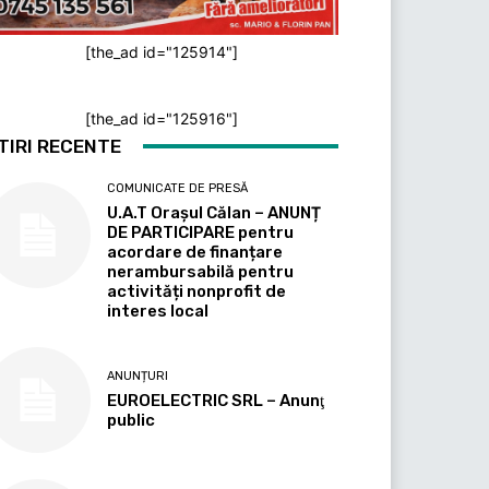
[the_ad id="125914"]
[the_ad id="125916"]
TIRI RECENTE
COMUNICATE DE PRESĂ
U.A.T Orașul Călan – ANUNȚ
DE PARTICIPARE pentru
acordare de finanțare
nerambursabilă pentru
activități nonprofit de
interes local
ANUNȚURI
EUROELECTRIC SRL – Anunţ
public