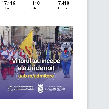
17,116
110
7,410
Fani
Cititori
Abonați