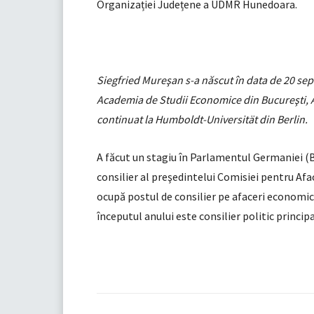
Organizației Județene a UDMR Hunedoara.
Siegfried Mureşan s-a născut în data de 20 se
Academia de Studii Economice din Bucureşti, A
continuat la Humboldt-Universität din Berlin.
A făcut un stagiu în Parlamentul Germaniei (B
consilier al preşedintelui Comisiei pentru Af
ocupă postul de consilier pe afaceri economic
începutul anului este consilier politic principa