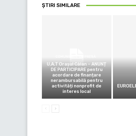
ȘTIRI SIMILARE
COMUNICATE DE PRESĂ
U.A.T Orașul Călan – ANUNȚ
DE PARTICIPARE pentru
acordare de finanțare
nerambursabilă pentru
activități nonprofit de
EUROELE
interes local