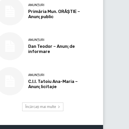
ANUNȚURI
Primăria Mun. ORĂȘTIE –
Anunţ public
ANUNȚURI
Dan Teodor – Anunţ de
informare
ANUNȚURI
C.I.I. Tatoiu Ana-Maria –
Anunţ licitaţie
Încărcați mai multe