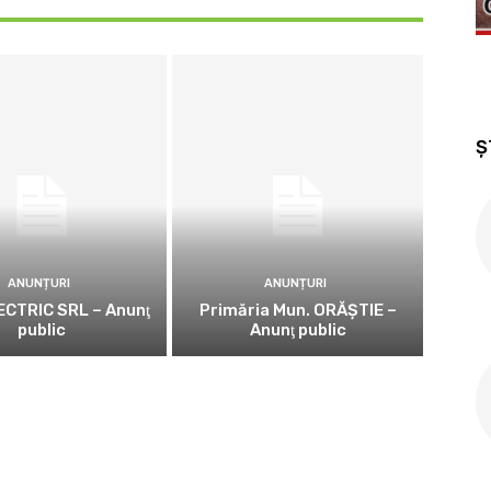
Ș
ANUNȚURI
ANUNȚURI
CTRIC SRL – Anunţ
Primăria Mun. ORĂȘTIE –
public
Anunţ public