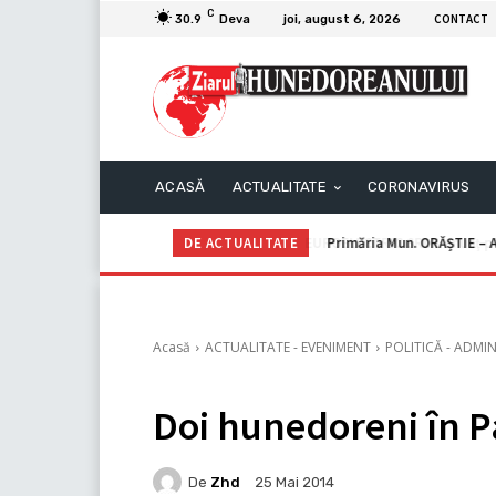
C
CONTACT
30.9
Deva
joi, august 6, 2026
ACASĂ
ACTUALITATE
CORONAVIRUS
DE ACTUALITATE
Primăria Mun. ORĂȘTIE – A
Acasă
ACTUALITATE - EVENIMENT
POLITICĂ - ADMIN
Doi hunedoreni în 
De
Zhd
25 Mai 2014