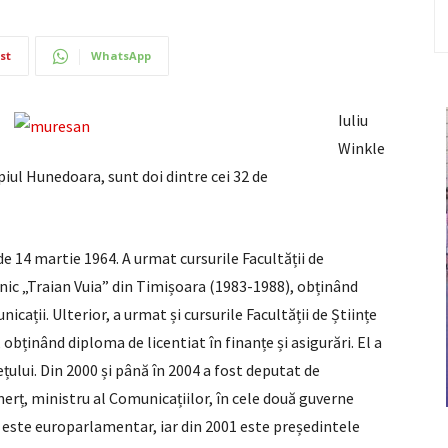
st
WhatsApp
Iuliu
Winkle
piul Hunedoara, sunt doi dintre cei 32 de
de 14 martie 1964. A urmat cursurile Facultății de
hnic „Traian Vuia” din Timișoara (1983-1988), obținând
cații. Ulterior, a urmat și cursurile Facultății de Științe
 obținând diploma de licentiat în finanțe și asigurări. El a
ețului. Din 2000 și până în 2004 a fost deputat de
rț, ministru al Comunicațiilor, în cele două guverne
 este europarlamentar, iar din 2001 este președintele