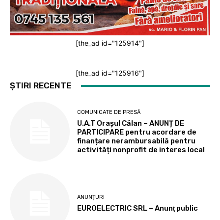
[the_ad id="125914"]
[the_ad id="125916"]
ȘTIRI RECENTE
COMUNICATE DE PRESĂ
U.A.T Orașul Călan – ANUNȚ DE
PARTICIPARE pentru acordare de
finanțare nerambursabilă pentru
activități nonprofit de interes local
ANUNȚURI
EUROELECTRIC SRL – Anunţ public