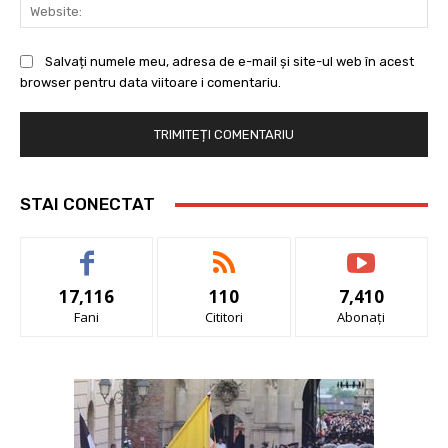
Web
Salvați numele meu, adresa de e-mail și site-ul web în acest
browser pentru data viitoare i comentariu.
STAI CONECTAT
17,116
110
7,410
Fani
Cititori
Abonați