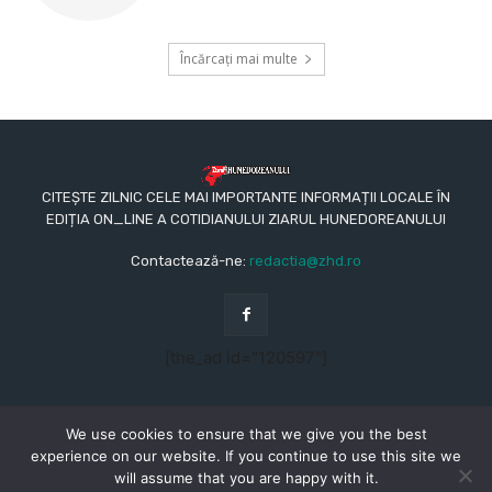
Încărcați mai multe
CITEȘTE ZILNIC CELE MAI IMPORTANTE INFORMAȚII LOCALE ÎN
EDIȚIA ON_LINE A COTIDIANULUI ZIARUL HUNEDOREANULUI
Contactează-ne:
redactia@zhd.ro
[the_ad id="120597"]
We use cookies to ensure that we give you the best
experience on our website. If you continue to use this site we
will assume that you are happy with it.
© Copyright - 2015 - 2023 - Ziarul Hunedoreanului