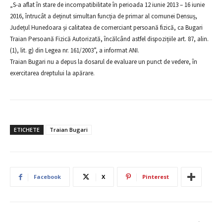
„S-a aflat în stare de incompatibilitate în perioada 12 iunie 2013 – 16 iunie
2016, întrucât a deținut simultan funcția de primar al comunei Densuș,
Județul Hunedoara și calitatea de comerciant persoană fizică, ca Bugari
Traian Persoană Fizică Autorizată, încălcând astfel dispozițiile art. 87, alin.
(1), lit. g) din Legea nr. 161/2003”, a informat ANI.
Traian Bugari nu a depus la dosarul de evaluare un punct de vedere, în
exercitarea dreptului la apărare.
ETICHETE
Traian Bugari
Facebook
X
Pinterest