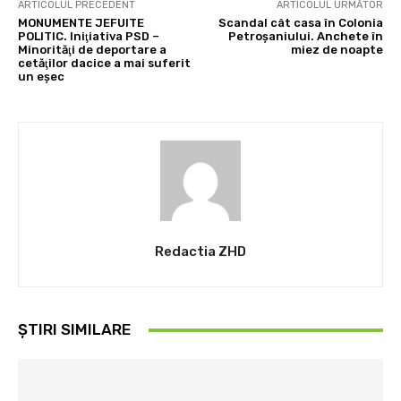
ARTICOLUL PRECEDENT
ARTICOLUL URMĂTOR
MONUMENTE JEFUITE
Scandal cât casa în Colonia
POLITIC. Iniţiativa PSD –
Petroșaniului. Anchete în
Minorităţi de deportare a
miez de noapte
cetăţilor dacice a mai suferit
un eşec
Redactia ZHD
ȘTIRI SIMILARE