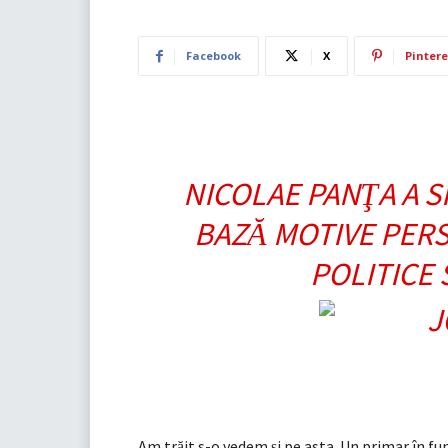
Facebook
X
Pintere
NICOLAE PAN
A A 
Ţ
BAZ
MOTIVE PERS
Ă
POLITICE
Am tr
it s-o vedem
i pe asta. Un primar în fu
ă
ş