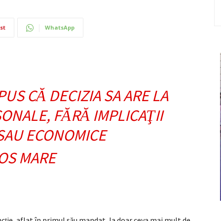
st
WhatsApp
SPUS C
DECIZIA SA ARE LA
Ă
ONALE, F
R
IMPLICA
II
Ă
Ă
Ţ
 SAU ECONOMICE
nc
ie, aflat în primul s
u mandat, la doar ceva mai mult de
ţ
ă