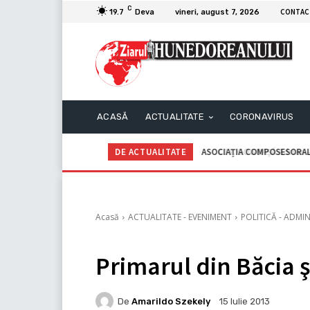
C
CONTAC
19.7
Deva
vineri, august 7, 2026
ACASĂ
ACTUALITATE
CORONAVIRUS
DE ACTUALITATE
ASOCIAȚIA COMPOSESORALĂ G
C.I.I. GOGOAŞĂ Adrian – An
Acasă
ACTUALITATE - EVENIMENT
POLITICĂ - ADMIN
Primarul din Băcia ş
De
Amarildo Szekely
15 Iulie 2013