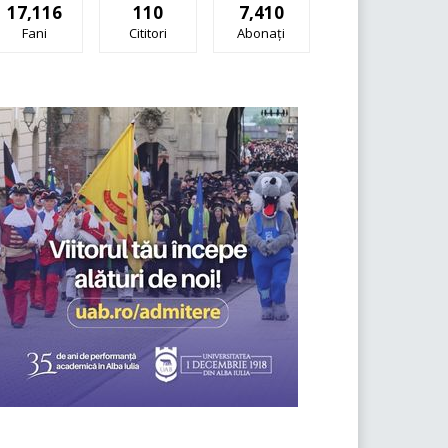
17,116
110
7,410
Fani
Cititori
Abonați