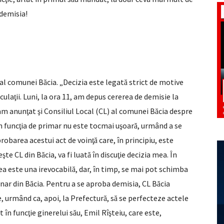
 demisia!
 al comunei B
cia. „Decizia este legat
strict de motive
ă
ă
cula
ii. Luni, la ora 11, am depus cererea de demisie la
ţ
 am anun
at
i Consiliul Local (CL) al comunei B
cia despre
ţ
ş
ă
n func
ia de primar nu este tocmai u
oar
, urmând a se
ţ
ş
ă
probarea acestui act de voin
care, în principiu, este
ţă
e
te CL din B
cia, va fi luat
în discu
ie decizia mea. În
ş
ă
ă
ţ
a este una irevocabil
, dar, în timp, se mai pot schimba
ă
nar din B
cia. Pentru a se aproba demisia, CL B
cia
ă
ă
e, urmând ca, apoi, la Prefectur
, s
se perfecteze actele
ă
ă
t în func
ie ginerelui s
u, Emil Rî
teiu, care este,
ţ
ă
ş