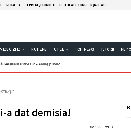
T
REDACŢIA
TERMENI ȘI CONDIȚII
POLITICA DE CONFIDENȚIALITATE
VIDEO ZHD
RUTIERE
UTILE
TOP NEWS
ISTORII
REPO
ALBENU PRISLOP – Anunţ public
unţ licitaţie
ISTRAȚIE
S
i-a dat demisia!
166
0