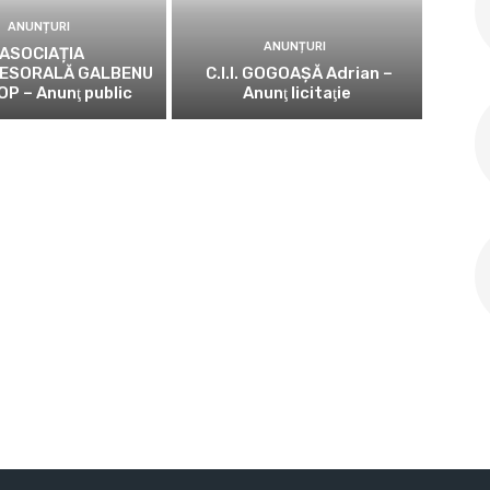
ANUNȚURI
ANUNȚURI
ASOCIAȚIA
ESORALĂ GALBENU
C.I.I. GOGOAŞĂ Adrian –
OP – Anunţ public
Anunţ licitaţie