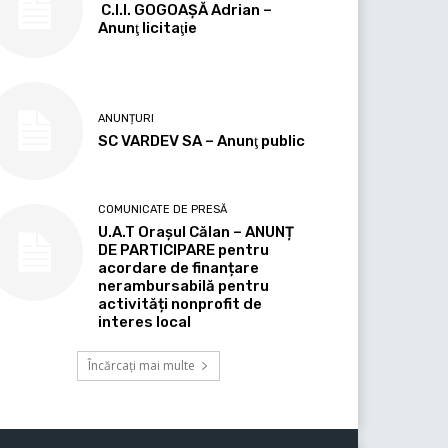
C.I.I. GOGOAŞĂ Adrian –
Anunţ licitaţie
ANUNȚURI
SC VARDEV SA – Anunţ public
COMUNICATE DE PRESĂ
U.A.T Orașul Călan – ANUNȚ
DE PARTICIPARE pentru
acordare de finanțare
nerambursabilă pentru
activități nonprofit de
interes local
Încărcați mai multe