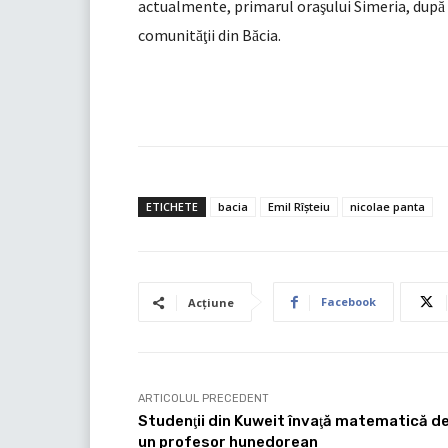
actualmente, primarul ora
ului Simeria, dup
ş
ă
comunit
ii din B
cia.
ăţ
ă
ETICHETE
bacia
Emil Rîşteiu
nicolae panta
Facebook
Acțiune
ARTICOLUL PRECEDENT
Studenţii din Kuweit învaţă matematică de
un profesor hunedorean