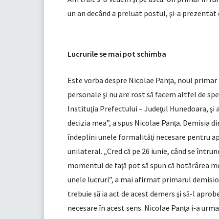
un an decând a preluat postul,
i-a prezentat
ş
Lucrurile se mai pot schimba
Este vorba despre Nicolae Pan
a, noul primar
ţ
personale
i nu are rost s
facem altfel de spe
ş
ă
Institu
ia Prefectului – Jude
ul Hunedoara,
i
ţ
ţ
ş
decizia mea”, a spus Nicolae Pan
a. Demisia di
ţ
îndeplini unele formalit
i necesare pentru a
ăţ
unilateral. „Cred c
pe 26 iunie, când se întrun
ă
momentul de fa
pot s
spun c
hot
rârea me
ţă
ă
ă
ă
unele lucruri”, a mai afirmat primarul demisio
trebuie s
ia act de acest demers
i s
-l aprob
ă
ş
ă
necesare în acest sens. Nicolae Pan
a i-a urma
ţ