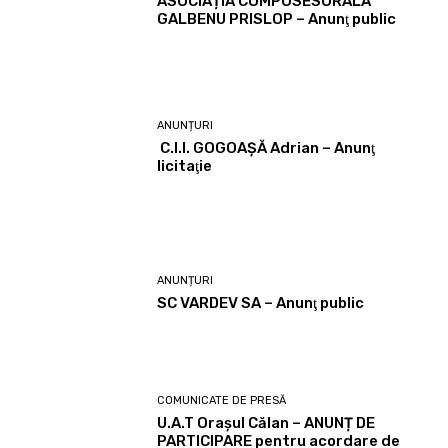
ASOCIAȚIA COMPOSESORALĂ
GALBENU PRISLOP – Anunţ public
ANUNȚURI
C.I.I. GOGOAŞĂ Adrian – Anunţ
licitaţie
ANUNȚURI
SC VARDEV SA – Anunţ public
COMUNICATE DE PRESĂ
U.A.T Orașul Călan – ANUNȚ DE
PARTICIPARE pentru acordare de