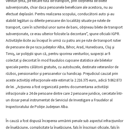
venituri țintă, pe fiecare rută de transport, prin obținerea de bilete
subvenționate, chiar daca persoanele beneficiare ale acestora, nu au
efectuat deplasări. Pentru realizarea scopului, conducătorii auto şi-au
stabilit legături cu diferite persoane din localități situate pe rutele de
transport, care în schimbul unor sume de bani, obțineau bilete de transport
subvenționate, ce erau ulterior folosite la decontare”, spune oficialii IGPR.
Activităţile ilicite au început în urmă cu patru ani pe rute de transport rutier
de persoane de pe raza judeţelor Alba, Bihor, Arad, Hunedoara, Cluj şi
Timiş, iar poliţiştii spun că, pentru sporirea veniturilor, suspecții ar fi
colectat şi decontat în mod fraudulos cupoane statistice ale biletelor
speciale pentru călătorii gratuite, cu autobuzele, destinate veteranilor de
război, pensionarilor şi persoanelor cu handicap. Prejudiciul cauzat prin
aceste activităţi infracţionale este estimat la 2.216.375 euro, adică 9.862.873
de lei. „Acţiunea a fost organizată pentru documentarea activităţii
infracţionale a 24 de persoane dintre care 2 persoane juridice, cercetate într-
un dosar penal instrumentat de Serviciul de Investigare a Fraudelor al
Inspectoratului de Poliţie Judeţean Alba.
În cauză a fost dispusă începerea urmăririi penale sub aspectul infracțiunilor
de înşelăciune, complicitate la înşelăciune, fals în înscrisuri oficiale, fals în