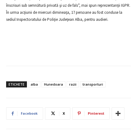
înscrisuri sub semnătură privată şi uz de fals”, mai spun reprezentanţii IGPR.
În urma acţiunii de miercuri dimineaţa, 17 persoane au fost conduse la
sediul Inspectoratului de Poliţie Judeţean Alba, pentru audieri.
ETICHETE
alba
Hunedoara
razii
transporturi
Facebook
X
Pinterest