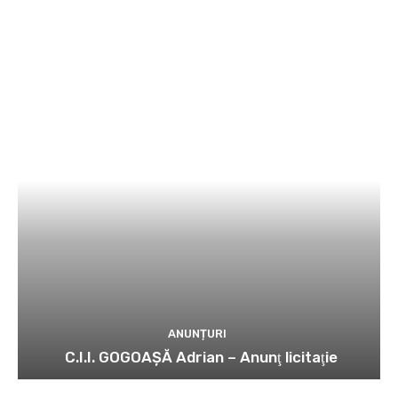
ANUNȚURI
C.I.I. GOGOAŞĂ Adrian – Anunţ licitaţie