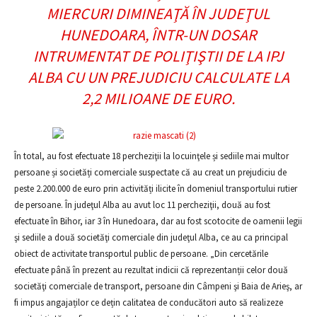
MIERCURI DIMINEAŢĂ ÎN JUDEŢUL
HUNEDOARA, ÎNTR-UN DOSAR
INTRUMENTAT DE POLIŢIŞTII DE LA IPJ
ALBA CU UN PREJUDICIU CALCULATE LA
2,2 MILIOANE DE EURO.
În total, au fost efectuate 18 percheziţii la locuinţele și sediile mai multor
persoane și societăți comerciale suspectate că au creat un prejudiciu de
peste 2.200.000 de euro prin activități ilicite în domeniul transportului rutier
de persoane. În judeţul Alba au avut loc 11 percheziţii, două au fost
efectuate în Bihor, iar 3 în Hunedoara, dar au fost scotocite de oamenii legii
şi sediile a două societăţi comerciale din judeţul Alba, ce au ca principal
obiect de activitate transportul public de persoane. „Din cercetările
efectuate până în prezent au rezultat indicii că reprezentanții celor două
societăţi comerciale de transport, persoane din Câmpeni şi Baia de Arieş, ar
fi impus angajaților ce dețin calitatea de conducători auto să realizeze