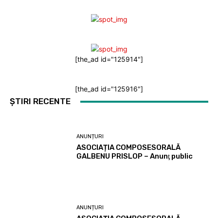
[the_ad id="125914"]
[the_ad id="125916"]
ȘTIRI RECENTE
ANUNȚURI
ASOCIAȚIA COMPOSESORALĂ
GALBENU PRISLOP – Anunţ public
ANUNȚURI