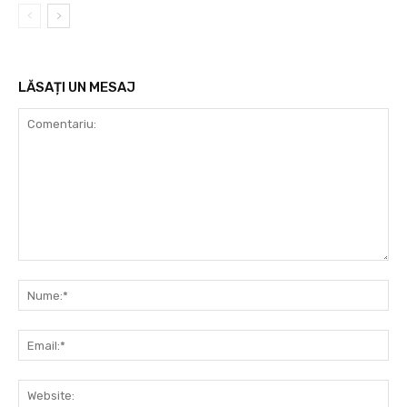
LĂSAȚI UN MESAJ
Comentariu:
Nu
Ema
Web