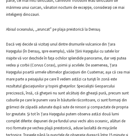
parte, cei mai mici dinozauri, carnivorii Troodoni erau dinozaurii de
mărimea unui curcan, vânatori nocturni de excepţie, consideraţi cei mai
inteligenţi dinozauri.
Abisul oceanului, „aruncat” pe plaja preistorică la Densuş
Dacă veţi decide să vizitaţi unul dintre drumurile vulcanice din Ţara
Haţegului (în Densuş, spre exemplu), văile Ţării Haţegului cu satele lor
risipite vă vor deschide în faţa ochilor splendide panorame, dar veţi putea
vedea şi corbii (Corvus Corax), şoimii şi acvilele. De asemenea, Ţara
Haţegului poartă urmele ultimelor glaciaţiuni din Cuaternar, aşa că cea mai
mare parte a peisajului pe care îl vedem astăzi ca turişti în zonă este
rezultatul glaciaţiunilor şi topirii gheţarilor. Specialiştii Geoparcului
precizează, însă, că gheţarii nu sunt alcătuiţi din gheaţă pură, precum sunt
cuburile pe care le punem vara în băuturile răcoritoare, ci sunt formaţi din
grămezi de zăpadă adunate după sute de ninsori şi compactate de propria
lor greutate. Şi tot în Ţara Haţegului putem observa astăzi două lumi
complet diferite: depuneri de pe fundul unui vechi abis oceanic, alături de
roci formate pe vechea plajă preistorică, aduse laolaltă de mişcările
tectonice. Traseele până la punctele de obseraţie durează între 15 minute şi