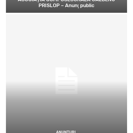
PRISLOP – Anunţ public
ANUNȚURI