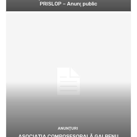
PRISLOP – Anunţ public
ANUNȚURI
ASOCIAȚIA COMPOSESORALĂ GALBENU