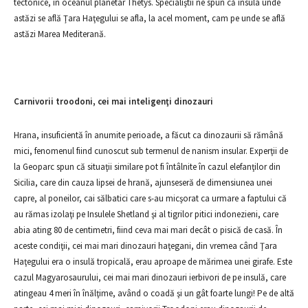
tectonice, în oceanul planetar Thetys. Specialiştii ne spun că insula unde
astăzi se află Ţara Haţegului se afla, la acel moment, cam pe unde se află
astăzi Marea Mediterană.
Carnivorii troodoni, cei mai inteligenţi dinozauri
Hrana, insuficientă în anumite perioade, a făcut ca dinozaurii să rămână
mici, fenomenul fiind cunoscut sub termenul de nanism insular. Experţii de
la Geoparc spun că situaţii similare pot fi întâlnite în cazul elefanţilor din
Sicilia, care din cauza lipsei de hrană, ajunseseră de dimensiunea unei
capre, al poneilor, cai sălbatici care s-au micşorat ca urmare a faptului că
au rămas izolaţi pe Insulele Shetland şi al tigrilor pitici indonezieni, care
abia ating 80 de centimetri, fiind ceva mai mari decât o pisică de casă. În
aceste condiţii, cei mai mari dinozauri haţegani, din vremea când Ţara
Haţegului era o insulă tropicală, erau aproape de mărimea unei girafe. Este
cazul Magyarosaurului, cei mai mari dinozauri ierbivori de pe insulă, care
atingeau 4 meri în înălţime, având o coadă şi un gât foarte lungi! Pe de altă