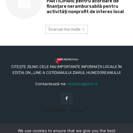
PARTICIPARE pentru acordare de
finanțare nerambursabilă pentru
activități nonprofit de interes local
Încărcați mai multe
CITEȘTE ZILNIC CELE MAI IMPORTANTE INFORMAȚII LOCALE ÎN
EDIȚIA ON_LINE A COTIDIANULUI ZIARUL HUNEDOREANULUI
Contactează-ne:
redactia@zhd.ro
[the_ad id="120597"]
We use cookies to ensure that we give you the best