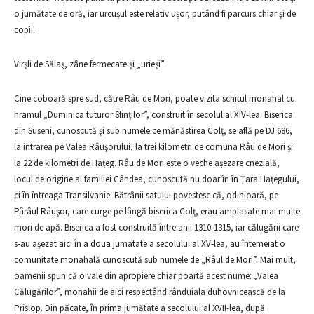
o jumătate de oră, iar urcuşul este relativ ușor, putând fi parcurs chiar şi de
copii.
Virşli de Sălaş, zâne fermecate şi „urieşi”
Cine coboară spre sud, către Râu de Mori, poate vizita schitul monahal cu
hramul „Duminica tuturor Sfinţilor”, construit în secolul al XIV-lea. Biserica
din Suseni, cunoscută şi sub numele ce mănăstirea Colţ, se află pe DJ 686,
la intrarea pe Valea Râuşorului, la trei kilometri de comuna Râu de Mori şi
la 22 de kilometri de Haţeg. Râu de Mori este o veche aşezare cnezială,
locul de origine al familiei Cândea, cunoscută nu doar în în Ţara Haţegului,
ci în întreaga Transilvanie. Bătrânii satului povestesc că, odinioară, pe
Pârâul Râuşor, care curge pe lângă biserica Colţ, erau amplasate mai multe
mori de apă. Biserica a fost construită între anii 1310-1315, iar călugării care
s-au aşezat aici în a doua jumatate a secolului al XV-lea, au întemeiat o
comunitate monahală cunoscută sub numele de „Râul de Mori”. Mai mult,
oamenii spun că o vale din apropiere chiar poartă acest nume: „Valea
Călugărilor”, monahii de aici respectând rânduiala duhovnicească de la
Prislop. Din păcate, în prima jumătate a secolului al XVII-lea, după