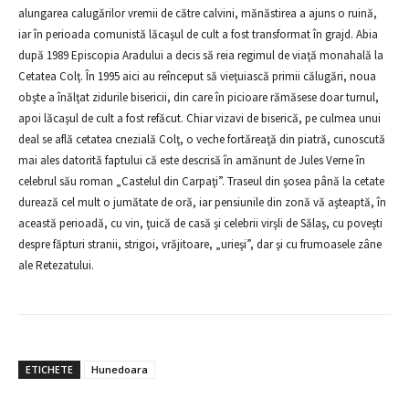
alungarea calugărilor vremii de către calvini, mănăstirea a ajuns o ruină,
iar în perioada comunistă lăcaşul de cult a fost transformat în grajd. Abia
după 1989 Episcopia Aradului a decis să reia regimul de viaţă monahală la
Cetatea Colţ. În 1995 aici au reînceput să vieţuiască primii călugări, noua
obşte a înălţat zidurile bisericii, din care în picioare rămăsese doar turnul,
apoi lăcaşul de cult a fost refăcut. Chiar vizavi de biserică, pe culmea unui
deal se află cetatea cnezială Colţ, o veche fortăreaţă din piatră, cunoscută
mai ales datorită faptului că este descrisă în amănunt de Jules Verne în
celebrul său roman „Castelul din Carpaţi”. Traseul din şosea până la cetate
durează cel mult o jumătate de oră, iar pensiunile din zonă vă aşteaptă, în
această perioadă, cu vin, ţuică de casă şi celebrii virşli de Sălaş, cu poveşti
despre făpturi stranii, strigoi, vrăjitoare, „urieşi”, dar şi cu frumoasele zâne
ale Retezatului.
ETICHETE
Hunedoara