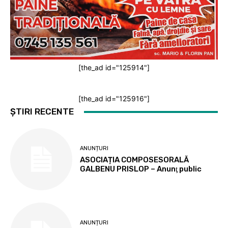
[the_ad id="125914"]
[the_ad id="125916"]
ȘTIRI RECENTE
ANUNȚURI
ASOCIAȚIA COMPOSESORALĂ
GALBENU PRISLOP – Anunţ public
ANUNȚURI