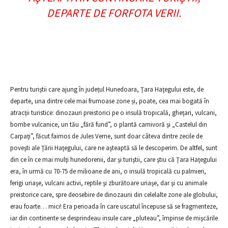
DEPARTE DE FORFOTA VERII.
Pentru turiștii care ajung în județul Hunedoara, Ţara Haţegului este, de
departe, una dintre cele mai frumoase zone și, poate, cea mai bogată în
atracții turistice: dinozauri preistorici pe o insulă tropicală, gheţari, vulcani,
bombe vulcanice, un tău „fără fund”, o plantă carnivoră şi „Castelul din
Carpaţi”, făcut faimos de Jules Verne, sunt doar câteva dintre zecile de
poveşti ale Ţării Haţegului, care ne aşteaptă să le descoperim. De altfel, sunt
din ce în ce mai mulţi hunedorenii, dar şi turiştii, care ştiu că Ţara Haţegului
era, în urmă cu 70-75 de milioane de ani, o insulă tropicală cu palmieri,
ferigi uriaşe, vulcani activi, reptile şi zburătoare uriaşe, dar şi cu animale
preistorice care, spre deosebire de dinozaurii din celelalte zone ale globului,
erau foarte… mici! Era perioada în care uscatul începuse să se fragmenteze,
iar din continente se desprindeau insule care „pluteau”, împinse de mişcările