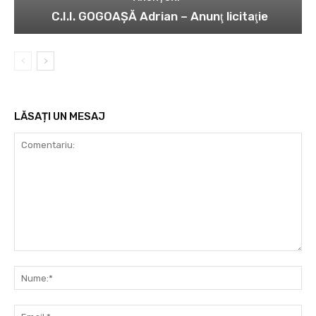
C.I.I. GOGOAŞĂ Adrian – Anunţ licitaţie
LĂSAȚI UN MESAJ
Comentariu:
Nu
Ema