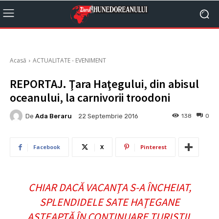
Acasă
ACTUALITATE - EVENIMENT
REPORTAJ. Ţara Haţegului, din abisul
oceanului, la carnivorii troodoni
De
Ada Beraru
138
0
22 Septembrie 2016
Facebook
X
Pinterest
CHIAR DACĂ VACANŢA S-A ÎNCHEIAT,
SPLENDIDELE SATE HAŢEGANE
AŞTEAPTĂ ÎN CONTINUARE TURIŞTII,