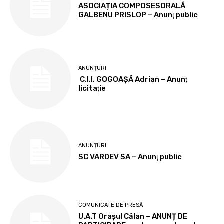
ASOCIAȚIA COMPOSESORALĂ
GALBENU PRISLOP – Anunţ public
ANUNȚURI
C.I.I. GOGOAŞĂ Adrian – Anunţ
licitaţie
ANUNȚURI
SC VARDEV SA – Anunţ public
COMUNICATE DE PRESĂ
U.A.T Orașul Călan – ANUNȚ DE