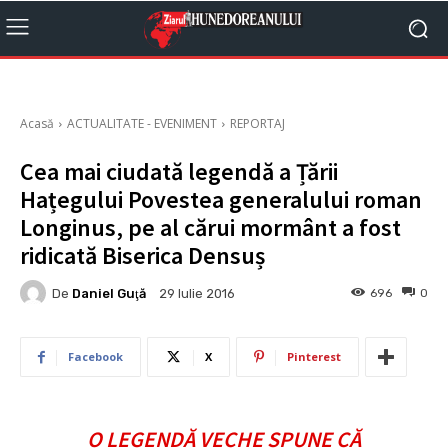
Acasă
ACTUALITATE - EVENIMENT
REPORTAJ
Cea mai ciudată legendă a Țării
Hațegului Povestea generalului roman
Longinus, pe al cărui mormânt a fost
ridicată Biserica Densuș
De
Daniel Guţă
696
0
29 Iulie 2016
Facebook
X
Pinterest
O LEGENDĂ VECHE SPUNE CĂ