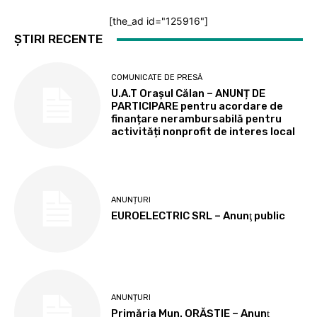
[the_ad id="125916"]
ȘTIRI RECENTE
COMUNICATE DE PRESĂ
U.A.T Orașul Călan – ANUNȚ DE
PARTICIPARE pentru acordare de
finanțare nerambursabilă pentru
activități nonprofit de interes local
ANUNȚURI
EUROELECTRIC SRL – Anunţ public
ANUNȚURI
Primăria Mun. ORĂȘTIE – Anunţ