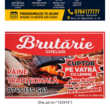
[the_ad id="125914"]