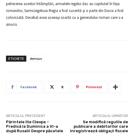
petrecerea acestor întâmplări, armatele regelui dac au capitulat în faţa
romanilor, Sarmizegetusa Regia a fost cucerită şi o parte din Dacia a fost
colonizată. Decebal avea aceeaşi soartă cu a generalului roman care s-a
sinucis.
ETICHETE
densus
Facebook
X
Pinterest
ARTICOLUL PRECEDENT
ARTICOLUL URMĂTOR
Părintele Ilie Cleopa –
Se modifică regulile de
Predică la Duminica a VI-a
publicare a debitorilor care
după Rusalii Despre păcatele
înregistreazã obligaţii fiscale