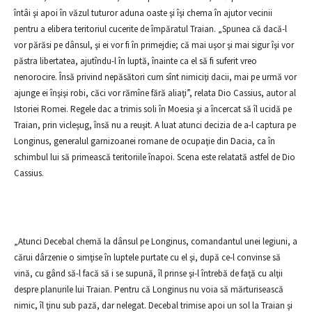
întâi şi apoi în văzul tuturor aduna oaste şi îşi chema în ajutor vecinii
pentru a elibera teritoriul cucerite de împăratul Traian. „Spunea că dacă-l
vor părăsi pe dânsul, şi ei vor fi în primejdie; că mai uşor şi mai sigur îşi vor
păstra libertatea, ajutîndu-l în luptă, înainte ca el să fi suferit vreo
nenorocire. Însă privind nepăsători cum sînt nimiciţi dacii, mai pe urmă vor
ajunge ei înşişi robi, căci vor rămîne fără aliaţi”, relata Dio Cassius, autor al
Istoriei Romei. Regele dac a trimis soli în Moesia şi a încercat să îl ucidă pe
Traian, prin vicleşug, însă nu a reuşit. A luat atunci decizia de a-l captura pe
Longinus, generalul garnizoanei romane de ocupaţie din Dacia, ca în
schimbul lui să primească teritoriile înapoi. Scena este relatată astfel de Dio
Cassius.
„Atunci Decebal chemă la dânsul pe Longinus, comandantul unei legiuni, a
cărui dârzenie o simţise în luptele purtate cu el şi, după ce-l convinse să
vină, cu gând să-l facă să i se supună, îl prinse şi-l întrebă de faţă cu alţii
despre planurile lui Traian. Pentru că Longinus nu voia să mărturisească
nimic, îl ţinu sub pază, dar nelegat. Decebal trimise apoi un sol la Traian şi