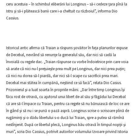
ceru acestuia – în schimbul eliberării lui Longinus – să-i cedeze ţara pînă la
Istru şi să-i plătească banii care i-a cheltuit cu războiul”, informa Dio
Cassius.
Istoricul antic afirma că Traian a răspuns şovăitor în faţa planurilor expuse
de Decebal, nevrând să renunţe la generalul său, dar nici să cadă la
învoială cu regele dac. „Traian răspunse cu vorbe îndoielnice prin care voia
să arate că nici nu-l preţuieşte prea mult pe Longinus, dar nici prea puţin;
că nici nu dorea să-l piardă, dar nici să-l scape cu sacrificii prea mari.
Decebal mai stătea în cumpănă, neştiind ce să facă”, relata Dio Casius.
Prizonierul şi-a luat soarta în propriile mâini. „Dar între timp Longinus îşi
făcu rost de otravă, cu ajutorul unui libert de-al său şi făgădui lui Decebal
că are să-l împace cu Traian, pentru ca regele să nu bănuiască de loc ce are
în gând şi să nu i se pună o pază aspră. Longinus scrise o scrisoare plină de
rugăminţi şi o dădu libertului s-o ducă lui Traian, spre a putea să rămînă
nestînjenit. După ce libertul plecă, Longinus bău otravă în timpul nopţii şi
muri”, scria Dio Cassius, potrivit autorilor volumului Izvoare privind Istoria