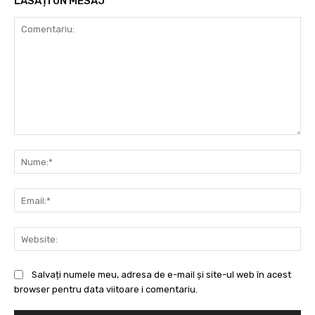
LĂSAȚI UN MESAJ
Comentariu:
Nu
Ema
Web
Salvați numele meu, adresa de e-mail și site-ul web în acest
browser pentru data viitoare i comentariu.