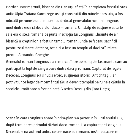
Potrivit unor mărturii, biserica din Densuş, aflată în apropierea fostului oraş
antic Ulpia Traiana Sarmizegetusa şi construită din ruinele acestuia, a fost
ridicată pe ruinele unui mausoleu dedicat generalului roman Longinus,
unul dintre eroii războaielor daco – romane. Un stâlp de susţinere al turlei
sale era o stelă romană ce purta inscripţia lui Longinus. „Înainte de a fi
biserică a creştinilor, a fost un templu roman, unde se făceau sacrificii
pentru zeul Marte. Anterior, tot aici a fost un templu al dacilor”, relata
preotul Alexandru Gherghel.
Generalul roman Longinus s-a remarcat între personajele fascinante care au
participat la luptele sângeroase dintre daci şi romani. Capturat de regele
Decebal, Longinus s-a sinucis eroic, susţineau istoricii Antichităţii, iar
potrivit unor legende mormântul său a devenit templul pe ruinele căruia în
secolele următoare a fost ridicată Biserica Densuş din Ţara Haţegului.
Scena în care Longinus apare în prim-plan s-a petrecut în jurul anului 102,
după terminarea primului război daco-roman. L-a capturat pe Longinus
Decebal, scria autorul antic, ceruse pace cu romanii, însă pe ascuns mai