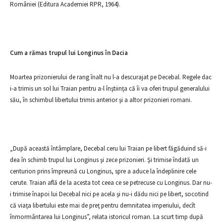
României (Editura Academiei RPR, 1964).
Cum a rămas trupul lui Longinus în Dacia
Moartea prizonierului de rang înalt nu l-a descurajat pe Decebal. Regele dac
i-a trimis un sol lui Traian pentru a-l înştiinţa că îi va oferi trupul generalului
său, în schimbul libertului trimis anterior şi a altor prizonieri romani.
„După această întâmplare, Decebal ceru lui Traian pe libert făgăduind să-i
dea în schimb trupul lui Longinus şi zece prizonieri. Şi trimise îndată un
centurion prins împreună cu Longinus, spre a aduce la îndeplinire cele
cerute. Traian află de la acesta tot ceea ce se petrecuse cu Longinus. Dar nu-
i trimise înapoi lui Decebal nici pe acela şi nu-i dădu nici pe libert, socotind
că viaţa libertului este mai de preţ pentru demnitatea imperiului, decît
înmormântarea lui Longinus”, relata istoricul roman. La scurt timp după