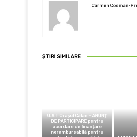
Carmen Cosman-Pr
ȘTIRI SIMILARE
COMUNICATE DE PRESĂ
U.A.T Orașul Călan – ANUNȚ
DE PARTICIPARE pentru
acordare de finanțare
nerambursabilă pentru