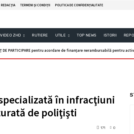
REDACŢIA
TERMENI ȘI CONDIȚII
POLITICA DE CONFIDENȚIALITATE
VIDEO ZHD
RUTIERE
UTILE
TOP NEWS
ISTORII
REPO
Ț DE PARTICIPARE pentru acordare de finanțare nerambursabilă pentru activi
S
specializată în infracţiuni
rată de poliţişti
171
0