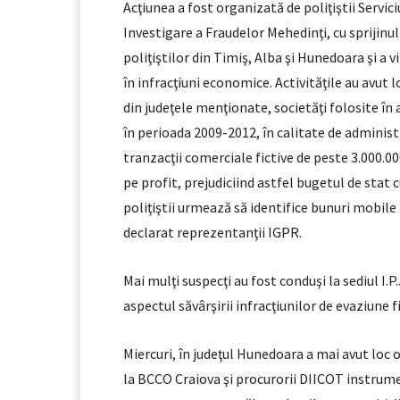
Acţiunea a fost organizată de poliţiştii Servici
Investigare a Fraudelor Mehedinţi, cu sprijinul
poliţiştilor din Timiş, Alba şi Hunedoara şi a 
în infracţiuni economice. Activităţile au avut lo
din judeţele menţionate, societăţi folosite în 
în perioada 2009-2012, în calitate de administr
tranzacţii comerciale fictive de peste 3.000.00
pe profit, prejudiciind astfel bugetul de stat 
poliţiştii urmează să identifice bunuri mobile 
declarat reprezentanţii IGPR.
Mai mulţi suspecţi au fost conduşi la sediul I.
aspectul săvârşirii infracţiunilor de evaziune f
Miercuri, în judeţul Hunedoara a mai avut loc o 
la BCCO Craiova şi procurorii DIICOT instrum