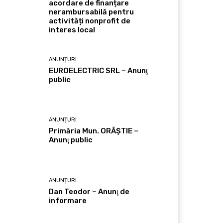
acordare de finanțare
nerambursabilă pentru
activități nonprofit de
interes local
ANUNȚURI
EUROELECTRIC SRL – Anunţ
public
ANUNȚURI
Primăria Mun. ORĂȘTIE –
Anunţ public
ANUNȚURI
Dan Teodor – Anunţ de
informare