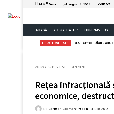
C
CONTACT
24.9
Deva
joi, august 6, 2026
ACASĂ
ACTUALITATE
CORONAVIRUS
DE ACTUALITATE
U.A.T Orașul Călan – ANUN
local
Acasă
ACTUALITATE - EVENIMENT
Reţea infracţională 
economice, destructu
De
Carmen Cosman-Preda
4 Iulie 2013