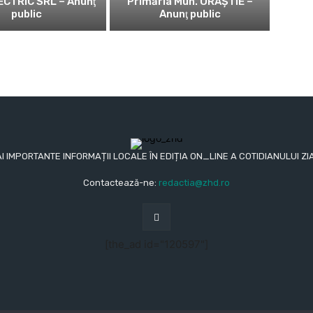
CTRIC SRL – Anunţ
Primăria Mun. ORĂȘTIE –
public
Anunţ public
AI IMPORTANTE INFORMAȚII LOCALE ÎN EDIȚIA ON_LINE A COTIDIANULUI
Contactează-ne:
redactia@zhd.ro
[the_ad id="120597"]