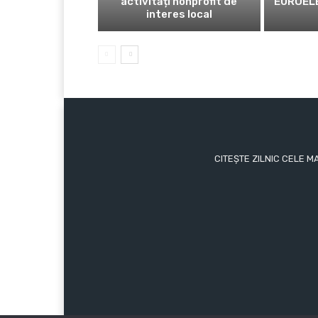
activități nonprofit de
EUROELE
interes local
CITEȘTE ZILNIC CELE M