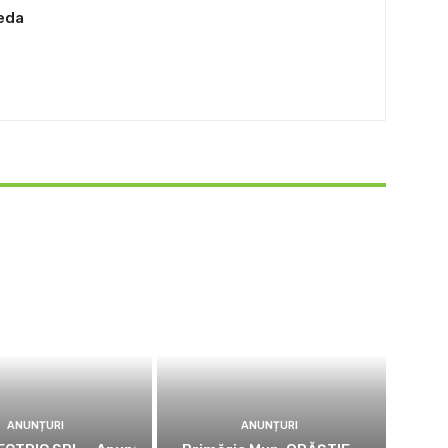
eda
ANUNȚURI
ANUNȚURI