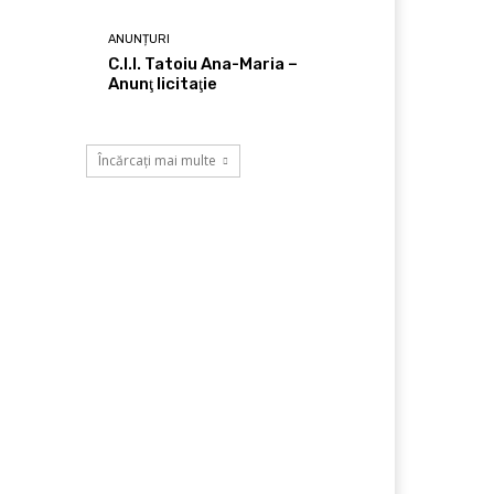
ANUNȚURI
C.I.I. Tatoiu Ana-Maria –
Anunţ licitaţie
Încărcați mai multe