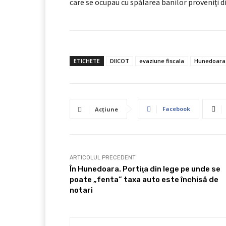
care se ocupau cu spălarea banilor proveniţi din
ETICHETE
DIICOT
evaziune fiscala
Hunedoara
Facebook
Acțiune
ARTICOLUL PRECEDENT
În Hunedoara. Portiţa din lege pe unde se
poate „fenta” taxa auto este închisă de
notari