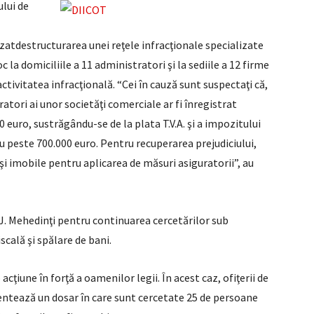
ului de
vizatdestructurarea unei reţele infracţionale specializate
c la domiciliile a 11 administratori şi la sediile a 12 firme
activitatea infracţională. “Cei în cauză sunt suspectaţi că,
atori ai unor societăţi comerciale ar fi înregistrat
0 euro, sustrăgându-se de la plata T.V.A. şi a impozitului
cu peste 700.000 euro. Pentru recuperarea prejudiciului,
şi imobile pentru aplicarea de măsuri asiguratorii”, au
P.J. Mehedinţi pentru continuarea cercetărilor sub
iscală şi spălare de bani.
acţiune în forţă a oamenilor legii. În acest caz, ofiţerii de
entează un dosar în care sunt cercetate 25 de persoane