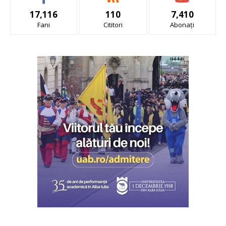
17,116
110
7,410
Fani
Cititori
Abonați