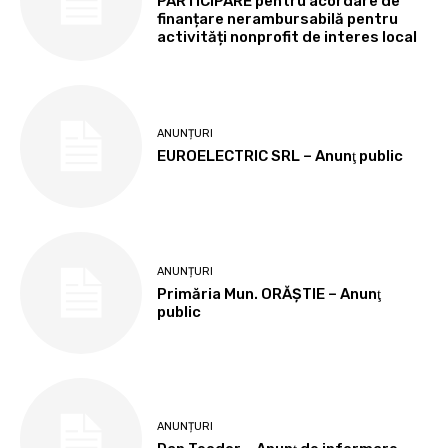
PARTICIPARE pentru acordare de
finanțare nerambursabilă pentru
activități nonprofit de interes local
ANUNȚURI
EUROELECTRIC SRL – Anunţ public
ANUNȚURI
Primăria Mun. ORĂȘTIE – Anunţ
public
ANUNȚURI