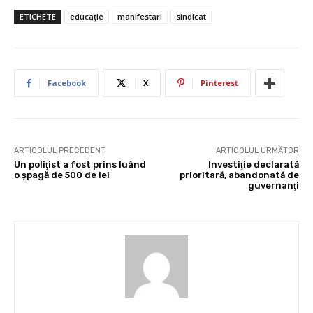
ETICHETE
educaţie
manifestari
sindicat
Facebook
X
Pinterest
ARTICOLUL PRECEDENT
ARTICOLUL URMĂTOR
Un poliţist a fost prins luând
Investiţie declarată
o şpagă de 500 de lei
prioritară, abandonată de
guvernanţi