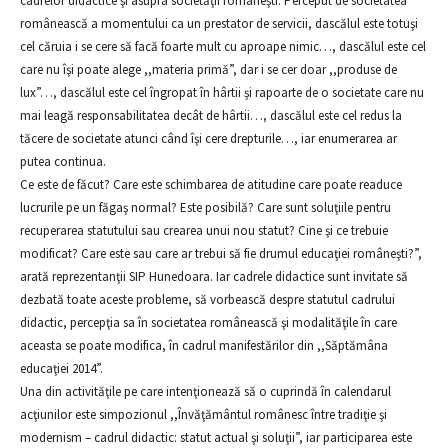
cadrelor didactice şi asupra societăţii româneşti. Perceput de societatea
românească a momentului ca un prestator de servicii, dascălul este totuşi
cel căruia i se cere să facă foarte mult cu aproape nimic…, dascălul este cel
care nu îşi poate alege ,,materia primă”, dar i se cer doar ,,produse de
lux”…, dascălul este cel îngropat în hârtii şi rapoarte de o societate care nu
mai leagă responsabilitatea decât de hârtii…, dascălul este cel redus la
tăcere de societate atunci când îşi cere drepturile…, iar enumerarea ar
putea continua.
Ce este de făcut? Care este schimbarea de atitudine care poate readuce
lucrurile pe un făgaş normal? Este posibilă? Care sunt soluţiile pentru
recuperarea statutului sau crearea unui nou statut? Cine şi ce trebuie
modificat? Care este sau care ar trebui să fie drumul educaţiei româneşti?”,
arată reprezentanţii SIP Hunedoara. Iar cadrele didactice sunt invitate să
dezbată toate aceste probleme, să vorbească despre statutul cadrului
didactic, percepţia sa în societatea românească şi modalităţile în care
aceasta se poate modifica, în cadrul manifestărilor din ,,Săptămâna
educaţiei 2014”.
Una din activităţile pe care intenţionează să o cuprindă în calendarul
acţiunilor este simpozionul ,,Învăţământul românesc între tradiţie şi
modernism – cadrul didactic: statut actual şi soluţii”, iar participarea este