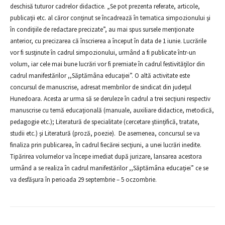
deschisă tuturor cadrelor didactice. „Se pot prezenta referate, articole,
publicaţii etc. al căror conţinut se încadrează în tematica simpozionului şi
în condiţiile de redactare precizate”, au mai spus sursele menţionate
anterior, cu precizarea că înscrierea a început în data de 1 iunie. Lucrările
vor fi susţinute în cadrul simpozionului, urmând a fi publicate într-un
volum, iar cele mai bune lucrări vor fi premiate în cadrul festivităţilor din
cadrul manifestărilor ,,Săptămâna educaţiei”. O altă activitate este
concursul de manuscrise, adresat membrilor de sindicat din judeţul
Hunedoara. Acesta ar urma să se deruleze în cadrul a trei secţiuni respectiv
manuscrise cu temă educaţională (manuale, auxiliare didactice, metodică,
pedagogie etc.); Literatură de specialitate (cercetare ştiinţifică, tratate,
studii etc.) şi Literatură (proză, poezie). De asemenea, concursul se va
finaliza prin publicarea, în cadrul fiecărei secţiuni, a unei lucrări inedite.
Tipărirea volumelor va începe imediat după jurizare, lansarea acestora
urmând a se realiza în cadrul manifestărilor ,,Săptămâna educaţiei” ce se
va desfăşura în perioada 29 septembrie – 5 oczombrie.