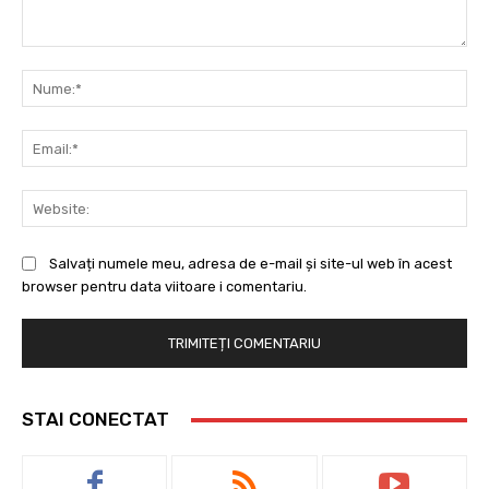
Comentariu:
Nu
Ema
Web
Salvați numele meu, adresa de e-mail și site-ul web în acest
browser pentru data viitoare i comentariu.
STAI CONECTAT