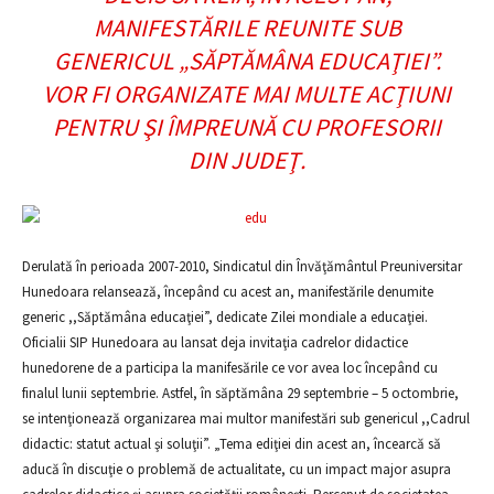
MANIFESTĂRILE REUNITE SUB
GENERICUL „SĂPTĂMÂNA EDUCAŢIEI”.
VOR FI ORGANIZATE MAI MULTE ACŢIUNI
PENTRU ŞI ÎMPREUNĂ CU PROFESORII
DIN JUDEŢ.
Derulată în perioada 2007-2010, Sindicatul din Învăţământul Preuniversitar
Hunedoara relansează, începând cu acest an, manifestările denumite
generic ,,Săptămâna educaţiei”, dedicate Zilei mondiale a educaţiei.
Oficialii SIP Hunedoara au lansat deja invitaţia cadrelor didactice
hunedorene de a participa la manifesările ce vor avea loc începând cu
finalul lunii septembrie. Astfel, în săptămâna 29 septembrie – 5 octombrie,
se intenţionează organizarea mai multor manifestări sub genericul ,,Cadrul
didactic: statut actual şi soluţii”. „Tema ediţiei din acest an, încearcă să
aducă în discuţie o problemă de actualitate, cu un impact major asupra