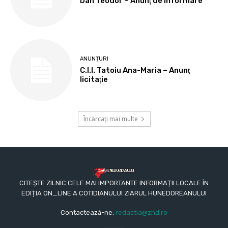
Dan Teodor – Anunţ de informare
ANUNȚURI
C.I.I. Tatoiu Ana-Maria – Anunţ
licitaţie
Încărcați mai multe
CITEȘTE ZILNIC CELE MAI IMPORTANTE INFORMAȚII LOCALE ÎN
EDIȚIA ON_LINE A COTIDIANULUI ZIARUL HUNEDOREANULUI
Contactează-ne:
redactia@zhd.ro