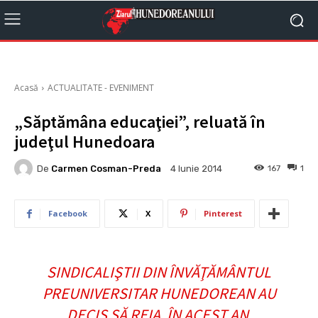
Acasă
ACTUALITATE - EVENIMENT
„Săptămâna educaţiei”, reluată în
judeţul Hunedoara
De
Carmen Cosman-Preda
167
1
4 Iunie 2014
Facebook
X
Pinterest
SINDICALIŞTII DIN ÎNVĂŢĂMÂNTUL
PREUNIVERSITAR HUNEDOREAN AU
DECIS SĂ REIA, ÎN ACEST AN,