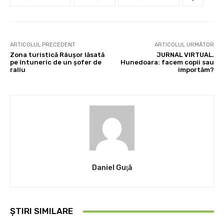
ARTICOLUL PRECEDENT
ARTICOLUL URMĂTOR
Zona turistică Râuşor lăsată
JURNAL VIRTUAL.
pe întuneric de un şofer de
Hunedoara: facem copii sau
raliu
importăm?
Daniel Guţă
ȘTIRI SIMILARE