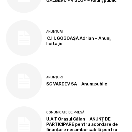
GALBENU PRISLOP – Anunţ public
ANUNȚURI
C.I.I. GOGOAŞĂ Adrian – Anunţ
licitaţie
ANUNȚURI
SC VARDEV SA – Anunţ public
COMUNICATE DE PRESĂ
U.A.T Orașul Călan – ANUNȚ DE
PARTICIPARE pentru acordare de
finanțare nerambursabilă pentru