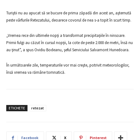
Turiştii nu au apucat să se bucure de prima zăpadă din acest an, aşternută
peste vârfurile Retezatului, deoarece covorul de nea s-a topit în scurt timp.
„Vremea rece din ultimele nopţi a transformat precipitaţiile în ninsoare.
Primii fulgi au căzut în cursul nopţii, la cote de peste 2.000 de metri, însă nu
au ţinut”, a spus Ovidiu Bodeanu, şeful Serviciului Salvamont Hunedoara.
În următoarele zile, temperaturile vor mai creşte, potrivit meteorologilor,
însă vremea va rămâne tomnatică.
ETICHETE
retezat
Facebook
X
Pinterest