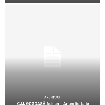
ANUNȚURI
C.I.I. GOGOAŞĂ Adrian – Anunţ licitaţie