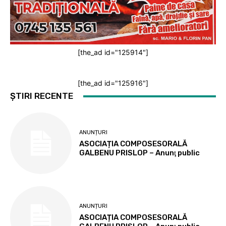
[the_ad id="125914"]
[the_ad id="125916"]
ȘTIRI RECENTE
ANUNȚURI
ASOCIAȚIA COMPOSESORALĂ
GALBENU PRISLOP – Anunţ public
ANUNȚURI
ASOCIAȚIA COMPOSESORALĂ