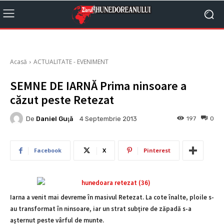
Acasă
ACTUALITATE - EVENIMENT
SEMNE DE IARNĂ Prima ninsoare a
căzut peste Retezat
De
Daniel Guţă
197
0
4 Septembrie 2013
Facebook
X
Pinterest
Iarna a venit mai devreme în masivul Retezat. La cote înalte, ploile s-
au transformat în ninsoare, iar un strat subţire de zăpadă s-a
aşternut peste vârful de munte.