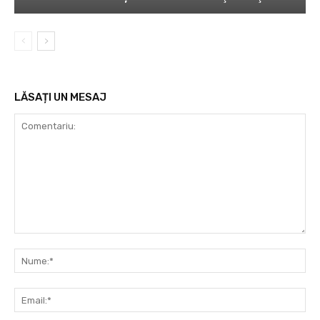
LĂSAȚI UN MESAJ
Comentariu:
Nu
Ema