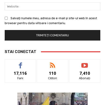
Web
Salvați numele meu, adresa de e-mail și site-ul web în acest
browser pentru data viitoare i comentariu.
STAI CONECTAT
17,116
110
7,410
Fani
Cititori
Abonați