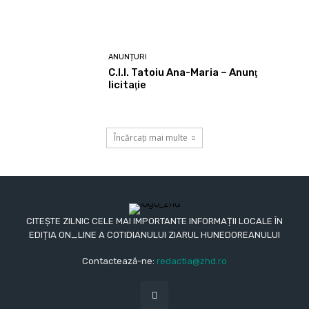
ANUNȚURI
C.I.I. Tatoiu Ana-Maria – Anunţ
licitaţie
Încărcați mai multe
CITEȘTE ZILNIC CELE MAI IMPORTANTE INFORMAȚII LOCALE ÎN
EDIȚIA ON_LINE A COTIDIANULUI ZIARUL HUNEDOREANULUI
Contactează-ne:
redactia@zhd.ro