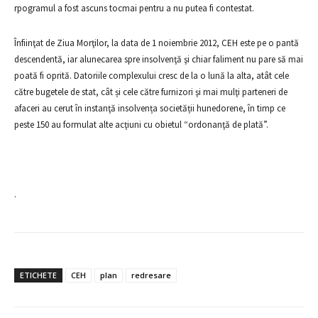
rpogramul a fost ascuns tocmai pentru a nu putea fi contestat.
Înfiinţat de Ziua Morţilor, la data de 1 noiembrie 2012, CEH este pe o pantă
descendentă, iar alunecarea spre insolvenţă şi chiar faliment nu pare să mai
poată fi oprită. Datoriile complexului cresc de la o lună la alta, atât cele
către bugetele de stat, cât și cele către furnizori şi mai mulţi parteneri de
afaceri au cerut în instanţă insolvența societății hunedorene, în timp ce
peste 150 au formulat alte acţiuni cu obietul “ordonanţă de plată”.
.
ETICHETE
CEH
plan
redresare