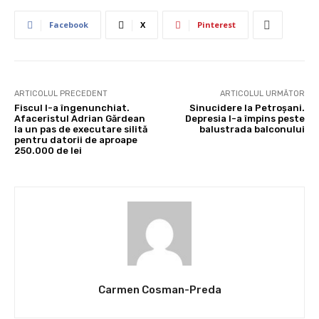
Facebook
X
Pinterest
ARTICOLUL PRECEDENT
ARTICOLUL URMĂTOR
Fiscul l-a îngenunchiat.
Sinucidere la Petroşani.
Afaceristul Adrian Gărdean
Depresia l-a împins peste
la un pas de executare silită
balustrada balconului
pentru datorii de aproape
250.000 de lei
Carmen Cosman-Preda