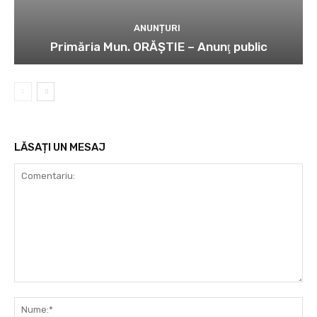
ANUNȚURI
Primăria Mun. ORĂȘTIE – Anunţ public
LĂSAȚI UN MESAJ
Comentariu:
Nu