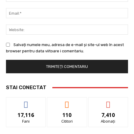
Ema
Web
Salvați numele meu, adresa de e-mail și site-ul web în acest
browser pentru data viitoare i comentariu.
STAI CONECTAT
17,116
110
7,410
Fani
Cititori
Abonați