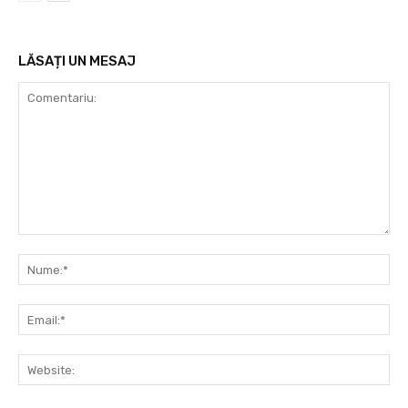
LĂSAȚI UN MESAJ
Comentariu:
Nu
Ema
Web