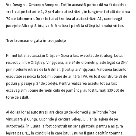
Via Design – Omicron Amepro. Tot în această perioadă va fi deschis
traficul pe loturile 1, 2 şi 4 ale autostrăzii, în lungime totală de circa
70 de kilometri. Doar lotul al treilea al autostrăzii A1, care leagă
judeţele Alba şi Sibiu, va fi finalizat până la sfârşitul anului viitor.
Trei tronsoane gata în trei judeţe
Primul lot al autostrăzii Orăştie – Sibiu a fost executat de Strabag. Lotul
respectiv, între Orăştie şi Vinţişoara, are 24 de kilometri şi este legat cu DN7
prin nodurile rutiere de la Gelmar, Şibot şi la Vinţişoara. Valoarea lucrărilor
executate se ridică la 551 milioane de lei, fără TVA. Au fost construite 28 de
poduri şi pasaje şi 37 de podeţe. Pentru realizarea acestui lot au fost
excavaţi 9 milioane de metri cubi de pământ şi au fost turnaţi 330.000 de
tone de asfalt.
Al doilea lor al autostrăzii are circa 20 de kilometri şi se întinde între
Vinţişoara şi Cunţa. Cuprinde şi centura Sebeşului, iar la ieşirea de pe
autostradă, în Cunţa, a fost construit un sens giratoriu pentru a asigura
ieşirea pe DN1, în condiţiile în care lotul 3 nu va fi gata decât în toamna