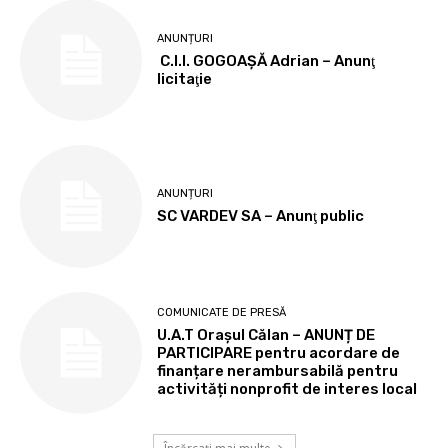
ANUNȚURI
C.I.I. GOGOAŞĂ Adrian – Anunţ
licitaţie
ANUNȚURI
SC VARDEV SA – Anunţ public
COMUNICATE DE PRESĂ
U.A.T Orașul Călan – ANUNȚ DE
PARTICIPARE pentru acordare de
finanțare nerambursabilă pentru
activități nonprofit de interes local