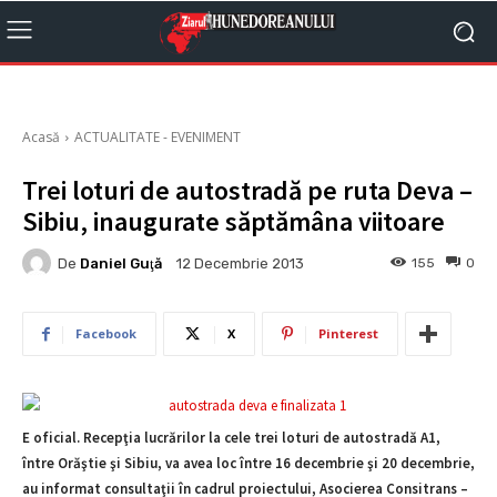
Acasă
ACTUALITATE - EVENIMENT
Trei loturi de autostradă pe ruta Deva –
Sibiu, inaugurate săptămâna viitoare
De
Daniel Guţă
155
0
12 Decembrie 2013
Facebook
X
Pinterest
E oficial. Recepţia lucrărilor la cele trei loturi de autostradă A1,
între Orăştie şi Sibiu, va avea loc între 16 decembrie şi 20 decembrie,
au informat consultaţii în cadrul proiectului, Asocierea Consitrans –