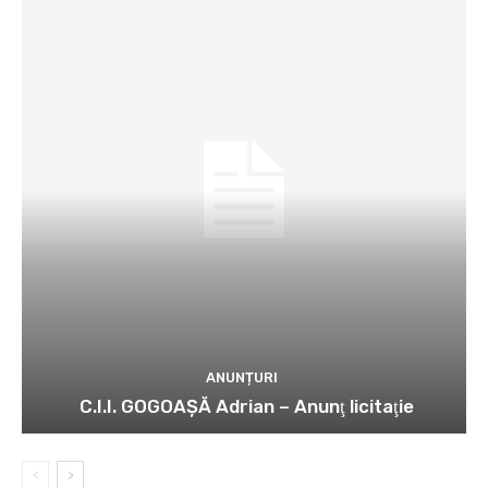
ANUNȚURI
C.I.I. GOGOAŞĂ Adrian – Anunţ licitaţie