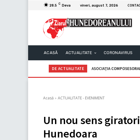
C
CONTA
28.5
Deva
vineri, august 7, 2026
ACASĂ
ACTUALITATE
CORONAVIRUS
DE ACTUALITATE
ASOCIAȚIA COMPOSESORALĂ G
C.I.I. GOGOAŞĂ Adrian – An
Acasă
ACTUALITATE - EVENIMENT
Un nou sens giratori
Hunedoara