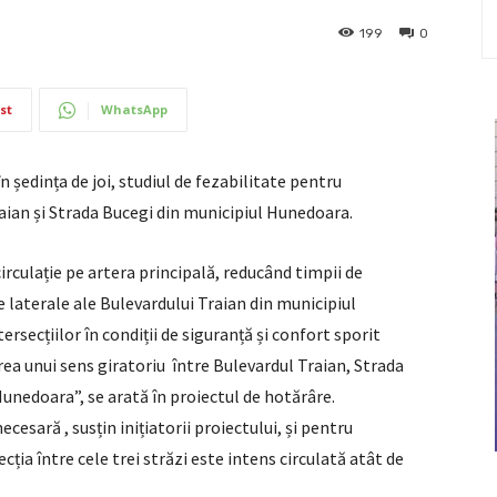
199
0
st
WhatsApp
 ședința de joi, studiul de fezabilitate pentru
aian și Strada Bucegi din municipiul Hunedoara.
irculație pe artera principală, reducând timpii de
e laterale ale Bulevardului Traian din municipiul
secțiilor în condiții de siguranță și confort sporit
area unui sens giratoriu între Bulevardul Traian, Strada
unedoara”, se arată în proiectul de hotărâre.
cesară , susțin inițiatorii proiectului, și pentru
ecția între cele trei străzi este intens circulată atât de