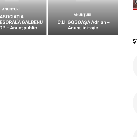
ANUNȚURI
ANUNȚURI
ASOCIAȚIA
ESORALĂ GALBENU
C.I.I. GOGOAŞĂ Adrian –
OP – Anunţ public
Anunţ licitaţie
Ș