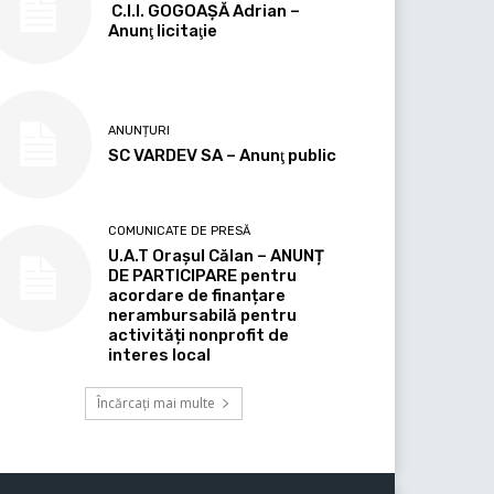
C.I.I. GOGOAŞĂ Adrian –
Anunţ licitaţie
ANUNȚURI
SC VARDEV SA – Anunţ public
COMUNICATE DE PRESĂ
U.A.T Orașul Călan – ANUNȚ
DE PARTICIPARE pentru
acordare de finanțare
nerambursabilă pentru
activități nonprofit de
interes local
Încărcați mai multe