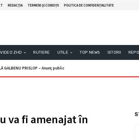
CT
REDACŢIA
TERMENI ȘI CONDIȚII
POLITICA DE CONFIDENȚIALITATE
VIDEO ZHD
RUTIERE
UTILE
TOP NEWS
ISTORII
REPO
ALBENU PRISLOP – Anunţ public
unţ licitaţie
S
u va fi amenajat în