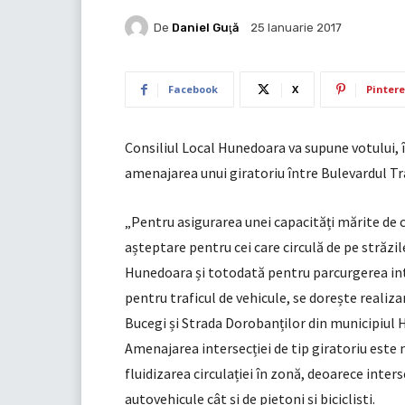
De
Daniel Guţă
25 Ianuarie 2017
Facebook
X
Pintere
Consiliul Local Hunedoara va supune votului, în
amenajarea unui giratoriu între Bulevardul Tr
„Pentru asigurarea unei capacități mărite de c
așteptare pentru cei care circulă de pe străzil
Hunedoara și totodată pentru parcurgerea inter
pentru traficul de vehicule, se dorește realiz
Bucegi și Strada Dorobanților din municipiul H
Amenajarea intersecției de tip giratoriu este ne
fluidizarea circulației în zonă, deoarece inters
autovehicule cât și de pietoni și bicicliști.