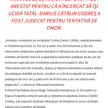
ARESTAT PENTRU CĂ A ÎNCERCAT SĂ ÎŞI
UCIDĂ TATĂL. DARIUS CĂTĂLIN CODREŞ A
FOST JUDECAT PENTRU TENTATIVĂ DE
OMOR.
„Instanţa condamnă pe inculpatul Codreş Darius Cătălin, arestat preventiv
in Penitenciarul Aiud, la: trei ani şi patru luni de închisoare şi doi ani
interzicerea drepturilor pentru tentativă la infracţiunea de omor asupra unui
membru de familie. Revocă suspendarea executării pedepsei de doi ani de
închisoare aplicată prin hotărârea penală pronunţată în 2012 de
Tribunalului Aud din Granada, Spania şi dispune executarea acesteia alături
de pedeapsa stabilită pe fond, urmând ca in final inculpatul să execute
pedeapsa de cinci ani şi patru luni de închisoare şi doi ani interzicerea
drepturilor”, a informat Tribunalul Hunedoara.
Potrivit Parchetului de pe lângă Tribunalul Hunedoara, în 19 martie s-a
dispus începerea urmăririi penale şi reţinerea inculpatului Darius-Cătălin
Codreş, sub aspectul săvârşirii infracţiunii de tentativă la omor săvârşită
asupra unui membru de familie.