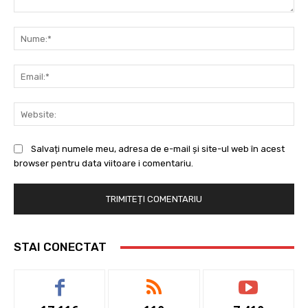
Comentariu:
Nu
Ema
Web
Salvați numele meu, adresa de e-mail și site-ul web în acest
browser pentru data viitoare i comentariu.
STAI CONECTAT