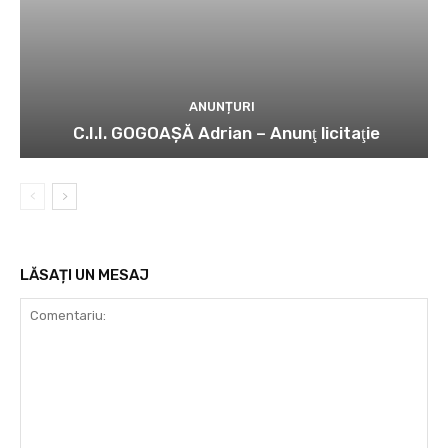
ANUNȚURI
C.I.I. GOGOAŞĂ Adrian – Anunţ licitaţie
LĂSAȚI UN MESAJ