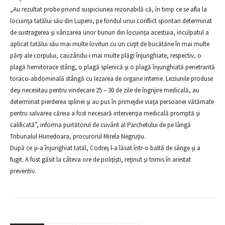
„Au rezultat probe privind suspiciunea rezonabilă că, în timp ce se afla la
locuinţa tatălui său din Lupeni, pe fondul unui conflict spontan determinat
de sustragerea şi vânzarea unor bunuri din locuinţa acestuia, inculpatul a
aplicat tatălui său mai multe lovituri cu un cuţit de bucătărie în mai multe
părţi ale corpului, cauzându-i mai multe plăgi înjunghiate, respectiv, o
plagă hemitorace stâng, o plagă splenică şi o plagă înjunghiată penetrantă
toraco-abdominală stângă cu lezarea de organe interne. Leziunile produse
deşi necesitau pentru vindecare 25 – 30 de zile de îngrijire medicală, au
determinat pierderea splinei şi au pus în primejdie viaţa persoanei vătămate
pentru salvarea căreia a fost necesară intervenţia medicală promptă şi
calificată”, informa purtătorul de cuvânt al Parchetului de pe lângă
Tribunalul Hunedoara, procurorul Mirela Negruţiu.
După ce şi-a înjunghiat tatăl, Codreş l-a lăsat într-o baltă de sânge şi a
fugit. A fost găsit la câteva ore de poliţişti, reţinut şi trimis în arestat
preventiv.