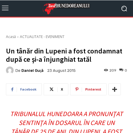
Acasă
ACTUALITATE - EVENIMENT
Un tânăr din Lupeni a fost condamnat
după ce şi-a înjunghiat tatăl
De
Daniel Guţă
209
0
23 August 2015
Facebook
X
Pinterest
TRIBUNALUL HUNEDOARA A PRONUNŢAT
SENTINŢA ÎN DOSARUL ÎN CARE UN
TÂNĂR DE 25 DE ANI, DIN LUPENI, A FOST