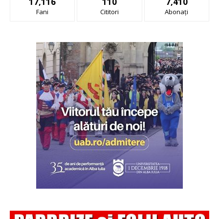
17,116
110
7,410
Fani
Cititori
Abonați