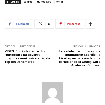
ETICHETE
codres
Hunedoara
omor
Facebook
X
Pinterest
ARTICOLUL PRECEDENT
ARTICOLUL URMĂTOR
VIDEO: Două studente din
Secretele marilor lacuri de
Hunedoara au devenit
acumulare: Sacrificiile
imaginea unei universităţi de
făcute pentru construcţia
top din Danemarca
barajelor de la Cinciş, Gura
Apelor sau Vidraru