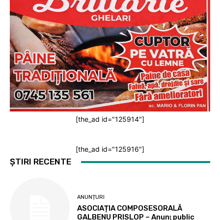
[the_ad id="125914"]
[the_ad id="125916"]
ȘTIRI RECENTE
ANUNȚURI
ASOCIAȚIA COMPOSESORALĂ
GALBENU PRISLOP – Anunţ public