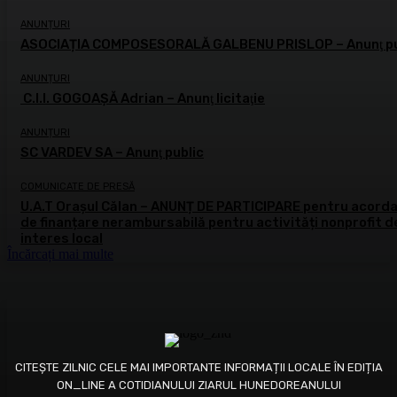
ANUNȚURI
ASOCIAȚIA COMPOSESORALĂ GALBENU PRISLOP – Anunţ pu
ANUNȚURI
C.I.I. GOGOAŞĂ Adrian – Anunţ licitaţie
ANUNȚURI
SC VARDEV SA – Anunţ public
COMUNICATE DE PRESĂ
U.A.T Orașul Călan – ANUNȚ DE PARTICIPARE pentru acord
de finanțare nerambursabilă pentru activități nonprofit d
interes local
Încărcați mai multe
CITEȘTE ZILNIC CELE MAI IMPORTANTE INFORMAȚII LOCALE ÎN EDIȚIA
ON_LINE A COTIDIANULUI ZIARUL HUNEDOREANULUI