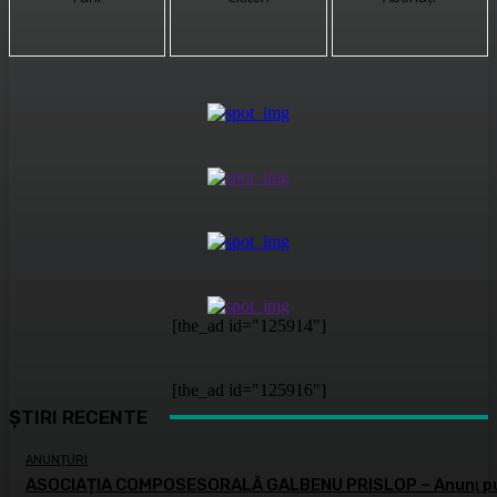
[the_ad id="125914"]
[the_ad id="125916"]
ȘTIRI RECENTE
ANUNȚURI
ASOCIAȚIA COMPOSESORALĂ GALBENU PRISLOP – Anunţ pu