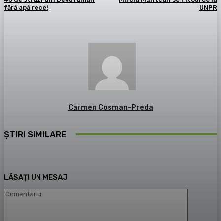
fără apă rece!
UNPR
Carmen Cosman-Preda
ȘTIRI SIMILARE
LĂSAȚI UN MESAJ
Comentari