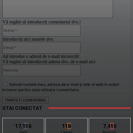
Vă rugăm să introduceți comentariul dvs.!
Nume:*
Introduceți aici numele dvs.
Email:*
Ați introdus o adresă de e-mail incorectă!
Vă rugăm să introduceți adresa dvs. de e-mail aici
Website:
Salvați numele meu, adresa de e-mail și site-ul web în acest
browser pentru data viitoare i comentariu.
STAI CONECTAT
17,116
110
7,410
Fani
Cititori
Abonați