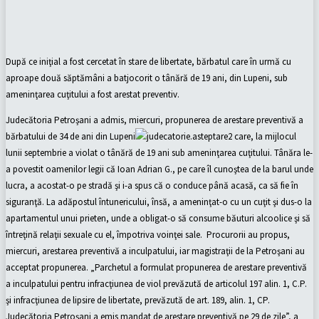
După ce iniţial a fost cercetat în stare de libertate, bărbatul care în urmă cu
aproape două săptămâni a batjocorit o tânără de 19 ani, din Lupeni, sub
ameninţarea cuţitului a fost arestat preventiv.
Judecătoria Petroşani a admis, miercuri, propunerea de arestare preventivă a
bărbatului de 34 de ani din Lupeni
care, la mijlocul
lunii septembrie a violat o tânără de 19 ani sub ameninţarea cuţitului. Tânăra le-
a povestit oamenilor legii că Ioan Adrian G., pe care îl cunoştea de la barul unde
lucra, a acostat-o pe stradă şi i-a spus că o conduce până acasă, ca să fie în
siguranţă. La adăpostul întunericului, însă, a ameninţat-o cu un cuţit şi dus-o la
apartamentul unui prieten, unde a obligat-o să consume băuturi alcoolice şi să
întreţină relaţii sexuale cu el, împotriva voinţei sale. Procurorii au propus,
miercuri, arestarea preventivă a inculpatului, iar magistraţii de la Petroşani au
acceptat propunerea. „Parchetul a formulat propunerea de arestare preventivă
a inculpatului pentru infracţiunea de viol prevăzută de articolul 197 alin. 1, C.P.
şi infracţiunea de lipsire de libertate, prevăzută de art. 189, alin. 1, CP.
Judecătoria Petroşani a emis mandat de arestare preventivă pe 29 de zile”, a