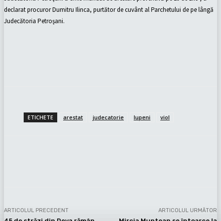
declarat procuror Dumitru Ilinca, purtător de cuvânt al Parchetului de pe lângă
Judecătoria Petroşani.
ETICHETE
arestat
judecatorie
lupeni
viol
Facebook
X
Pinterest
WhatsApp
ARTICOLUL PRECEDENT
ARTICOLUL URMĂTOR
45 de străzi din Deva rămân
Mircia Muntean se întoarce la