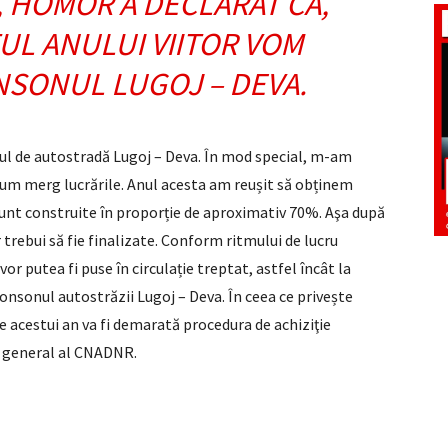
, HOMOR A DECLARAT CĂ,
TUL ANULUI VIITOR VOM
NSONUL LUGOJ – DEVA.
onul de autostradă Lugoj – Deva. În mod special, m-am
 cum merg lucrările. Anul acesta am reușit să obținem
 sunt construite în proporție de aproximativ 70%. Aşa după
 trebui să fie finalizate. Conform ritmului de lucru
or putea fi puse în circulație treptat, astfel încât la
tronsonul autostrăzii Lugoj – Deva. În ceea ce privește
le acestui an va fi demarată procedura de achiziţie
l general al CNADNR.