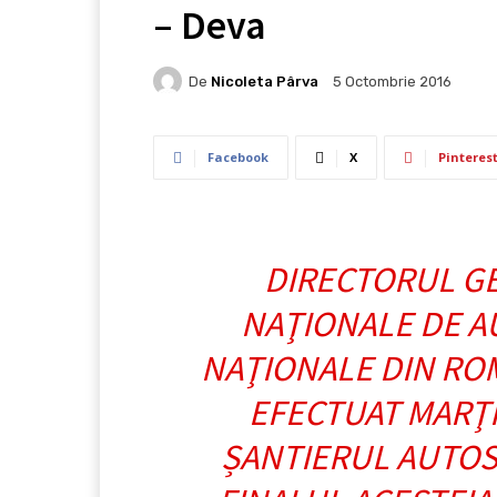
– Deva
De
Nicoleta Pârva
5 Octombrie 2016
Facebook
X
Pinteres
DIRECTORUL GE
NAŢIONALE DE A
NAŢIONALE DIN ROM
EFECTUAT MARŢI
ȘANTIERUL AUTOST