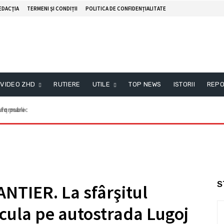
EDACŢIA
TERMENI ȘI CONDIȚII
POLITICA DE CONFIDENȚIALITATE
VIDEO ZHD
RUTIERE
UTILE
TOP NEWS
ISTORII
REPO
formare
S
NTIER. La sfârşitul
rcula pe autostrada Lugoj