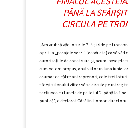
FINALUL ACESTEIA
PÂNĂ LA SFÂRŞI
CIRCULA PE TRO
„Am vrut să văd loturile 2, 3 și 4 de pe trons
oprit la „pasajele verzi” (ecoducte) ca să văd
aurorizaţiile de construire şi, acum, pasajele
cum ne-am propus, anul viitor în luna iunie, ar
asumat de către antreprenori, cele trei loturi v
sfârşitul anului viitor să se circule pe întreg 
secțiunea cu tunele de pe lotul 2, până la fine
publică”, a declarat Cătălin Homor, directoru