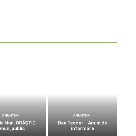
ANUNȚURI
ANUNȚURI
ia Mun. ORĂȘTIE –
Dan Teodor – Anunţ de
Anunţ public
informare