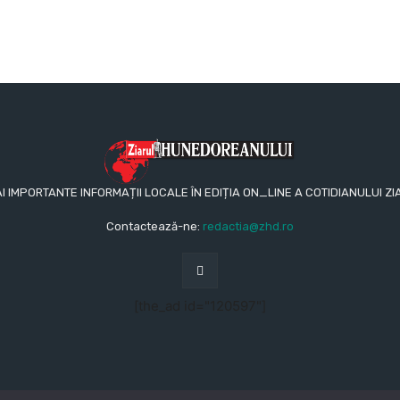
AI IMPORTANTE INFORMAȚII LOCALE ÎN EDIȚIA ON_LINE A COTIDIANULUI
Contactează-ne:
redactia@zhd.ro
[the_ad id="120597"]