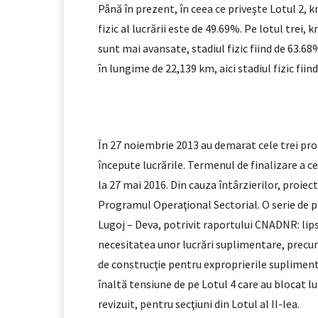
Până în prezent, în ceea ce priveşte Lotul 2,
fizic al lucrării este de 49.69%. Pe lotul trei
sunt mai avansate, stadiul fizic fiind de 63.6
în lungime de 22,139 km, aici stadiul fizic fiin
În 27 noiembrie 2013 au demarat cele trei proi
începute lucrările. Termenul de finalizare a ce
la 27 mai 2016. Din cauza întârzierilor, proiec
Programul Operaţional Sectorial. O serie de p
Lugoj – Deva, potrivit raportului CNADNR: lips
necesitatea unor lucrări suplimentare, precum c
de construcţie pentru exproprierile suplimenta
înaltă tensiune de pe Lotul 4 care au blocat lu
revizuit, pentru secţiuni din Lotul al II-lea.