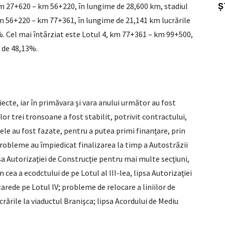
Ș
 km 27+620 – km 56+220, în lungime de 28,600 km, stadiul
, km 56+220 – km 77+361, în lungime de 21,141 km lucrările
8%. Cel mai întârziat este Lotul 4, km 77+361 – km 99+500,
d de 48,13%.
ecte, iar în primăvara şi vara anului următor au fost
lor trei tronsoane a fost stabilit, potrivit contractului,
tele au fost fazate, pentru a putea primi finanţare, prin
robleme au împiedicat finalizarea la timp a Autostrăzii
a Autorizaţiei de Construcţie pentru mai multe secţiuni,
ea a ecodctului de pe Lotul al III-lea, lipsa Autorizaţiei
rede pe Lotul IV; probleme de relocare a liniilor de
crările la viaductul Branişca; lipsa Acordului de Mediu