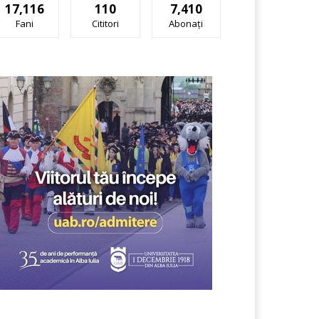
17,116
110
7,410
Fani
Cititori
Abonați