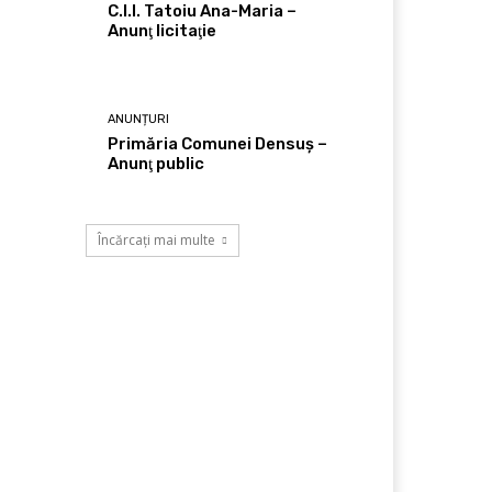
C.I.I. Tatoiu Ana-Maria –
Anunţ licitaţie
ANUNȚURI
Primăria Comunei Densuş –
Anunţ public
Încărcați mai multe