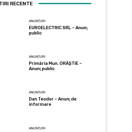
TIRI RECENTE
ANUNȚURI
EUROELECTRIC SRL – Anunţ
public
ANUNȚURI
Primăria Mun. ORĂȘTIE –
Anunţ public
ANUNȚURI
Dan Teodor – Anunţ de
informare
ANUNȚURI