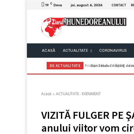
C
CONTACT
R
19
Deva
joi, august 6, 2026
ACASĂ
ACTUALITATE
CORONAVIRUS
DE ACTUALITATE
Dan Teodor – Anunţ de in
Acasă
ACTUALITATE - EVENIMENT
VIZITĂ FULGER PE ŞA
anului viitor vom ci