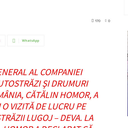
170
0
t
WhatsApp
NERAL AL COMPANIEI
UTOSTRĂZI ŞI DRUMURI
ÂNIA, CĂTĂLIN HOMOR, A
 O VIZITĂ DE LUCRU PE
RĂZII LUGOJ – DEVA. LA