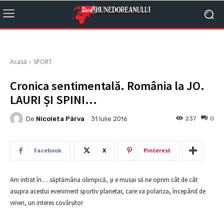
Acasă
SPORT
Cronica sentimentală. România la JO.
LAURI ȘI SPINI…
De
Nicoleta Pârva
237
0
31 Iulie 2016
Facebook
X
Pinterest
Am intrat în… săptămâna olimpică, și e musai să ne oprim cât de cât
asupra acestui eveniment sportiv planetar, care va polariza, începând de
vineri, un interes covârșitor