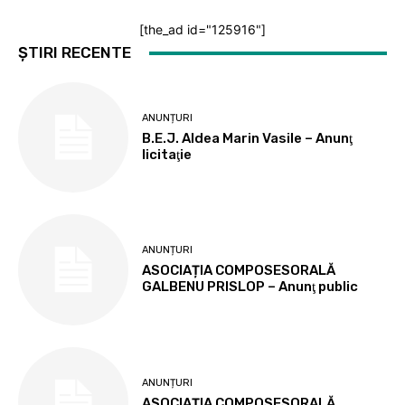
[the_ad id="125916"]
ȘTIRI RECENTE
ANUNȚURI
B.E.J. Aldea Marin Vasile – Anunţ
licitaţie
ANUNȚURI
ASOCIAȚIA COMPOSESORALĂ
GALBENU PRISLOP – Anunţ public
ANUNȚURI
ASOCIAȚIA COMPOSESORALĂ