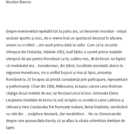
Nicolae Stanciu
Despre evenimentul repetabil tot la patru ani, un fenomen mondial – inițial
exclusiv sportiv și civic, de-o vreme însă un spectacol decăzut în afacere,
uneori cu iz infect -, am auzit prima dată la radio. Cum că la Jocurile
Olimpice din Finlanda, Helsinki-1952, Iosif Sârbu a cucerit prima medalie
olimpică de aur pentru România! La tir, calibru mic, 40 de focuri. Iar faptul
că medaliatul era…hunedorean, din Șibot, localitate arondată atunci la
regiunea Hunedoara, mi-a umflat bojocii și mai și! Apoi, prezența
României la JO începea să prindă consistență prin participare, reprezentare
și performanțe. Chiar din 1956, Melbourne, la kaiac-canoe Leon Rotman
câștiga două medalii de aur, iar Nicolae Linca la box. Gimnasta Elena
Leușteanu (medalie de bronz la sol) se lupta cu sovietica Larsa Latînina și
cehoaica Vera Ceaslavska.Trei frumuseți mature, femei împlinite, semânând
cu cele din… sculptura deveană, dar necelulitice… Nu cu chinezoaicele
despre care spunea Bela Karoly că se aflau la vârsta schimbării dentiției de
lapte.