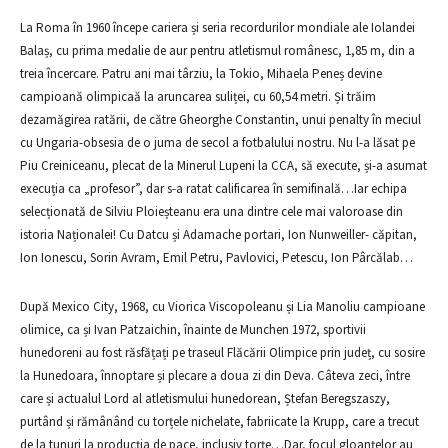
La Roma în 1960 începe cariera și seria recordurilor mondiale ale Iolandei
Balaș, cu prima medalie de aur pentru atletismul românesc, 1,85 m, din a
treia încercare. Patru ani mai târziu, la Tokio, Mihaela Peneș devine
campioană olimpicaă la aruncarea suliței, cu 60,54 metri. Și trăim
dezamăgirea ratării, de către Gheorghe Constantin, unui penalty în meciul
cu Ungaria-obsesia de o juma de secol a fotbalului nostru. Nu l-a lăsat pe
Piu Creiniceanu, plecat de la Minerul Lupeni la CCA, să execute, și-a asumat
execuția ca „profesor”, dar s-a ratat calificarea în semifinală…Iar echipa
selecționată de Silviu Ploieșteanu era una dintre cele mai valoroase din
istoria Naționalei! Cu Datcu și Adamache portari, Ion Nunweiller- căpitan,
Ion Ionescu, Sorin Avram, Emil Petru, Pavlovici, Petescu, Ion Pârcălab…
După Mexico City, 1968, cu Viorica Viscopoleanu și Lia Manoliu campioane
olimice, ca și Ivan Patzaichin, înainte de Munchen 1972, sportivii
hunedoreni au fost răsfățați pe traseul Flăcării Olimpice prin județ, cu sosire
la Hunedoara, înnoptare și plecare a doua zi din Deva. Câteva zeci, între
care și actualul Lord al atletismului hunedorean, Ștefan Beregszaszy,
purtând și rămânând cu torțele nichelate, fabriicate la Krupp, care a trecut
de la tunuri la producția de pace, inclusiv torțe…Dar, focul gloanțelor au