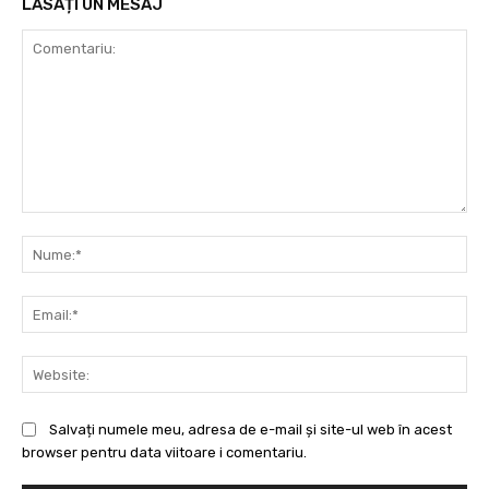
LĂSAȚI UN MESAJ
Comentariu:
Nu
Ema
Web
Salvați numele meu, adresa de e-mail și site-ul web în acest
browser pentru data viitoare i comentariu.