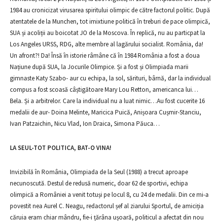
1984 au cronicizat virusarea spiritului olimpic de către factorul politic. După
atentatele de la Munchen, tot imixtiune politică în treburi de pace olimpică,
SUA și acoliții au boicotat JO de la Moscova. În replică, nu au particpat la
Los Angeles URSS, RDG, alte membre al lagărului socialist. România, da!
Un afront?! Da! Însă în istorie râmâne că în 1984 România a fost a doua
Națiune după SUA, la Jocurile Olimpice. Și a fost și Olimpiada marii
gimnaste Katy Szabo- aur cu echipa, la sol, sărituri, bârnă, dar la individual
compus a fost scoasă câștigătoare Mary Lou Retton, americanca lui…
Bela. Și a arbitrelor. Care la individual nu a luat nimic…Au fost cucerite 16
medalii de aur- Doina Melinte, Maricica Puică, Anișoara Cușmir-Stanciu,
Ivan Patzaichin, Nicu Vlad, Ion Draica, Simona Păuca…
LA SEUL-TOT POLITICA, BAT-O VINA!
Invizibilă în România, Olimpiada de la Seul (1988) a trecut aproape
necunoscută. Destul de redusă numeric, doar 62 de sportivi, echipa
olimpică a României a venit totuși pe locul 8, cu 24 de medalii. Din ce mi-a
povestit nea Aurel C. Neagu, redactorul șef al ziarului Sportul, de amiciția
căruia eram chiar mândru, fie-i țărâna ușoară, politicul a afectat din nou