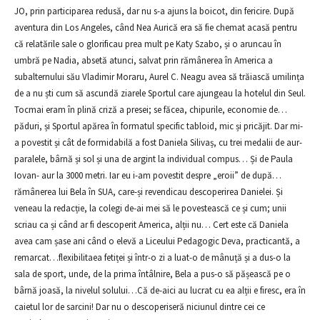
JO, prin participarea redusă, dar nu s-a ajuns la boicot, din fericire. După
aventura din Los Angeles, când Nea Aurică era să fie chemat acasă pentru
că relatările sale o glorificau prea mult pe Katy Szabo, și o aruncau în
umbră pe Nadia, absetă atunci, salvat prin rămânerea în America a
subalternului său Vladimir Moraru, Aurel C. Neagu avea să trăiască umilința
de a nu ști cum să ascundă ziarele Sportul care ajungeau la hotelul din Seul.
Tocmai eram în plină criză a presei; se făcea, chipurile, economie de…
păduri, și Sportul apărea în formatul specific tabloid, mic și pricăjit. Dar mi-
a povestit și cât de formidabilă a fost Daniela Silivaș, cu trei medalii de aur-
paralele, bârnă și sol și una de argint la individual compus… Și de Paula
Iovan- aur la 3000 metri. Iar eu i-am povestit despre „eroii” de după…
rămânerea lui Bela în SUA, care-și revendicau descoperirea Danielei. Și
veneau la redacție, la colegi de-ai mei să le povestească ce și cum; unii
scriau ca și când ar fi descoperit America, alții nu… Cert este că Daniela
avea cam șase ani când o elevă a Liceului Pedagogic Deva, practicantă, a
remarcat…flexibilitaea fetiței și într-o zi a luat-o de mânuță și a dus-o la
sala de sport, unde, de la prima întâlnire, Bela a pus-o să pășească pe o
bârnă joasă, la nivelul solului…Că de-aici au lucrat cu ea alții e firesc, era în
caietul lor de sarcini! Dar nu o descoperiseră niciunul dintre cei ce