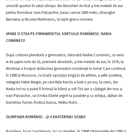
omorât sportivi în satul olimpic din Munchen! Au fost și trei medalii de aur
pentru România: Ivan Patzaichin, kaiac-canoe 1000 metri, Gheorghe
Berceanu și Nicolae Martinescu, la lupte greco-romane.
APARE O STEA PE FIRMAMENTUL SORTULUI ROMÂNESC: NADIA
COMĂNECI!
După cotitura planetară a gimnasticii, datorată Nadiei Comăneci, cu seria
ei de șapte note de 10, premieră absolută!, și trei medalii de aur, în 1976, la
Montreal a început strălucirea gimnasticii românești în lume! Care continuă
în 1980 la Moscova, cu toată opoțziția brigăzii de arbitre, a șefei acesteia,
redegista Helen Berger, pe care Bela Karoly a luat-o pe sus, la nervi, dar
Nadia tot nu a putut fi învinsă la bârnă și sol! Tot aur a câștigat din nou și
Ivan Patzaichin, iar Emilia Eberle argint la paralele și cu echipa, alături de
Dumitrița Turner, Rodica Dunca, Melita Ruhn…
OLIMPIADA ROMÂNIEI…ȘI A EKATERINEI SZABO
România, locul 2 pe Națiuni, la Los Angeles, în 1984! Olimpiadele din 1980 și