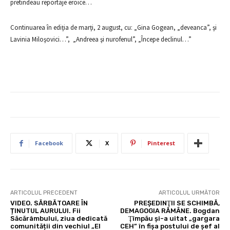
pretindeau reportaje eroice…
Continuarea în ediţia de marţi, 2 august, cu: „Gina Gogean, „deveanca”, şi
Lavinia Miloşovici…”, „Andreea şi nurofenul”, „Începe declinul…”
Facebook
X
Pinterest
ARTICOLUL PRECEDENT
ARTICOLUL URMĂTOR
VIDEO. SĂRBĂTOARE ÎN
PREŞEDINŢII SE SCHIMBĂ,
ȚINUTUL AURULUI. Fii
DEMAGOGIA RĂMÂNE. Bogdan
Săcărâmbului, ziua dedicată
Ţîmpău şi-a uitat „gargara
comunității din vechiul „El
CEH” în fişa postului de şef al