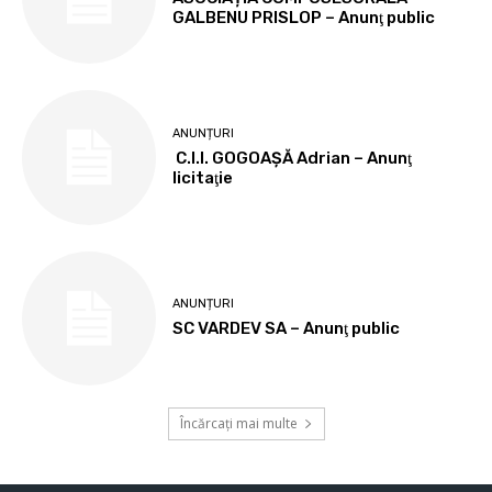
GALBENU PRISLOP – Anunţ public
ANUNȚURI
C.I.I. GOGOAŞĂ Adrian – Anunţ
licitaţie
ANUNȚURI
SC VARDEV SA – Anunţ public
Încărcați mai multe