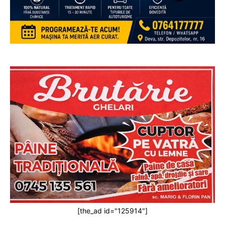
[the_ad id="125914"]