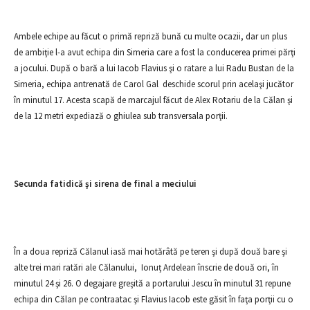
Ambele echipe au făcut o primă repriză bună cu multe ocazii, dar un plus
de ambiţie l-a avut echipa din Simeria care a fost la conducerea primei părţi
a jocului. După o bară a lui Iacob Flavius şi o ratare a lui Radu Bustan de la
Simeria, echipa antrenată de Carol Gal deschide scorul prin acelaşi jucător
în minutul 17. Acesta scapă de marcajul făcut de Alex Rotariu de la Călan şi
de la 12 metri expediază o ghiulea sub transversala porţii.
Secunda fatidică şi sirena de final a meciului
În a doua repriză Călanul iasă mai hotărâtă pe teren şi după două bare şi
alte trei mari ratări ale Călanului, Ionuţ Ardelean înscrie de două ori, în
minutul 24 şi 26. O degajare greşită a portarului Jescu în minutul 31 repune
echipa din Călan pe contraatac şi Flavius Iacob este găsit în faţa porţii cu o