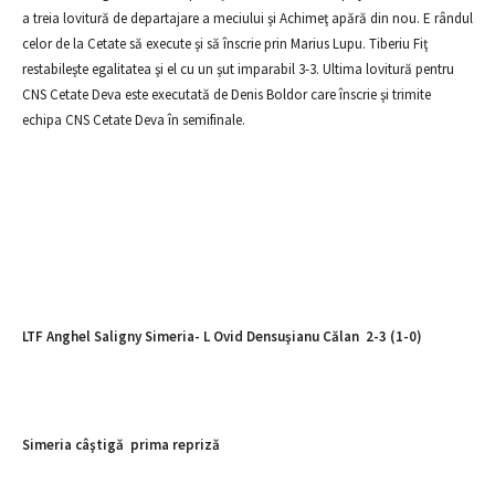
a treia lovitură de departajare a meciului şi Achimeţ apără din nou. E rândul
celor de la Cetate să execute şi să înscrie prin Marius Lupu. Tiberiu Fiţ
restabileşte egalitatea şi el cu un şut imparabil 3-3. Ultima lovitură pentru
CNS Cetate Deva este executată de Denis Boldor care înscrie şi trimite
echipa CNS Cetate Deva în semifinale.
LTF Anghel Saligny Simeria- L Ovid Densuşianu Călan 2-3 (1-0)
Simeria câştigă prima repriză