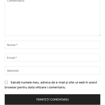
Comentariu:
Nu
Ema
Web
Salvați numele meu, adresa de e-mail și site-ul web în acest
browser pentru data viitoare i comentariu.