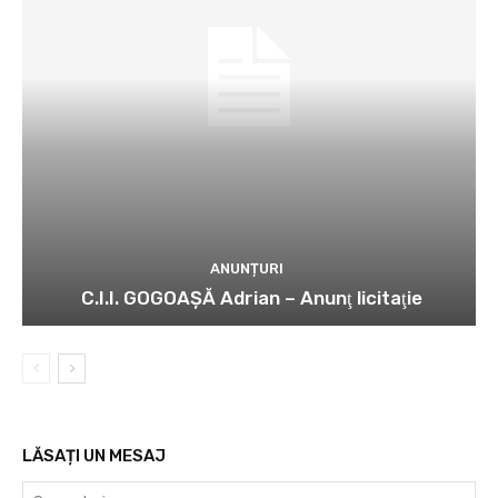
ANUNȚURI
C.I.I. GOGOAŞĂ Adrian – Anunţ licitaţie
LĂSAȚI UN MESAJ