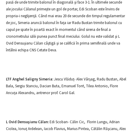
pasă de unde trimite balonul în diagonală şi face 3-1. În ultimele secunde
ale jocului Călanul primeşte un gol de portar, Edi Scoban este învins de
propria-i neglijenţă. Când mai erau 20 de secunde din timpul regulamentar
de joc, Simeria aruncă balonul în faţa iar Radu Bustan trimite balonul cu
capul pe spate în poartă exact în momentul când sirena de final a
cronometrului sălii punea punct final meciului. Golul nu este validat şi L
Ovid Densuşianu Călan câştigă şi se califică în prima semifinală unde va
întâlnii echipa CNS Cetate Deva.
LTF Anghel Saligny Simeria:
Jescu Vlăduţ- Alex Vârşag, Radu Bustan, Abel
Bala, Sergiu Stanciu, Dacian Buta, Emanuel Tont, Tilea Antonio, Flore
Ancuţa Alexandru, antrenor prof. Carol Gal.
L Ovid Densuşianu Călan:
Edi Scoban- Călin Cic, Florin Lungu, Adrian
Ciolea, Ionuţ Ardelean, Iacob Flavius, Marius Pintea, Cătălin Răşcanu, Alex