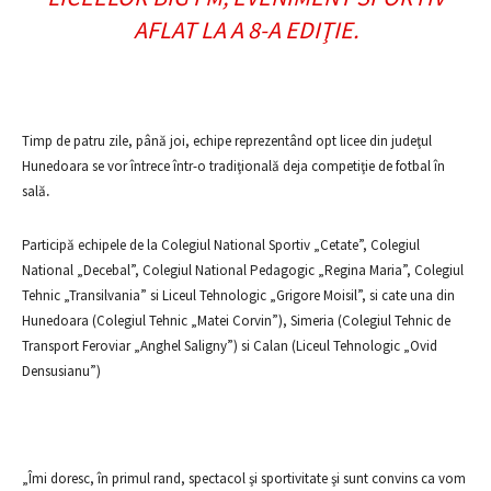
AFLAT LA A 8-A EDIŢIE.
Timp de patru zile, până joi, echipe reprezentând opt licee din judeţul
Hunedoara se vor întrece într-o tradiţională deja competiţie de fotbal în
sală
.
Participă echipele de la Colegiul National Sportiv „Cetate”, Colegiul
National „Decebal”, Colegiul National Pedagogic „Regina Maria”, Colegiul
Tehnic „Transilvania” si Liceul Tehnologic „Grigore Moisil”, si cate una din
Hunedoara (Colegiul Tehnic „Matei Corvin”), Simeria (Colegiul Tehnic de
Transport Feroviar „Anghel Saligny”) si Calan (Liceul Tehnologic „Ovid
Densusianu”)
„Îmi doresc, în primul rand, spectacol şi sportivitate şi sunt convins ca vom