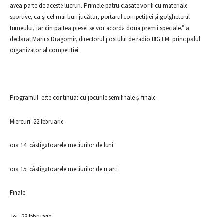
avea parte de aceste lucruri. Primele patru clasate vor fi cu materiale
sportive, ca şi cel mai bun jucător, portarul competiţiei şi golgheterul
turneului, iar din partea presei se vor acorda doua premii speciale.” a
declarat Marius Dragomir, directorul postului de radio BIG FM, principalul
organizator al competitiei.
Programul este continuat cu jocurile semifinale şi finale.
Miercuri, 22 februarie
ora 14: câstigatoarele meciurilor de luni
ora 15: câstigatoarele meciurilor de marti
Finale
Joi, 23 februarie