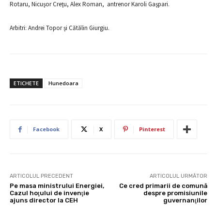
Rotaru, Nicuşor Creţu, Alex Roman, antrenor Karoli Gaşpari.
Arbitri: Andrei Topor şi Cătălin Giurgiu.
ETICHETE
Hunedoara
Facebook
X
Pinterest
ARTICOLUL PRECEDENT
ARTICOLUL URMĂTOR
Pe masa ministrului Energiei,
Ce cred primarii de comună
Cazul hoţului de invenţie
despre promisiunile
ajuns director la CEH
guvernanţilor