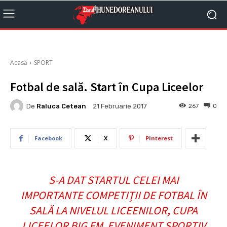
Acasă
SPORT
Fotbal de sală. Start în Cupa Liceelor
De
Raluca Cetean
267
0
21 Februarie 2017
Facebook
X
Pinterest
S-A DAT STARTUL CELEI MAI
IMPORTANTE COMPETIŢII DE FOTBAL ÎN
SALĂ LA NIVELUL LICEENILOR
,
CUPA
LICEELOR BIG FM, EVENIMENT SPORTIV