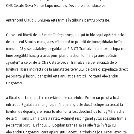
CNS Cetate Deva Marius Lupu înscrie şi Deva preia conducerea.
Antrenorul Claudiu Ghiurea este trimis în tribună pentru proteste.
O lovitură liberă de la 6 metri în faţa porţii, un şut în blocajul apărării celor
de la Liceul Sportiv mingea este împinsă în poartă de Ionuţ Mihalache în
minutul 23 şi se restabileşte egalitatea 2-2. CT Transilvania a fost echipa mai
bine pregătită fizic şi a avut prim planul acţiunilor în faţa unei apărări
„şvaiţer” a celor de la CNS Cetate Deva. Transilvania beneficiază de o
lovitură liberă indirectă de la jumătatea terenului pe care o expediază direct
pe poartă şi înscriu dar golul este anulat de arbitri. Portarul Alexandru
Grigorescu
a făcut spectacol pe teren certându-se cu arbitrul Fodor iar jocul a fost
întrerupt. Egalul s-a menţine până la final şi cele două echipe au trecut la
lovituri de departajare. Seria loviturilor a fost deschisă de Ionuţ Mihalache
de la CT Transilvania care a ratat, Achimeţ respingând şutul acestuia trimis
pe centrul porţii. E rândul lui Bogdan Branea să se afle faţă în faţă cu
Alexandru Grigorescu care apără şutul acestuia trimis pe jos. Grosu execută