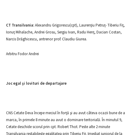
CT Transilvania:
Alexandru Grigorescu(cpt), Laurenţiu Petruţ- Tiberiu Fiţ,
Ionuţ Mihalache, Andrei Grosu, Sergiu Ivan, Radu Henţ, Dacian Costan,
Narcis Drăghicescu, antrenor prof. Claudiu Giurea.
Arbitru Fodor Andrei
Joc egal şi lovituri de departajare
CNS Cetate Deva începe meciul în forţă şi au avut câteva ocazii bune de a
marca, în primele 8 minute au avut o dominare teritorială. În minutul 9,
Cetate deschide scorul prin cpt. Robert Thot. Peste alte 2 minute
Transilvania restabileşte egalitatea prin Tiberiu Fiţ. Imediat juniorul de la