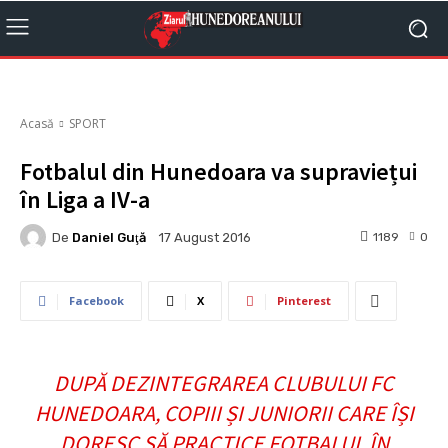
Acasă
SPORT
Fotbalul din Hunedoara va supraviețui
în Liga a IV-a
De
Daniel Guţă
1189
0
17 August 2016
Facebook
X
Pinterest
DUPĂ DEZINTEGRAREA CLUBULUI FC
HUNEDOARA, COPIII ȘI JUNIORII CARE ÎȘI
DORESC SĂ PRACTICE FOTBALUL ÎN