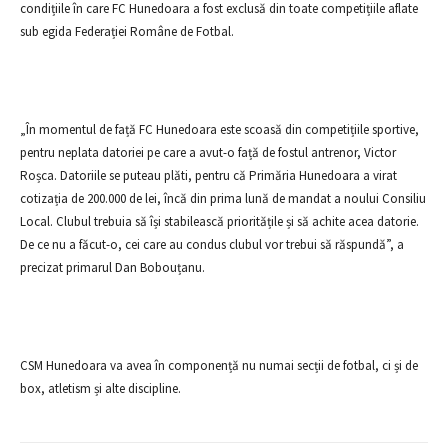
condițiile în care FC Hunedoara a fost exclusă din toate competițiile aflate
sub egida Federației Române de Fotbal.
„În momentul de față FC Hunedoara este scoasă din competițiile sportive,
pentru neplata datoriei pe care a avut-o față de fostul antrenor, Victor
Roșca. Datoriile se puteau plăti, pentru că Primăria Hunedoara a virat
cotizația de 200.000 de lei, încă din prima lună de mandat a noului Consiliu
Local. Clubul trebuia să își stabilească prioritățile și să achite acea datorie.
De ce nu a făcut-o, cei care au condus clubul vor trebui să răspundă”, a
precizat primarul Dan Bobouțanu.
CSM Hunedoara va avea în componență nu numai secții de fotbal, ci și de
box, atletism și alte discipline.