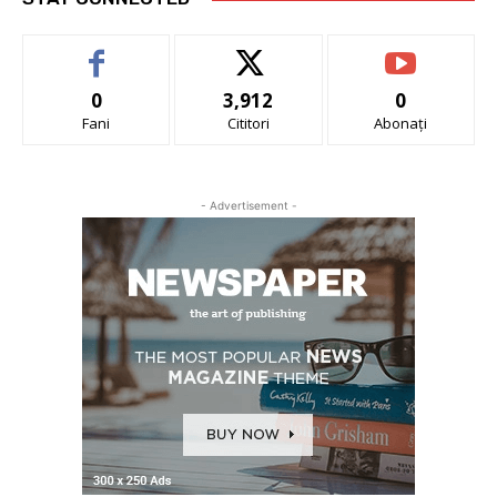
0
3,912
0
Fani
Cititori
Abonați
- Advertisement -