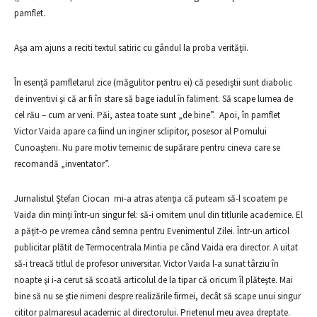
pamflet.
Aşa am ajuns a reciti textul satiric cu gândul la proba verităţii.
În esenţă pamfletarul zice (măgulitor pentru ei) că pesediştii sunt diabolic
de inventivi şi că ar fi în stare să bage iadul în faliment. Să scape lumea de
cel rău – cum ar veni. Păi, astea toate sunt „de bine”.
Apoi, în pamflet
Victor Vaida apare ca fiind un inginer sclipitor, posesor al Pomului
Cunoaşterii. Nu pare motiv temeinic de supărare pentru cineva care se
recomandă „inventator”.
Jurnalistul Ştefan Ciocan mi-a atras atenţia că puteam să-l scoatem pe
Vaida din minţi într-un singur fel: să-i omitem unul din titlurile academice. El
a păţit-o pe vremea când semna pentru Evenimentul Zilei. Într-un articol
publicitar plătit de Termocentrala Mintia pe când Vaida era director. A uitat
să-i treacă titlul de profesor universitar. Victor Vaida l-a sunat târziu în
noapte şi i-a cerut să scoată articolul de la tipar că oricum îl plăteşte. Mai
bine să nu se ştie nimeni despre realizările firmei, decât să scape unui singur
cititor palmaresul academic al directorului. Prietenul meu avea dreptate.