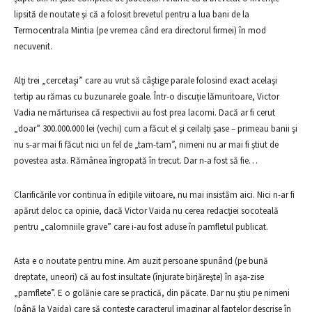
lipsită de noutate şi că a folosit brevetul pentru a lua bani de la
Termocentrala Mintia (pe vremea când era directorul firmei) în mod
necuvenit.
Alţi trei „cercetaşi” care au vrut să câştige parale folosind exact acelaşi
tertip au rămas cu buzunarele goale. Într-o discuţie lămuritoare, Victor
Vadia ne mărturisea că respectivii au fost prea lacomi. Dacă ar fi cerut
„doar” 300.000.000 lei (vechi) cum a făcut el şi ceilalţi şase – primeau banii şi
nu s-ar mai fi făcut nici un fel de „tam-tam”, nimeni nu ar mai fi ştiut de
povestea asta. Rămânea îngropată în trecut. Dar n-a fost să fie…
Clarificările vor continua în ediţiile viitoare, nu mai insistăm aici. Nici n-ar fi
apărut deloc ca opinie, dacă Victor Vaida nu cerea redacţiei socoteală
pentru „calomniile grave” care i-au fost aduse în pamfletul publicat.
Asta e o noutate pentru mine. Am auzit persoane spunând (pe bună
dreptate, uneori) că au fost insultate (înjurate birjăreşte) în aşa-zise
„pamflete”. E o golănie care se practică, din păcate. Dar nu ştiu pe nimeni
(până la Vaida) care să conteste caracterul imaginar al faptelor descrise în