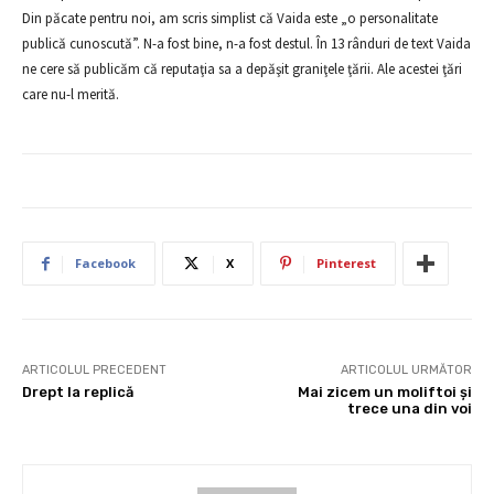
Din păcate pentru noi, am scris simplist că Vaida este „o personalitate
publică cunoscută”. N-a fost bine, n-a fost destul. În 13 rânduri de text Vaida
ne cere să publicăm că reputaţia sa a depăşit graniţele ţării. Ale acestei ţări
care nu-l merită.
Facebook
X
Pinterest
ARTICOLUL PRECEDENT
ARTICOLUL URMĂTOR
Drept la replică
Mai zicem un moliftoi şi
trece una din voi