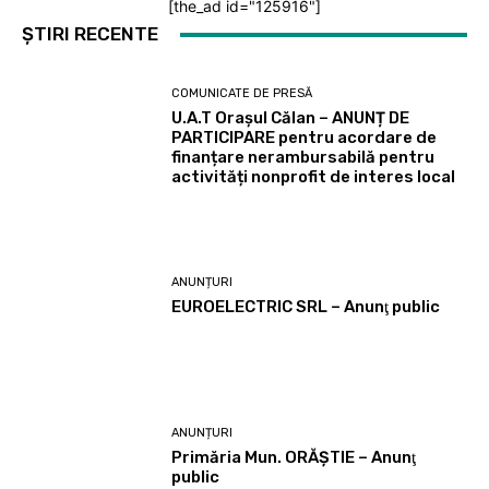
[the_ad id="125916"]
ȘTIRI RECENTE
COMUNICATE DE PRESĂ
U.A.T Orașul Călan – ANUNȚ DE
PARTICIPARE pentru acordare de
finanțare nerambursabilă pentru
activități nonprofit de interes local
ANUNȚURI
EUROELECTRIC SRL – Anunţ public
ANUNȚURI
Primăria Mun. ORĂȘTIE – Anunţ
public