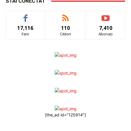
STAI CONECTAT
17,116
110
7,410
Fani
Cititori
Abonați
[the_ad id="125914"]