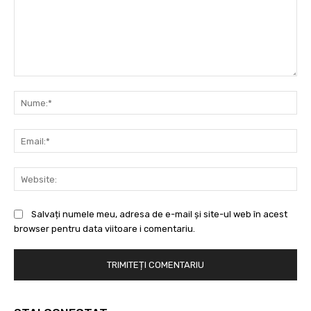
Comentariu:
Nu
Ema
Web
Salvați numele meu, adresa de e-mail și site-ul web în acest
browser pentru data viitoare i comentariu.