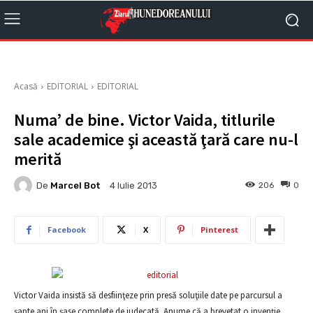
Acasă
EDITORIAL
EDITORIAL
Numa’ de bine. Victor Vaida, titlurile
sale academice şi această ţară care nu-l
merită
De
Marcel Bot
206
0
4 Iulie 2013
Facebook
X
Pinterest
Victor Vaida insistă să desfiinţeze prin presă soluţiile date pe parcursul a
şapte ani în şase complete de judecată. Anume că a brevetat o invenţie