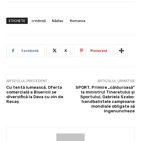
ETICHETE
credinţă
Nădlac
Romania
Facebook
X
Pinterest
ARTICOLUL PRECEDENT
ARTICOLUL URMĂTOR
Cu tentă lumească. Oferta
SPORT. Primire „călduroasă”
comercială a Bisericii se
la ministrul Tineretului şi
diversifică la Deva cu vin de
Sportului, Gabriela Szabo:
Recaş
handbalistele campioane
mondiale obligate să
îngenuncheze