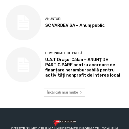
ANUNȚURI
SC VARDEV SA – Anunţ public
COMUNICATE DE PRESĂ
U.A.T Orașul Călan – ANUNȚ DE
PARTICIPARE pentru acordare de
finanțare nerambursabilă pentru
activități nonprofit de interes local
Încărcați mai multe
CITEȘTE ZILNIC CELE MAI IMPORTANTE INFORMAȚII LOCALE ÎN