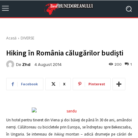
Acasă
DIVERSE
Hiking în România călugărilor budişti
De
Zhd
200
1
4 August 2014
Facebook
X
Pinterest
Un hotel pentru tineret din Viena şi doi băieţi de până în 30 de ani, amândoi
nemţi. Călătoreau cu bicicletele prin Europa, se îndreptau spre Bekescsaba,
în Ungaria. Se interesau de
hiking
montan – adică drumeţie pe cărări de