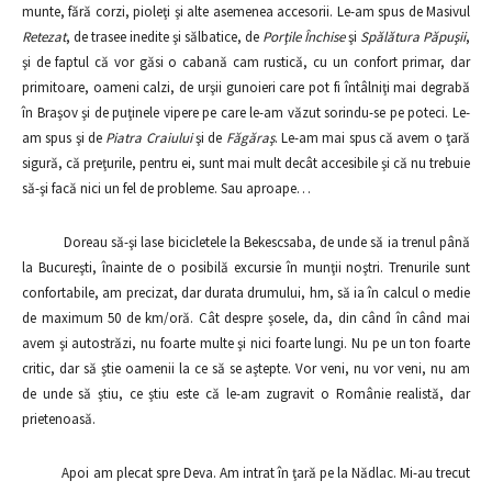
munte, fără corzi, pioleţi şi alte asemenea accesorii. Le-am spus de Masivul
Retezat
, de trasee inedite şi sălbatice, de
Porţile Închise
şi
Spălătura Păpuşii
,
şi de faptul că vor găsi o cabană cam rustică, cu un confort primar, dar
primitoare, oameni calzi, de urşii gunoieri care pot fi întâlniţi mai degrabă
în Braşov şi de puţinele vipere pe care le-am văzut sorindu-se pe poteci. Le-
am spus şi de
Piatra Craiului
şi de
Făgăraş
. Le-am mai spus că avem o ţară
sigură, că preţurile, pentru ei, sunt mai mult decât accesibile şi că nu trebuie
să-şi facă nici un fel de probleme. Sau aproape…
Doreau să-şi lase bicicletele la Bekescsaba, de unde să ia trenul până
la Bucureşti, înainte de o posibilă excursie în munţii noştri. Trenurile sunt
confortabile, am precizat, dar durata drumului, hm, să ia în calcul o medie
de maximum 50 de km/oră. Cât despre şosele, da, din când în când mai
avem şi autostrăzi, nu foarte multe şi nici foarte lungi. Nu pe un ton foarte
critic, dar să ştie oamenii la ce să se aştepte. Vor veni, nu vor veni, nu am
de unde să ştiu, ce ştiu este că le-am zugravit o Românie realistă, dar
prietenoasă.
Apoi am plecat spre Deva. Am intrat în ţară pe la Nădlac. Mi-au trecut