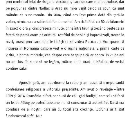
prin minte tot felul de slogane electorale, care de care mai patriotice, dar
pe porţiunea dintre Nădlac şi Arad nu mi-a venit deloc să spun că sunt
mândru că sunt român. Din 2004, când am ieşit prima dată din ţară la
volan, nimic nu s-a schimbat fundamental. Am străbătut cei 50 de kilometri
în exact o oră şi cinciprezece minute, prins între tiruri şi trecând peste calea
ferată de parcă eram pe arătură. Tot felul de ocoliri şi improvizaţii, treceri la
nivel, oraşe prin care abia te târăşti (a se vedea Pecica…). Voi spune că
intrarea în România dinspre vest e o ruşine naţională. E prima carte de
vizită, e prima impresie, cea despre care se spune că ar conta. În 25 de ani
nu am fost în stare să ne legăm, măcar de la Arad la Nădlac, de vestul
continentului.
Ajuns în ţară, am dat drumul la radio şi am auzit că e importantă
confesiunea religioasă a viitorului preşedinte. Am avut o revelaţie – între
1989 şi 2014, România a fost condusă de călugări budişti, care ştiu să facă
un fel de
hiking
pe poteci tibetane, nu să construiască autostrăzi. Dacă era
condusă de ai noştri, care au cu totul alte credinţe, lucrurile ar fi stat
fundamental altfel. Nu?