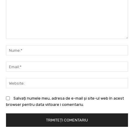
Comentariu:
Nu
Ema
Web
Salvați numele meu, adresa de e-mail și site-ul web în acest
browser pentru data viitoare i comentariu.