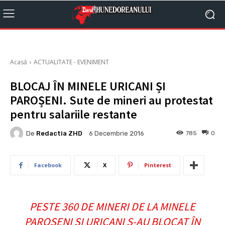
Acasă
ACTUALITATE - EVENIMENT
BLOCAJ ÎN MINELE URICANI ȘI
PAROȘENI. Sute de mineri au protestat
pentru salariile restante
De
Redactia ZHD
785
0
6 Decembrie 2016
Facebook
X
Pinterest
PESTE 360 DE MINERI DE LA MINELE
PAROȘENI ȘI URICANI S-AU BLOCAT ÎN