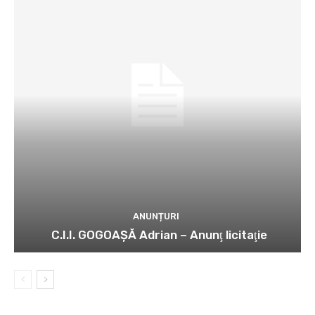
ANUNȚURI
C.I.I. GOGOAŞĂ Adrian – Anunţ licitaţie