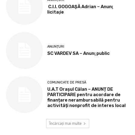
C.I.I. GOGOAŞĂ Adrian – Anunţ
licitaţie
ANUNȚURI
SC VARDEV SA – Anunţ public
COMUNICATE DE PRESĂ
U.A.T Orașul Călan – ANUNȚ DE
PARTICIPARE pentru acordare de
finanțare nerambursabilă pentru
activități nonprofit de interes local
Încărcați mai multe