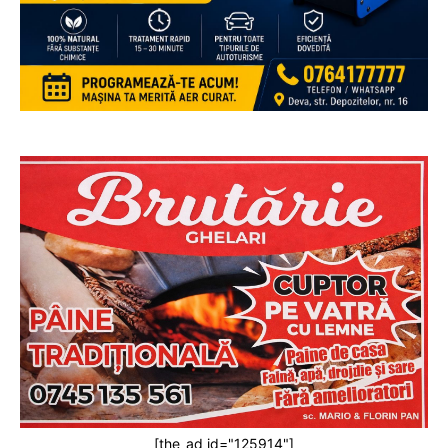
[the_ad id="125914"]