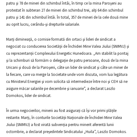
patru şi 78 de mineri din schimbul întâi, în timp ce la mina Paroşeni au
protestat în subteran 27 de mineri din schimbul trei, alţi 64 din schimbul
patru şi 141 din schimbul întâi. În total, 357 de mineri de la cele două mine
au oprit lucru, cerându-şi drepturile salariale.
Marţi dimineaţă, o comisie formată din ortaci şi lideri de sindicat a
negociat cu conducerea Societăţii de Închideri Mine Valea Jiului (SNIMVJ) și
cu reprezentanții Complexului Energetic Hunedoara. „Am stabilit la pontaj
şi la schimburi să formăm o delegaţie de patru persoane, două de la mina
Uricani şi două de la Paroşeni, câte un lider de sindicat şi câte un miner de
la fiecare, care va merge la Societate unde vom discuta, vom lua legătura
cu Ministerul Energiei şi vom solicita să intermedieze între noi şi CEH să ne
asigure măcar salariile pe decembrie şi ianuarie”, a declarat Laszlo
Domokos, lider de sindicat.
În urma negocierilor, minerii au fost asigurați că își vor primi plățile
restante. Marți, în conturile Societății Naționale de Închideri Mine Valea
Jiului (SNIMVJ) a fost virată subvenția pentru minerit aferentă lunii
octombrie, a declarat președintele Sindicatului „Huila”, Laszlo Domokos.