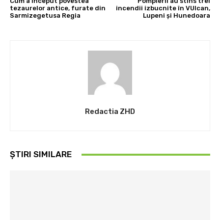
Cum a început povestea
Pompierii au stins trei
tezaurelor antice, furate din
incendii izbucnite în VUlcan,
Sarmizegetusa Regia
Lupeni și Hunedoara
Redactia ZHD
ȘTIRI SIMILARE