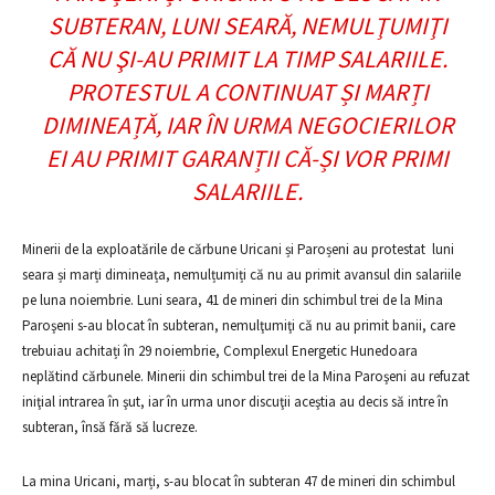
SUBTERAN, LUNI SEARĂ, NEMULŢUMIŢI
CĂ NU ŞI-AU PRIMIT LA TIMP SALARIILE.
PROTESTUL A CONTINUAT ȘI MARȚI
DIMINEAȚĂ, IAR ÎN URMA NEGOCIERILOR
EI AU PRIMIT GARANȚII CĂ-ȘI VOR PRIMI
SALARIILE.
Minerii de la exploatările de cărbune Uricani și Paroșeni au protestat luni
seara și marți dimineața, nemulțumiți că nu au primit avansul din salariile
pe luna noiembrie. Luni seara, 41 de mineri din schimbul trei de la Mina
Paroşeni s-au blocat în subteran, nemulţumiţi că nu au primit banii, care
trebuiau achitați în 29 noiembrie, Complexul Energetic Hunedoara
neplătind cărbunele. Minerii din schimbul trei de la Mina Paroşeni au refuzat
iniţial intrarea în şut, iar în urma unor discuţii aceştia au decis să intre în
subteran, însă fără să lucreze.
La mina Uricani, marți, s-au blocat în subteran 47 de mineri din schimbul