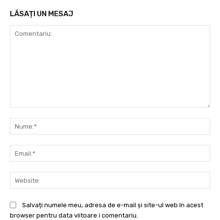
LĂSAȚI UN MESAJ
Comentariu:
Nu
Ema
Web
Salvați numele meu, adresa de e-mail și site-ul web în acest
browser pentru data viitoare i comentariu.