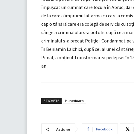
împuşcat un cumnat care locuia în Abrud, dar şi
de la care a împrumutat arma cu care a comis 
cap o tânără care era colegă de serviciu cu soţi
sânge a criminalului s-a potolit după ce a mai 
criminalul s-a predat Poliţiei. Condamnat pe 
în Beniamin Laichici, după cel al unei cântăr
Penal, a obţinut transformarea pedepsei în 25
ani.
ETICHETE
Hunedoara
Facebook
Acțiune