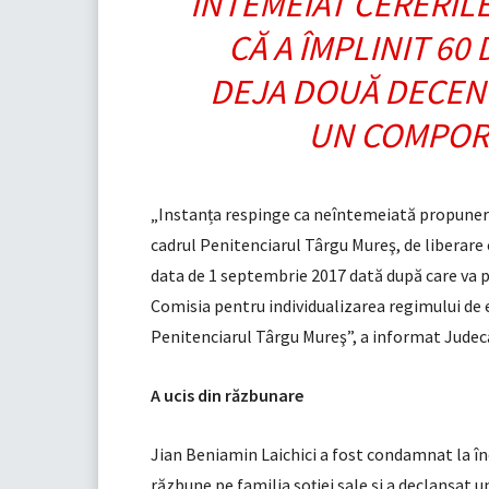
ÎNTEMEIAT CERERILE
CĂ A ÎMPLINIT 60 
DEJA DOUĂ DECENI
UN COMPOR
„Instanța respinge ca neîntemeiată propunere
cadrul Penitenciarul Târgu Mureş, de liberare
data de 1 septembrie 2017 dată după care va p
Comisia pentru individualizarea regimului de e
Penitenciarul Târgu Mureş”, a informat Judec
A ucis din răzbunare
Jian Beniamin Laichici a fost condamnat la înc
răzbune pe familia soţiei sale şi a declanşat u