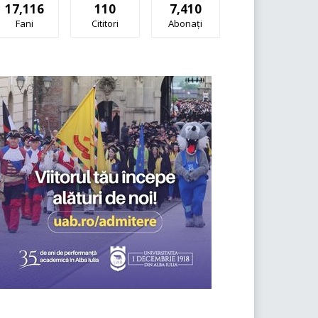
17,116
110
7,410
Fani
Cititori
Abonați