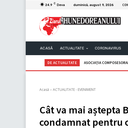
C
CO
24.9
Deva
duminică, august 9, 2026
ACASĂ
ACTUALITATE
CORONAVIRUS
DE ACTUALITATE
ASOCIAȚIA COMPOSESORALĂ G
C.I.I. GOGOAŞĂ Adrian – An
Acasă
ACTUALITATE - EVENIMENT
Cât va mai aștepta 
condamnat pentru ce