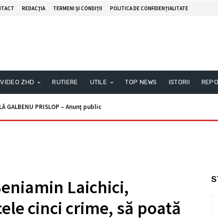
NTACT
REDACŢIA
TERMENI ȘI CONDIȚII
POLITICA DE CONFIDENȚIALITATE
VIDEO ZHD
RUTIERE
UTILE
TOP NEWS
ISTORII
REPO
ALBENU PRISLOP – Anunţ public
unţ licitaţie
S
Beniamin Laichici,
le cinci crime, să poată