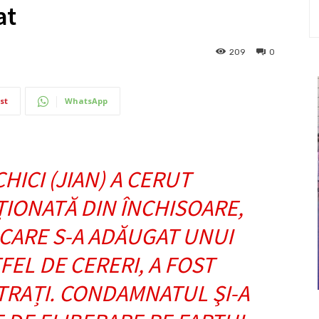
at
209
0
st
WhatsApp
HICI (JIAN) A CERUT
IONATĂ DIN ÎNCHISOARE,
 CARE S-A ADĂUGAT UNUI
FEL DE CERERI, A FOST
TRAȚI. CONDAMNATUL ŞI-A