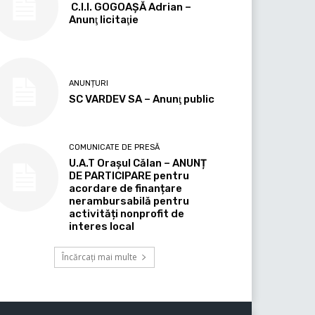
C.I.I. GOGOAŞĂ Adrian –
Anunţ licitaţie
ANUNȚURI
SC VARDEV SA – Anunţ public
COMUNICATE DE PRESĂ
U.A.T Orașul Călan – ANUNȚ
DE PARTICIPARE pentru
acordare de finanțare
nerambursabilă pentru
activități nonprofit de
interes local
Încărcați mai multe