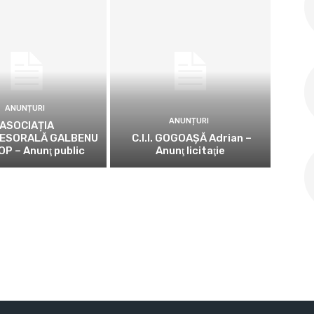
ANUNȚURI
ANUNȚURI
ASOCIAȚIA
ESORALĂ GALBENU
C.I.I. GOGOAŞĂ Adrian –
OP – Anunţ public
Anunţ licitaţie