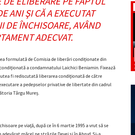
 DE ELIBERARE PE FAPTUL
DE ANI ŞI CĂ A EXECUTAT
I DE ÎNCHISOARE, AVÂND
TAMENT ADECVAT.
a formulată de Comisia de liberări condiționate din
 condiţionată a condamnatului Laichici Beniamin. Fixează
utea fi rediscutată liberarea condiţionată de către
xecutare a pedepselor privative de libertate din cadrul
ătoria Târgu Mureș.
hisoare pe viaţă, după ce în 6 martie 1995 a vrut să se
n adevărat măcel pe străzile Devei şi în Abrud. Şi-a