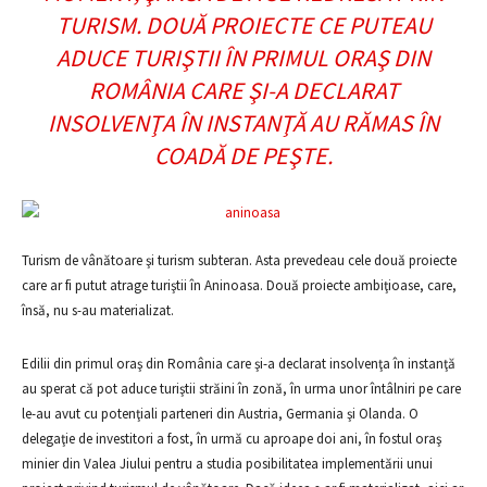
TURISM. DOUĂ PROIECTE CE PUTEAU
ADUCE TURIŞTII ÎN PRIMUL ORAŞ DIN
ROMÂNIA CARE ŞI-A DECLARAT
INSOLVENŢA ÎN INSTANŢĂ AU RĂMAS ÎN
COADĂ DE PEŞTE.
Turism de vânătoare şi turism subteran. Asta prevedeau cele două proiecte
care ar fi putut atrage turiştii în Aninoasa. Două proiecte ambiţioase, care,
însă, nu s-au materializat.
Edilii din primul oraş din România care şi-a declarat insolvenţa în instanţă
au sperat că pot aduce turiştii străini în zonă, în urma unor întâlniri pe care
le-au avut cu potenţiali parteneri din Austria, Germania şi Olanda. O
delegaţie de investitori a fost, în urmă cu aproape doi ani, în fostul oraş
minier din Valea Jiului pentru a studia posibilitatea implementării unui