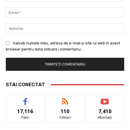
Ema
Web
Salvați numele meu, adresa de e-mail și site-ul web în acest
browser pentru data viitoare i comentariu.
STAI CONECTAT
17,116
110
7,410
Fani
Cititori
Abonați