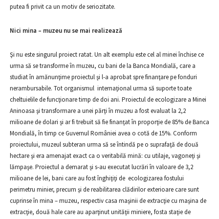
putea fi privit ca un motiv de seriozitate.
Nici mina – muzeu nu se mai realizează
Şi nu este singurul proiect ratat. Un alt exemplu este cel al minei închise ce
urma să se transforme în muzeu, cu bani de la Banca Mondială, care a
studiat în amănunţime proiectul şi l-a aprobat spre finanţare pe fonduri
nerambursabile. Tot organismul internaţional urma să suporte toate
cheltuielile de funcţionare timp de doi ani. Proiectul de ecologizare a Minei
Aninoasa şi transformare a unei părţi în muzeu a fost evaluat la 2,2
milioane de dolari şi ar fi trebuit să fie finanţat în proporţie de 85% de Banca
Mondială, în timp ce Guvernul României avea o cotă de 15%. Conform
proiectului, muzeul subteran urma să se întindă pe o suprafaţă de două
hectare şi era amenajat exact ca o veritabilă mină: cu utilaje, vagoneţi şi
lămpaşe. Proiectul a demarat şi s-au executat lucrări în valoare de 3,2
milioane de lei, bani care au fost înghiţiţi de ecologizarea fostului
perimetru minier, precum şi de reabilitarea clădirilor exterioare care sunt
cuprinse în mina – muzeu, respectiv casa maşinii de extracţie cu maşina de
extracţie, două hale care au aparţinut unităţii miniere, fosta staţie de