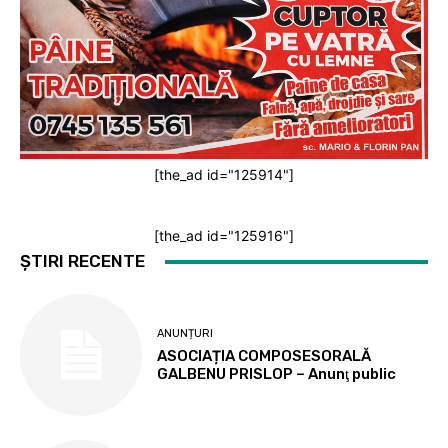
[the_ad id="125914"]
[the_ad id="125916"]
ȘTIRI RECENTE
ANUNȚURI
ASOCIAȚIA COMPOSESORALĂ
GALBENU PRISLOP – Anunţ public