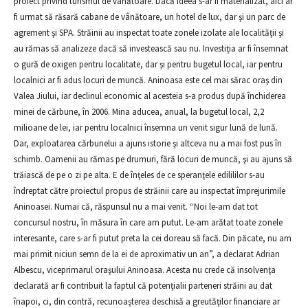
proiect privind turismul de vânătoare. Dacă ideea s-ar fi materializat, aici ar
fi urmat să răsară cabane de vânătoare, un hotel de lux, dar şi un parc de
agrement şi SPA. Străinii au inspectat toate zonele izolate ale localităţii şi
au rămas să analizeze dacă să investească sau nu. Investiţia ar fi însemnat
o gură de oxigen pentru localitate, dar şi pentru bugetul local, iar pentru
localnici ar fi adus locuri de muncă. Aninoasa este cel mai sărac oraş din
Valea Jiului, iar declinul economic al acesteia s-a produs după închiderea
minei de cărbune, în 2006. Mina aducea, anual, la bugetul local, 2,2
milioane de lei, iar pentru localnici însemna un venit sigur lună de lună.
Dar, exploatarea cărbunelui a ajuns istorie şi altceva nu a mai fost pus în
schimb. Oamenii au rămas pe drumuri, fără locuri de muncă, şi au ajuns să
trăiască de pe o zi pe alta. E de înţeles de ce speranţele edilililor s-au
îndreptat către proiectul propus de străinii care au inspectat împrejurimile
Aninoasei. Numai că, răspunsul nu a mai venit. “Noi le-am dat tot
concursul nostru, în măsura în care am putut. Le-am arătat toate zonele
interesante, care s-ar fi putut preta la cei doreau să facă. Din păcate, nu am
mai primit niciun semn de la ei de aproximativ un an”, a declarat Adrian
Albescu, viceprimarul oraşului Aninoasa. Acesta nu crede că insolvenţa
declarată ar fi contribuit la faptul că potenţialii parteneri străini au dat
înapoi, ci, din contră, recunoaşterea deschisă a greutăţilor financiare ar