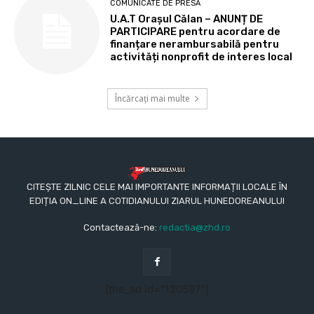
COMUNICATE DE PRESĂ
U.A.T Orașul Călan – ANUNȚ DE
PARTICIPARE pentru acordare de
finanțare nerambursabilă pentru
activități nonprofit de interes local
Încărcați mai multe
CITEȘTE ZILNIC CELE MAI IMPORTANTE INFORMAȚII LOCALE ÎN
EDIȚIA ON_LINE A COTIDIANULUI ZIARUL HUNEDOREANULUI
Contactează-ne:
redactia@zhd.ro
[the_ad id="120597"]