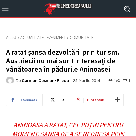
Acasă
ACTUALITATE - EVENIMENT
COMUNITATE
A ratat şansa dezvoltării prin turism.
Austriecii nu mai sunt interesaţi de
vânătoarea în pădurile Aninoasei
De
Carmen Cosman-Preda
162
1
25 Martie 2014
Facebook
X
Pinterest
ANINOASA A RATAT, CEL PUŢIN PENTRU
MOMENT, ŞANSA DE A SE REDRESA PRIN