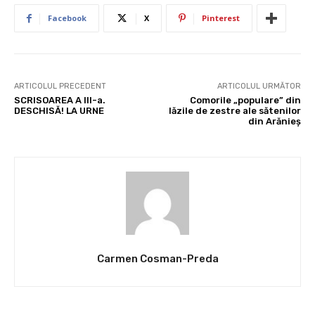
Facebook
X
Pinterest
ARTICOLUL PRECEDENT
ARTICOLUL URMĂTOR
SCRISOAREA A III-a.
Comorile „populare” din
DESCHISĂ! LA URNE
lăzile de zestre ale sătenilor
din Arănieş
Carmen Cosman-Preda