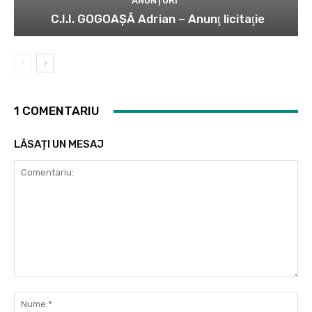
ANUNȚURI
C.I.I. GOGOAŞĂ Adrian – Anunţ licitaţie
1 COMENTARIU
LĂSAȚI UN MESAJ
Comentariu:
Nu