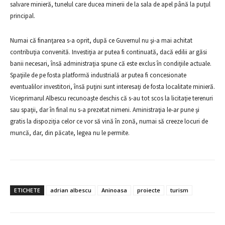
salvare minieră, tunelul care ducea minerii de la sala de apel până la puţul
principal.
Numai că finanţarea s-a oprit, după ce Guvernul nu şi-a mai achitat
contribuţia convenită. Investiţia ar putea fi continuată, dacă edilii ar găsi
banii necesari, însă administraţia spune că este exclus în condiţiile actuale.
Spaţiile de pe fosta platformă industrială ar putea fi concesionate
eventualilor investitori, însă puţini sunt interesaţi de fosta localitate minieră.
Viceprimarul Albescu recunoaşte deschis că s-au tot scos la licitaţie terenuri
sau spaţii, dar în final nu s-a prezetat nimeni. Aministraţia le-ar pune şi
gratis la dispoziţia celor ce vor să vină în zonă, numai să creeze locuri de
muncă, dar, din păcate, legea nu le permite.
ETICHETE
adrian albescu
Aninoasa
proiecte
turism