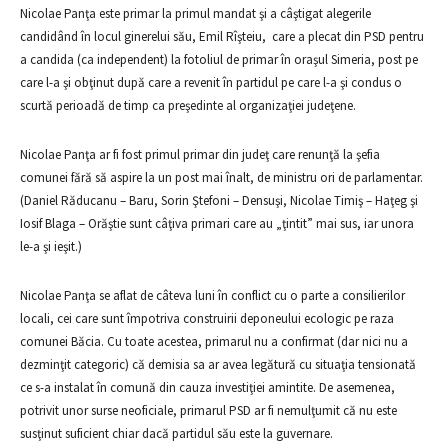
Nicolae Panţa este primar la primul mandat şi a câştigat alegerile
candidând în locul ginerelui său, Emil Rîşteiu, care a plecat din PSD pentru
a candida (ca independent) la fotoliul de primar în oraşul Simeria, post pe
care l-a şi obţinut după care a revenit în partidul pe care l-a şi condus o
scurtă perioadă de timp ca preşedinte al organizaţiei judeţene.
Nicolae Panţa ar fi fost primul primar din judeţ care renunţă la şefia
comunei fără să aspire la un post mai înalt, de ministru ori de parlamentar.
(Daniel Răducanu – Baru, Sorin Ştefoni – Densuşi, Nicolae Timiş – Haţeg şi
Iosif Blaga – Orăştie sunt câţiva primari care au „ţintit” mai sus, iar unora
le-a şi ieşit.)
Nicolae Panţa se aflat de câteva luni în conflict cu o parte a consilierilor
locali, cei care sunt împotriva construirii deponeului ecologic pe raza
comunei Băcia. Cu toate acestea, primarul nu a confirmat (dar nici nu a
dezminţit categoric) că demisia sa ar avea legătură cu situaţia tensionată
ce s-a instalat în comună din cauza investiţiei amintite. De asemenea,
potrivit unor surse neoficiale, primarul PSD ar fi nemulţumit că nu este
susţinut suficient chiar dacă partidul său este la guvernare.