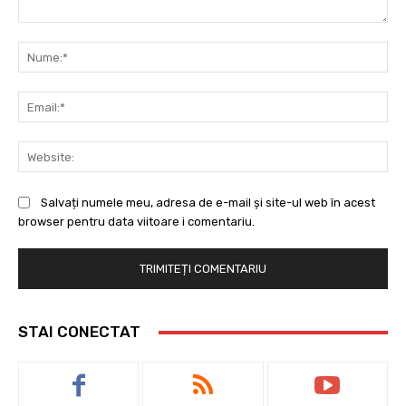
Comentariu:
Nu
Ema
Web
Salvați numele meu, adresa de e-mail și site-ul web în acest
browser pentru data viitoare i comentariu.
STAI CONECTAT