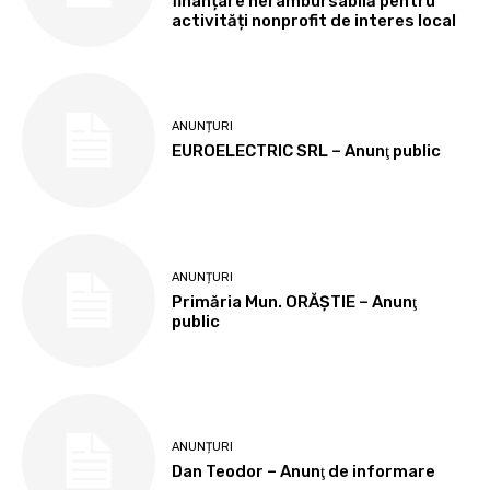
finanțare nerambursabilă pentru
activități nonprofit de interes local
ANUNȚURI
EUROELECTRIC SRL – Anunţ public
ANUNȚURI
Primăria Mun. ORĂȘTIE – Anunţ
public
ANUNȚURI
Dan Teodor – Anunţ de informare