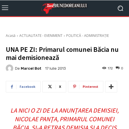
Acasă
ACTUALITATE - EVENIMENT
POLITICĂ - ADMINISTRAȚIE
UNA PE ZI: Primarul comunei Băcia nu
mai demisionează
De
Marcel Bot
172
0
17 Iulie 2013
Facebook
X
Pinterest
LA NICI O ZI DE LA ANUNŢAREA DEMISIEI,
NICOLAE PANŢA, PRIMARUL COMUNEI
BĂCIA, ŞI-A RETRAS DEMISIA ŞI A DECIS