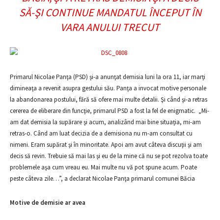
SĂ-ŞI CONTINUE MANDATUL ÎNCEPUT ÎN
VARA ANULUI TRECUT
Primarul Nicolae Panţa (PSD) şi-a anunţat demisia luni la ora 11, iar marţi
dimineaţa a revenit asupra gestului său. Panţa a invocat motive personale
la abandonarea postului, fără să ofere mai multe detalii. Şi când şi-a retras
cererea de eliberare din funcţie, primarul PSD a fost la fel de enigmatic. „Mi-
am dat demisia la supărare şi acum, analizând mai bine situaţia, mi-am
retras-o. Când am luat decizia de a demisiona nu m-am consultat cu
nimeni. Eram supărat şi în minoritate. Apoi am avut câteva discuţii şi am
decis să revin. Trebuie să mai las şi eu de la mine că nu se pot rezolva toate
problemele aşa cum vreau eu. Mai multe nu vă pot spune acum. Poate
peste câteva zile…”, a declarat Nicolae Panţa primarul comunei Băcia
Motive de demisie ar avea