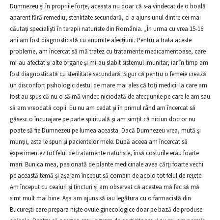
Dumnezeu şi în propriile forţe, aceasta nu doar că s-a vindecat de o boală
aparent fără remediu, sterilitate secundară, ci a ajuns unul dintre cei mai
căutaţi specialişti în terapii naturiste din România. „În urma cu vrea 15-16
ani am fost diagnosticată cu anumite afecţiuni. Pentru a trata aceste
probleme, am încercat să mă tratez cu tratamente medicamentoase, care
mi-au afectat şi alte organe şi mi-au slabit sistemul imunitar, iar în timp am
fost diagnosticată cu sterilitate secundară. Sigur că pentru o femeie crează
un disconfort psihologic destul de mare mai ales că toţi medicii la care am
fost au spus că nu o să mă vindec niciodată de afecţiunile pe care le am sau
să am vreodată copii. Eu nu am cedat şi în primul rând am încercat să
găsesc o încurajare pe parte spirituală şi am simţit că niciun doctor nu
poate să fie Dumnezeu pe lumea aceasta. Dacă Dumnezeu vrea, mută şi
munţii, asta le spun şi pacientelor mele. După aceea am încercat să
experimentez tot felul de tratamente naturiste, însă costurile erau foarte
mari. Bunica mea, pasionată de plante medicinale avea cărţi foarte vechi
pe această temă şi aşa am început să combin de acolo tot felul de reţete.
Am început cu ceaiuri şi tincturi şi am observat că acestea mă fac să mă
simt mult mai bine. Aşa am ajuns să iau legătura cu o farmacistă din
Bucureşti care prepara nişte ovule ginecologice doar pe bază de produse