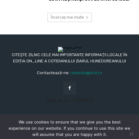
Încărcați mai multe
CITEȘTE ZILNIC CELE MAI IMPORTANTE INFORMAȚII LOCALE ÎN
EDIȚIA ON_LINE A COTIDIANULUI ZIARUL HUNEDOREANULUI
Contactează-ne:
redactia@zhd.ro
[the_ad id="120597"]
We use cookies to ensure that we give you the best
experience on our website. If you continue to use this site we
will assume that you are happy with it.
© Copyright - 2015 - 2023 - Ziarul Hunedoreanului