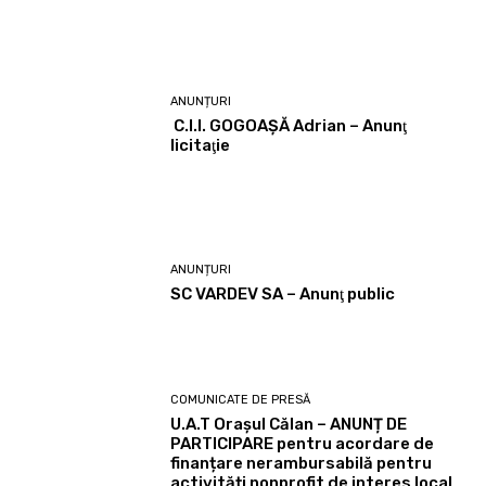
ANUNȚURI
C.I.I. GOGOAŞĂ Adrian – Anunţ
licitaţie
ANUNȚURI
SC VARDEV SA – Anunţ public
COMUNICATE DE PRESĂ
U.A.T Orașul Călan – ANUNȚ DE
PARTICIPARE pentru acordare de
finanțare nerambursabilă pentru
activități nonprofit de interes local