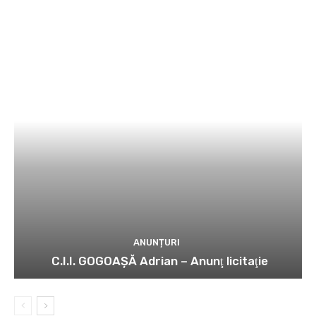
ANUNȚURI
C.I.I. GOGOAŞĂ Adrian – Anunţ licitaţie