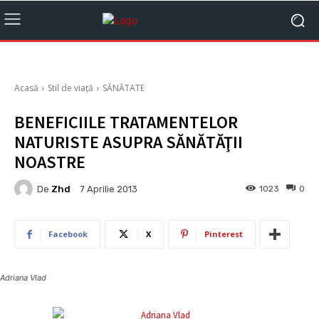
Acasă
Stil de viață
SĂNĂTATE
BENEFICIILE TRATAMENTELOR
NATURISTE ASUPRA SĂNĂTĂŢII
NOASTRE
De
Zhd
1023
0
7 Aprilie 2013
Facebook
X
Pinterest
Adriana Vlad