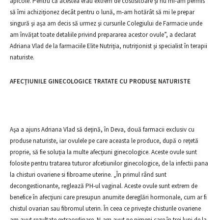
apicole. Pentru că acestea erau extrem de costisitoare şi nu mi-am permis
să îmi achiziţionez decât pentru o lună, m-am hotărât să mi le prepar
singură şi aşa am decis să urmez şi cursurile Colegiului de Farmacie unde
am învăţat toate detaliile privind prepararea acestor ovule”, a declarat
Adriana Vlad de la farmaciile Elite Nutriţia, nutriţionist şi specialist în terapii
naturiste.
AFECŢIUNILE GINECOLOGICE TRATATE CU PRODUSE NATURISTE
Aşa a ajuns Adriana Vlad să deţină, în Deva, două farmacii exclusiv cu
produse naturiste, iar ovulele pe care aceasta le produce, după o reţetă
proprie, să fie soluţia la multe afecţiuni ginecologice. Aceste ovule sunt
folosite pentru tratarea tuturor afcetiunilor ginecologice, de la infectii pana
la chisturi ovariene si fibroame uterine. „În primul rând sunt
decongestionante, reglează PH-ul vaginal. Aceste ovule sunt extrem de
benefice în afecţiuni care presupun anumite dereglări hormonale, cum ar fi
chistul ovarian sau fibromul uterin. În ceea ce priveşte chisturile ovariene
am avut rezultate extraordinare. N-am avut pe nimeni care în trei luni de la