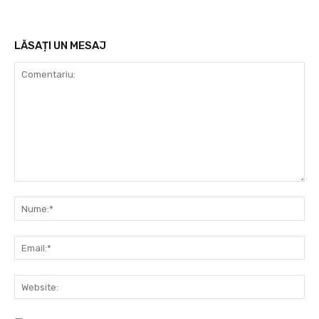
LĂSAȚI UN MESAJ
Comentariu:
Nu
Ema
Web