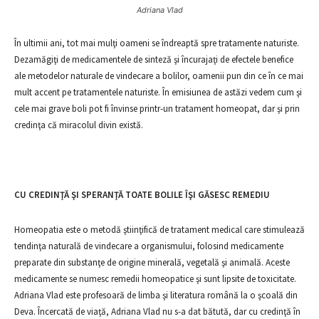
Adriana Vlad
În ultimii ani, tot mai mulţi oameni se îndreaptă spre tratamente naturiste.
Dezamăgiţi de medicamentele de sinteză şi încurajaţi de efectele benefice
ale metodelor naturale de vindecare a bolilor, oamenii pun din ce în ce mai
mult accent pe tratamentele naturiste. În emisiunea de astăzi vedem cum şi
cele mai grave boli pot fi învinse printr-un tratament homeopat, dar şi prin
credinţa că miracolul divin există.
CU CREDINŢĂ ŞI SPERANŢĂ TOATE BOLILE ÎŞI GĂSESC REMEDIU
Homeopatia este o metodă ştiinţifică de tratament medical care stimulează
tendinţa naturală de vindecare a organismului, folosind medicamente
preparate din substanţe de origine minerală, vegetală şi animală. Aceste
medicamente se numesc remedii homeopatice şi sunt lipsite de toxicitate.
Adriana Vlad este profesoară de limba şi literatura română la o şcoală din
Deva. Încercată de viaţă, Adriana Vlad nu s-a dat bătută, dar cu credinţă în