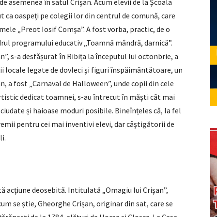
 de asemenea în satul Crișan. Acum elevii de la Școala
t ca oaspeți pe colegii lor din centrul de comună, care
mele „Preot Iosif Comșa”. A fost vorba, practic, de o
 cadrul programului educativ „Toamnă mândră, darnică”.
, s-a desfășurat în Ribița la începutul lui octonbrie, a
ții locale legate de dovleci și figuri înspăimântătoare, un
șan, a fost „Carnaval de Halloween”, unde copii din cele
tistic dedicat toamnei, s-au întrecut în măști cât mai
 ciudate și haioase moduri posibile. Bineînțeles că, la fel
premii pentru cei mai inventivi elevi, dar câștigătorii de
i.
ltă acțiune deosebită. Intitulată „Omagiu lui Crișan”,
 cum se știe, Gheorghe Crișan, originar din sat, care se