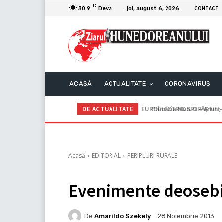
C
CONTACT
30.9
Deva
joi, august 6, 2026
ACASĂ
ACTUALITATE
CORONAVIRUS
DE ACTUALITATE
Primăria Mun. ORĂȘTIE – A
Acasă
EDITORIAL
PERIPLURI RURALE
Evenimente deosebit
De
Amarildo Szekely
28 Noiembrie 2013