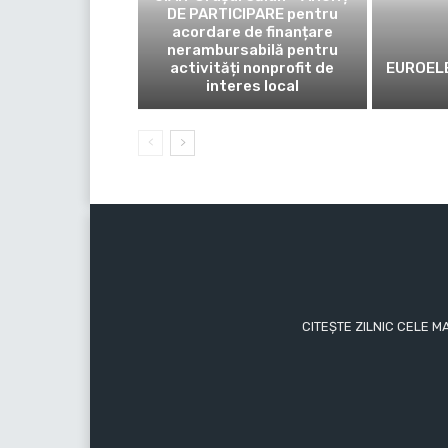
DE PARTICIPARE pentru
acordare de finanțare
nerambursabilă pentru
activități nonprofit de
EUROELE
interes local
CITEȘTE ZILNIC CELE M