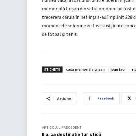
numea Vaca, a fost unul dintre liderii mișcării 
memorială Crișan din satul omonim au fost de
trecerera căruia în neființă s-au împlinit 228 d
momentele solemne au fost susțșinute concerte 
de fotbal și tenis.
ETICHETE
casa memoriala crisan
ioan faur
ri
Facebook
Acțiune
ARTICOLUL PRECEDENT
Ilia, ca destinație turistică