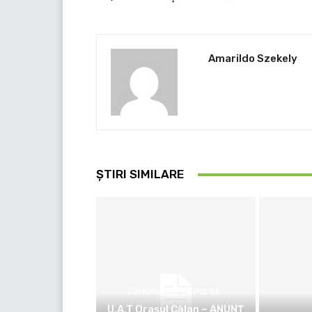
Amarildo Szekely
ȘTIRI SIMILARE
COMUNICATE DE PRESĂ
U.A.T Orașul Călan – ANUNȚ