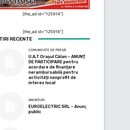
[the_ad id="125914"]
[the_ad id="125916"]
TIRI RECENTE
COMUNICATE DE PRESĂ
U.A.T Orașul Călan – ANUNȚ
DE PARTICIPARE pentru
acordare de finanțare
nerambursabilă pentru
activități nonprofit de
interes local
ANUNȚURI
EUROELECTRIC SRL – Anunţ
public