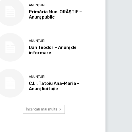
ANUNȚURI
Primăria Mun. ORĂȘTIE –
Anunţ public
ANUNȚURI
Dan Teodor – Anunţ de
informare
ANUNȚURI
C.I.I. Tatoiu Ana-Maria –
Anunţ licitaţie
Încărcați mai multe