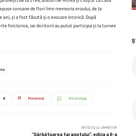
țărănești de la 1784, alături de Horea și Cloșca. La Casa
puse coroane de flori îmn memoria eroului, de la
e ani, și a fost făcută și o evocare istorică. După
folclorice, iar doritorii au putut participa și la turnee
Ș
bita
X
Pinterest
WhatsApp
ARTICOLUL URMĂTOR
“Sărbătoarea taragotului”, ediţia a II-a