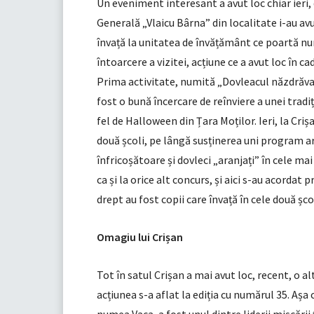
Un eveniment interesant a avut loc chiar ieri,
Generală „Vlaicu Bârna” din localitate i-au avu
învață la unitatea de învățământ ce poartă nu
întoarcere a vizitei, acțiune ce a avut loc în
Prima activitate, numită „Dovleacul năzdrăvan”
fost o bună încercare de reînviere a unei tradi
fel de Halloween din Țara Moților. Ieri, la Cri
două școli, pe lângă susținerea uni program ar
înfricoșătoare și dovleci „aranjați” în cele mai
ca și la orice alt concurs, și aici s-au acordat 
drept au fost copii care învață în cele două școl
Omagiu lui Crișan
Tot în satul Crișan a mai avut loc, recent, o a
acțiunea s-a aflat la ediția cu numărul 35. Așa