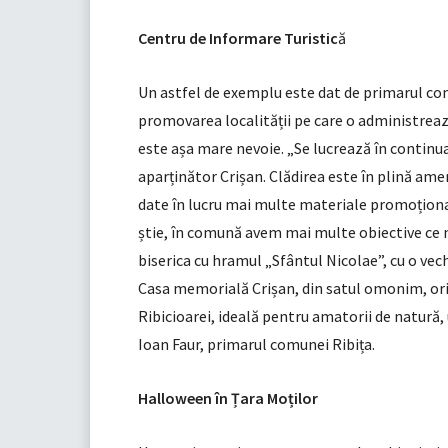
Centru de Informare Turistic
ă
Un astfel de exemplu este dat de primarul com
promovarea localității pe care o administrează
este așa mare nevoie. „Se lucrează în continua
aparținător Crișan. Clădirea este în plină ame
date în lucru mai multe materiale promoțion
știe, în comună avem mai multe obiective ce mer
biserica cu hramul „Sfântul Nicolae”, cu o vec
Casa memorială Crișan, din satul omonim, ori 
Ribicioarei, ideală pentru amatorii de natură, 
Ioan Faur, primarul comunei Ribița.
Halloween în Țara Moților