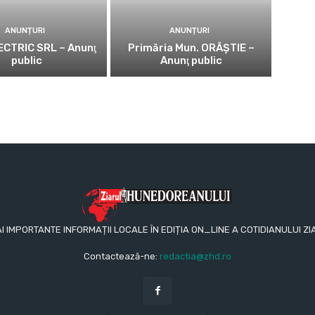
ANUNȚURI
ANUNȚURI
CTRIC SRL – Anunţ
Primăria Mun. ORĂȘTIE –
public
Anunţ public
AI IMPORTANTE INFORMAȚII LOCALE ÎN EDIȚIA ON_LINE A COTIDIANULUI
Contactează-ne:
redactia@zhd.ro