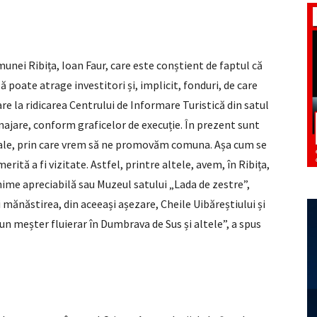
unei Ribița, Ioan Faur, care este conștient de faptul că
 poate atrage investitori și, implicit, fonduri, de care
re la ridicarea Centrului de Informare Turistică din satul
najare, conform graficelor de execuție. În prezent sunt
ale, prin care vrem să ne promovăm comuna. Așa cum se
ită a fi vizitate. Astfel, printre altele, avem, în Ribița,
hime apreciabilă sau Muzeul satului „Lada de zestre”,
mănăstirea, din aceeași așezare, Cheile Uibăreștiului și
un meșter fluierar în Dumbrava de Sus și altele”, a spus