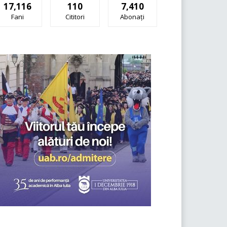
17,116
110
7,410
Fani
Cititori
Abonați