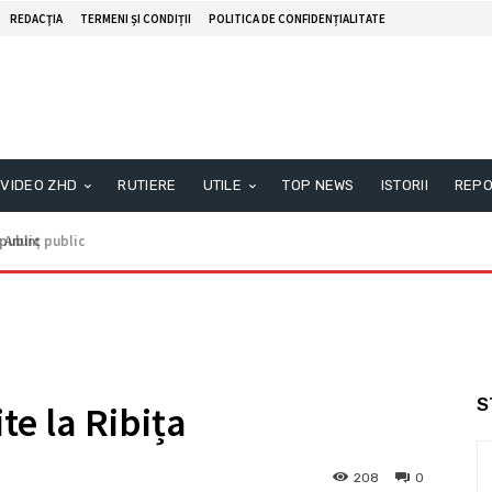
REDACŢIA
TERMENI ȘI CONDIȚII
POLITICA DE CONFIDENȚIALITATE
VIDEO ZHD
RUTIERE
UTILE
TOP NEWS
ISTORII
REPO
nunţ public
S
e la Ribița
208
0